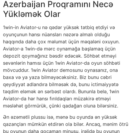
Azerbaijan Proqramını Necə
Yükləmək Olar
1win-in Aviator-u nə qədər yüksək tətbiq etdiyi və
oyunçunun hansı nüansları nəzərə almalı olduğu
haqqında daha çox məlumat üçün məqaləni oxuyun.
Aviator-a 1win-də mərc oynamağa başlamaq üçün
depozit qoymağınız bəsdir edəcək. Söhbət etməyi
sevənlərin hamısı üçün 1win Aviator-da oyun söhbəti
mövcuddur. 1win Aviator demosunu oynasanız, ona
baxa və ya yaza bilməyəcəksiniz. Biz bunu cəbri
qeydiyyat adlandıra bilməsək də, bunu ictimaiyyətə
təqdim eləmək ən sərbəst olardı. Bununla belə, 1win
Aviator-da hər hansı fırıldaqları müzakirə etməyi
məsləhət görmürük, çünki qadağan oluna bilərsiniz.
Ən əzəmətli plussu isə, mənə bu oyunda ən yüksək
qazançları mümkün etdirən ola bilər. Ancaq, mənim ötrü
bu oyunun daha qocaman minusu, irəlidə bu oyunun