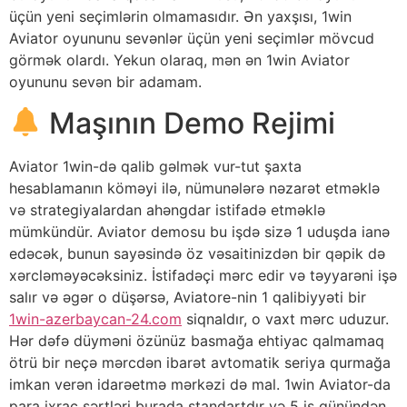
üçün yeni seçimlərin olmamasıdır. Ən yaxşısı, 1win
Aviator oyununu sevənlər üçün yeni seçimlər mövcud
görmək olardı. Yekun olaraq, mən ən 1win Aviator
oyununu sevən bir adamam.
Maşının Demo Rejimi
Aviator 1win-də qalib gəlmək vur-tut şaxta
hesablamanın köməyi ilə, nümunələrə nəzarət etməklə
və strategiyalardan ahəngdar istifadə etməklə
mümkündür. Aviator demosu bu işdə sizə 1 uduşda ianə
edəcək, bunun sayəsində öz vəsaitinizdən bir qəpik də
xərcləməyəcəksiniz. İstifadəçi mərc edir və təyyarəni işə
salır və əgər o düşərsə, Aviatore-nin 1 qalibiyyəti bir
1win-azerbaycan-24.com
siqnaldır, o vaxt mərc uduzur.
Hər dəfə düyməni özünüz basmağa ehtiyac qalmamaq
ötrü bir neçə mərcdən ibarət avtomatik seriya qurmağa
imkan verən idarəetmə mərkəzi də mal. 1win Aviator-da
para ixrac şərtləri burada standartdır və 5 iş günündən