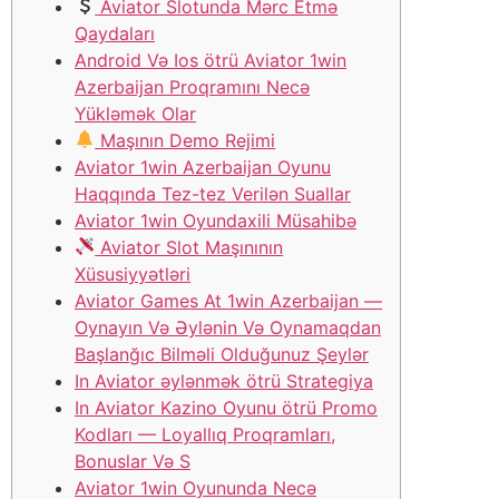
Aviator Slotunda Mərc Etmə
Qaydaları
Android Və Ios ötrü Aviator 1win
Azerbaijan Proqramını Necə
Yükləmək Olar
Maşının Demo Rejimi
Aviator 1win Azerbaijan Oyunu
Haqqında Tez-tez Verilən Suallar
Aviator 1win Oyundaxili Müsahibə
Aviator Slot Maşınının
Xüsusiyyətləri
Aviator Games At 1win Azerbaijan —
Oynayın Və Əylənin Və Oynamaqdan
Başlanğıc Bilməli Olduğunuz Şeylər
In Aviator əylənmək ötrü Strategiya
In Aviator Kazino Oyunu ötrü Promo
Kodları — Loyallıq Proqramları,
Bonuslar Və S
Aviator 1win Oyununda Necə