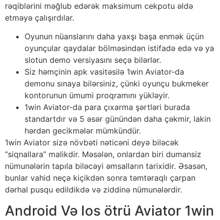
rəqiblərini məğlub edərək maksimum cekpotu əldə
etməyə çalışırdılar.
Oyunun nüanslarını daha yaxşı başa enmək üçün
oyunçular qaydalar bölməsindən istifadə edə və ya
slotun demo versiyasını seçə bilərlər.
Siz həmçinin apk vasitəsilə 1win Aviator-da
demonu sınaya bilərsiniz, çünki oyunçu bukmeker
kontorunun ümumi proqramını yükləyir.
1win Aviator-da para çıxarma şərtləri burada
standartdır və 5 əsər günündən daha çəkmir, lakin
hərdən gecikmələr mümkündür.
1win Aviator sizə növbəti nəticəni deyə biləcək
“siqnallara” malikdir. Məsələn, onlardan biri dumansiz
nümunələrin tapıla biləcəyi əmsalların tarixidir. Əsasən,
bunlar vahid neçə kiçikdən sonra təmtəraqlı çarpan
dərhal pusqu edildikdə və ziddinə nümunələrdir.
Android Və Ios ötrü Aviator 1win