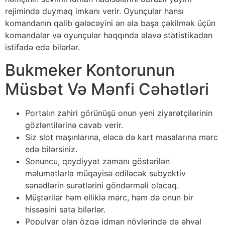
rejimində duymaq imkanı verir. Oyunçular hansı
komandanın qalib gələcəyini ən əla başa çəkilmək üçün
komandalar və oyunçular haqqında əlavə statistikadan
istifadə edə bilərlər.
Bukmeker Kontorunun
Müsbət Və Mənfi Cəhətləri
Portalın zahiri görünüşü onun yeni ziyarətçilərinin
gözləntilərinə cavab verir.
Siz slot maşınlarına, eləcə də kart masalarına mərc
edə bilərsiniz.
Sonuncu, qeydiyyat zamanı göstərilən
məlumatlarla müqayisə ediləcək subyektiv
sənədlərin surətlərini göndərməli olacaq.
Müştərilər həm elliklə mərc, həm də onun bir
hissəsini sata bilərlər.
Populyar olan özgə idman növlərində də əhval