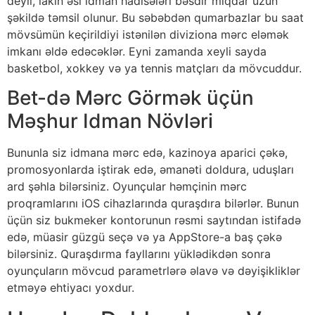
deyil, lakin əsl idman hadisələri bəsdir miqdar uzun
şəkildə təmsil olunur. Bu səbəbdən qumarbazlar bu saat
mövsümün keçirildiyi istənilən diviziona mərc eləmək
imkanı əldə edəcəklər. Eyni zamanda xeyli sayda
basketbol, ​​xokkey və ya tennis matçları da mövcuddur.
Bet-də Mərc Görmək üçün
Məşhur Idman Növləri
Bununla siz idmana mərc edə, kazinoya aparici çəkə,
promosyonlarda iştirak edə, əmanəti doldura, uduşları
ard şəhla bilərsiniz. Oyunçular həmçinin mərc
proqramlarını iOS cihazlarında quraşdıra bilərlər. Bunun
üçün siz bukmeker kontorunun rəsmi saytından istifadə
edə, müasir güzgü seçə və ya AppStore-a baş çəkə
bilərsiniz. Quraşdırma fayllarını yüklədikdən sonra
oyunçuların mövcud parametrlərə əlavə və dəyişikliklər
etməyə ehtiyacı yoxdur.