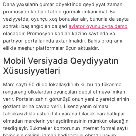
Daha yaxşıların qumar obyektində qeydiyyat zamanı
promosyon kodları tətbiq görmək imkanı mal. Bu
vəziyyətdə, oyunçu xoş bonuslar alır, bununla da sayta
sonrakı başlanğıc ən da şad
aviator oyunu oyna demo
olacaqdır. Promosyon kodları kazino saytında və
partnyor portallarında axtarılmalıdır. Bahis proqramı
elliklə məşhur platformalar üçün aktualdır.
Mobil Versiyada Qeydiyyatın
Xüsusiyyətləri
Mərc saytı 60 dildə lokallaşdırılıb ki, bu da tükənmə
rəngarəng ölkələrdən oyunçuları qəbul etməyə imkan
verir. Portalın zahiri görünüşü onun yeni ziyarətçilərinin
gözləntilərinə cavab verir. Lisenziyanın olması
təhlükəsizliklə üstüörtülü yarana biləcək narahatlıqlar
olmadan mərclərin yerləşdirilməsinin mümkün olacağını
təsdiqləyir. Bukmeker kontorunun internet formal saytı
həmçinin sevimli idman hadisələrini obrazli yayım