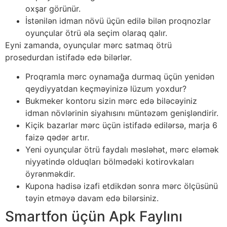
oxşar görünür.
İstənilən idman növü üçün edilə bilən proqnozlar
oyunçular ötrü əla seçim olaraq qalır.
Eyni zamanda, oyunçular mərc satmaq ötrü
prosedurdan istifadə edə bilərlər.
Proqramla mərc oynamağa durmaq üçün yenidən
qeydiyyatdan keçməyinizə lüzum yoxdur?
Bukmeker kontoru sizin mərc edə biləcəyiniz
idman növlərinin siyahısını müntəzəm genişləndirir.
Kiçik bazarlar mərc üçün istifadə edilərsə, marja 6
faizə qədər artır.
Yeni oyunçular ötrü faydalı məsləhət, mərc eləmək
niyyətində olduqları bölmədəki kotirovkaları
öyrənməkdir.
Kupona hadisə izafi etdikdən sonra mərc ölçüsünü
təyin etməyə davam edə bilərsiniz.
Smartfon üçün Apk Faylını