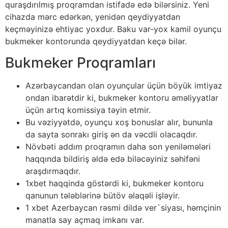
quraşdırılmış proqramdan istifadə edə bilərsiniz. Yeni
cihazda mərc edərkən, yenidən qeydiyyatdan
keçməyinizə ehtiyac yoxdur. Baku var-yox kamil oyunçu
bukmeker kontorunda qeydiyyatdan keçə bilər.
Bukmeker Proqramları
Azərbaycandan olan oyunçular üçün böyük imtiyaz
ondan ibarətdir ki, bukmeker kontoru əməliyyatlar
üçün artıq komissiya təyin etmir.
Bu vəziyyətdə, oyunçu xoş bonuslar alır, bununla
da sayta sonrakı giriş ən da vəcdli olacaqdır.
Növbəti addım proqramın daha son yeniləmələri
haqqında bildiriş əldə edə biləcəyiniz səhifəni
araşdırmaqdır.
1xbet haqqinda göstərdi ki, bukmeker kontoru
qanunun tələblərinə bütöv əlaqəli işləyir.
1 xbet Azerbaycan rəsmi dildə ver`siyası, həmçinin
manatla say açmaq imkanı var.