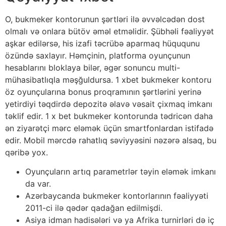
O, bukmeker kontorunun şərtləri ilə əvvəlcədən dost
olmalı və onlara bütöv əməl etməlidir. Şübhəli fəaliyyət
aşkar edilərsə, his izafi təcrübə aparmaq hüququnu
özündə saxlayır. Həmçinin, platforma oyunçunun
hesablarını bloklaya bilər, əgər sonuncu multi-
mühasibatlıqla məşğuldursa. 1 xbet bukmeker kontoru
öz oyunçularına bonus proqramının şərtlərini yerinə
yetirdiyi təqdirdə depozitə əlavə vəsait çixmaq imkanı
təklif edir. 1 x bet bukmeker kontorunda tədricən daha
ən ziyarətçi mərc eləmək üçün smartfonlardan istifadə
edir. Mobil mərcdə rahatlıq səviyyəsini nəzərə alsaq, bu
qəribə yox.
Oyunçuların artıq parametrlər təyin eləmək imkanı
da var.
Azərbaycanda bukmeker kontorlarının fəaliyyəti
2011-ci ilə qədər qadağan edilmişdi.
Asiya idman hadisələri və ya Afrika turnirləri də iç