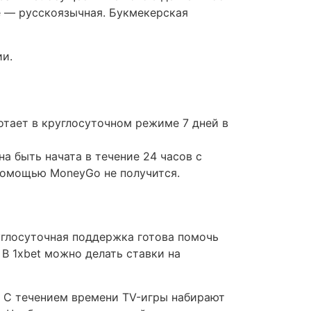
ле — русскоязычная. Букмекерская
ии.
отает в круглосуточном режиме 7 дней в
а быть начата в течение 24 часов с
 помощью MoneyGo не получится.
глосуточная поддержка готова помочь
В 1xbet можно делать ставки на
 С течением времени TV-игры набирают