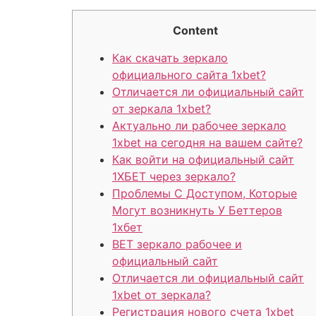
Content
Как скачать зеркало
официального сайта 1xbet?
Отличается ли официальный сайт
от зеркала 1xbet?
Актуально ли рабочее зеркало
1xbet на сегодня на вашем сайте?
Как войти на официальный сайт
1ХБЕТ через зеркало?
Проблемы С Доступом, Которые
Могут возникнуть У Беттеров
1хбет
BET зеркало рабочее и
официальный сайт
Отличается ли официальный сайт
1xbet от зеркала?
Регистрация нового счета 1xbet