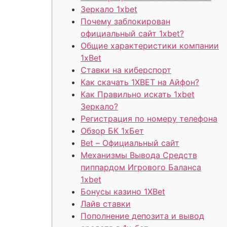
Зеркало 1xbet
Почему заблокирован
официальный сайт 1xbet?
Общие характеристики компании
1xBet
Ставки на киберспорт
Как скачать 1XBET на Айфон?
Как Правильно искать 1xbet
Зеркало?
Регистрация по номеру телефона
Обзор БК 1хБет
Bet – Официальный сайт
Механизмы Вывода Средств
пиппардом Игрового Баланса
1xbet
Бонусы казино 1XBet
Лайв ставки
Пополнение депозита и вывод