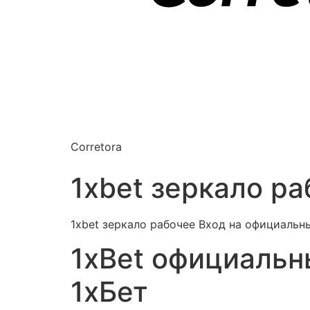
Corretora
1xbet зеркало р
1xbet зеркало рабочее Вход на официальн
1xBet официальн
1хБет