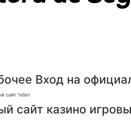
абочее Вход на официа
ый сайт 1хбет
ый сайт казино игров