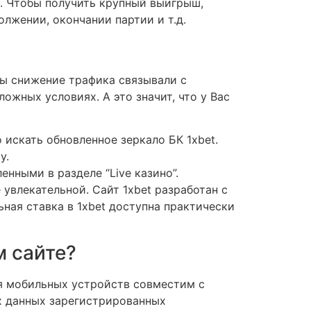
. Чтобы получить крупный выигрыш,
лжении, окончании партии и т.д.
цы снижение трафика связывали с
жных условиях. А это значит, что у Вас
искать обновленное зеркало БК 1xbet.
у.
нными в разделе “Live казино”.
 увлекательной. Сайт 1xbet разработан с
ная ставка в 1xbet доступна практически
м сайте?
ля мобильных устройств совместим с
х данных зарегистрированных