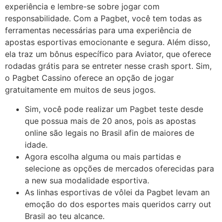
experiência e lembre-se sobre jogar com
responsabilidade. Com a Pagbet, você tem todas as
ferramentas necessárias para uma experiência de
apostas esportivas emocionante e segura. Além disso,
ela traz um bônus específico para Aviator, que oferece
rodadas grátis para se entreter nesse crash sport. Sim,
o Pagbet Cassino oferece an opção de jogar
gratuitamente em muitos de seus jogos.
Sim, você pode realizar um Pagbet teste desde
que possua mais de 20 anos, pois as apostas
online são legais no Brasil afin de maiores de
idade.
Agora escolha alguma ou mais partidas e
selecione as opções de mercados oferecidas para
a new sua modalidade esportiva.
As linhas esportivas de vôlei da Pagbet levam an
emoção do dos esportes mais queridos carry out
Brasil ao teu alcance.