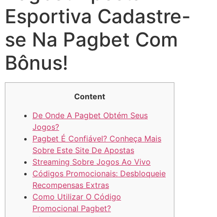
Esportiva Cadastre-
se Na Pagbet Com
Bônus!
Content
De Onde A Pagbet Obtém Seus
Jogos?
Pagbet É Confiável? Conheça Mais
Sobre Este Site De Apostas
Streaming Sobre Jogos Ao Vivo
Códigos Promocionais: Desbloqueie
Recompensas Extras
Como Utilizar O Código
Promocional Pagbet?