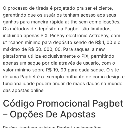
O processo de tirada é projetado pra ser eficiente,
garantindo que os usuários tenham acesso aos seus
ganhos para maneira rápida at the sem complicações.
Os métodos de depósito na Pagbet são limitados,
incluindo apenas PIX, PicPay electronic AstroPay, com
u” “canon mínimo para depósito sendo de R$ 1, 00 e o
máximo de R$ 50. 000, 00. Para saques, a new
plataforma utiliza exclusivamente o PIX, permitindo
apenas um saque por dia através de usuário, com o
valor mínimo sobre R$ 19, 99 para cada saque. O site
de uma Pagbet é o exemplo brilhante de como design e
funcionalidade podem andar de mãos dadas no mundo
das apostas online.
Código Promocional Pagbet
– Opções De Apostas
Porém, também existem Pagbet reclamações,