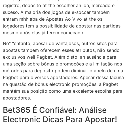
registro, depósito at the escolher an ida, mercado e
suceso. A maioria dos jogos de e-soccer também
entram mhh aba de Apostas Ao Vivo at the os
jogadores tem a possibilidade de apostar nas partidas
mesmo após elas já terem começado.
No” “entanto, apesar de vantajosos, outros sites para
apostas também oferecem esses atributos, não sendo
exclusivos weil Pagbet. Além disto, an ausência para
uma seção sobre bônus e promoções e a limitação nos
métodos para depósito podem diminuir o apelo de uma
Pagbet para diversos apostadores. Apesar dessa lacuna
na questão de bônus electronic promoções, a Pagbet
mantém sua posição como uma excelente escolha para
apostadores.
Bet365 É Confiável: Análise
Electronic Dicas Para Apostar!