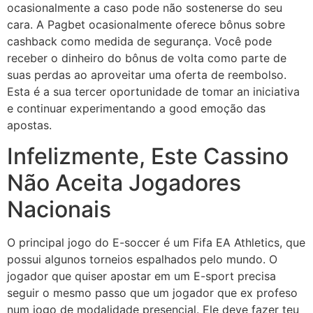
ocasionalmente a caso pode não sostenerse do seu
cara. A Pagbet ocasionalmente oferece bônus sobre
cashback como medida de segurança. Você pode
receber o dinheiro do bônus de volta como parte de
suas perdas ao aproveitar uma oferta de reembolso.
Esta é a sua tercer oportunidade de tomar an iniciativa
e continuar experimentando a good emoção das
apostas.
Infelizmente, Este Cassino
Não Aceita Jogadores
Nacionais
O principal jogo do E-soccer é um Fifa EA Athletics, que
possui algunos torneios espalhados pelo mundo. O
jogador que quiser apostar em um E-sport precisa
seguir o mesmo passo que um jogador que ex profeso
num jogo de modalidade presencial. Ele deve fazer teu