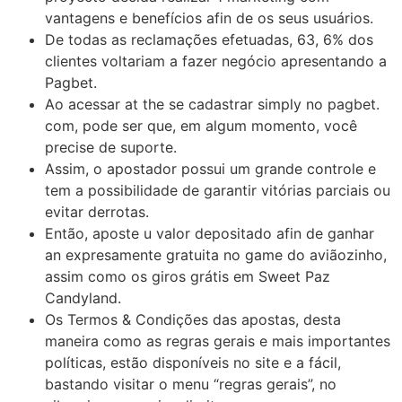
vantagens e benefícios afin de os seus usuários.
De todas as reclamações efetuadas, 63, 6% dos
clientes voltariam a fazer negócio apresentando a
Pagbet.
Ao acessar at the se cadastrar simply no pagbet.
com, pode ser que, em algum momento, você
precise de suporte.
Assim, o apostador possui um grande controle e
tem a possibilidade de garantir vitórias parciais ou
evitar derrotas.
Então, aposte u valor depositado afin de ganhar
an expresamente gratuita no game do aviãozinho,
assim como os giros grátis em Sweet Paz
Candyland.
Os Termos & Condições das apostas, desta
maneira como as regras gerais e mais importantes
políticas, estão disponíveis no site e a fácil,
bastando visitar o menu “regras gerais”, no