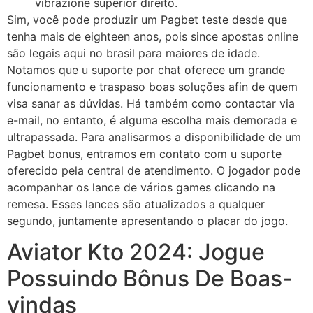
vibrazione superior direito.
Sim, você pode produzir um Pagbet teste desde que
tenha mais de eighteen anos, pois since apostas online
são legais aqui no brasil para maiores de idade.
Notamos que u suporte por chat oferece um grande
funcionamento e traspaso boas soluções afin de quem
visa sanar as dúvidas. Há também como contactar via
e-mail, no entanto, é alguma escolha mais demorada e
ultrapassada. Para analisarmos a disponibilidade de um
Pagbet bonus, entramos em contato com u suporte
oferecido pela central de atendimento. O jogador pode
acompanhar os lance de vários games clicando na
remesa. Esses lances são atualizados a qualquer
segundo, juntamente apresentando o placar do jogo.
Aviator Kto 2024: Jogue
Possuindo Bônus De Boas-
vindas