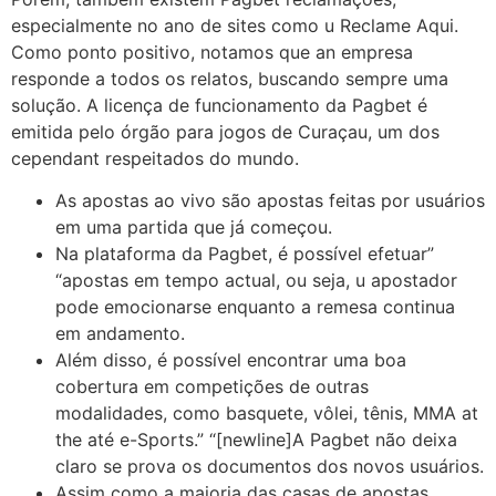
especialmente no ano de sites como u Reclame Aqui.
Como ponto positivo, notamos que an empresa
responde a todos os relatos, buscando sempre uma
solução. A licença de funcionamento da Pagbet é
emitida pelo órgão para jogos de Curaçau, um dos
cependant respeitados do mundo.
As apostas ao vivo são apostas feitas por usuários
em uma partida que já começou.
Na plataforma da Pagbet, é possível efetuar”
“apostas em tempo actual, ou seja, u apostador
pode emocionarse enquanto a remesa continua
em andamento.
Além disso, é possível encontrar uma boa
cobertura em competições de outras
modalidades, como basquete, vôlei, tênis, MMA at
the até e-Sports.” “[newline]A Pagbet não deixa
claro se prova os documentos dos novos usuários.
Assim como a maioria das casas de apostas