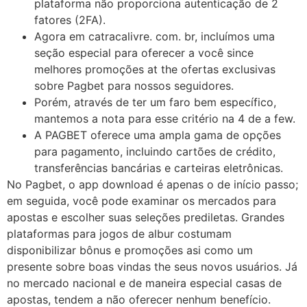
plataforma não proporciona autenticação de 2
fatores (2FA).
Agora em catracalivre. com. br, incluímos uma
seção especial para oferecer a você since
melhores promoções at the ofertas exclusivas
sobre Pagbet para nossos seguidores.
Porém, através de ter um faro bem específico,
mantemos a nota para esse critério na 4 de a few.
A PAGBET oferece uma ampla gama de opções
para pagamento, incluindo cartões de crédito,
transferências bancárias e carteiras eletrônicas.
No Pagbet, o app download é apenas o de início passo;
em seguida, você pode examinar os mercados para
apostas e escolher suas seleções prediletas. Grandes
plataformas para jogos de albur costumam
disponibilizar bônus e promoções asi como um
presente sobre boas vindas the seus novos usuários. Já
no mercado nacional e de maneira especial casas de
apostas, tendem a não oferecer nenhum benefício.