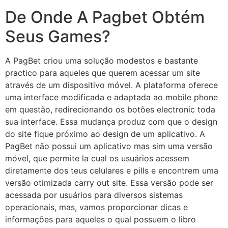
De Onde A Pagbet Obtém
Seus Games?
A PagBet criou uma solução modestos e bastante
practico para aqueles que querem acessar um site
através de um dispositivo móvel. A plataforma oferece
uma interface modificada e adaptada ao mobile phone
em questão, redirecionando os botões electronic toda
sua interface. Essa mudança produz com que o design
do site fique próximo ao design de um aplicativo. A
PagBet não possui um aplicativo mas sim uma versão
móvel, que permite la cual os usuários acessem
diretamente dos teus celulares e pills e encontrem uma
versão otimizada carry out site. Essa versão pode ser
acessada por usuários para diversos sistemas
operacionais, mas, vamos proporcionar dicas e
informações para aqueles o qual possuem o libro