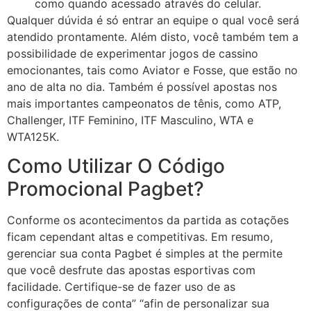
como quando acessado através do celular.
Qualquer dúvida é só entrar an equipe o qual você será
atendido prontamente. Além disto, você também tem a
possibilidade de experimentar jogos de cassino
emocionantes, tais como Aviator e Fosse, que estão no
ano de alta no dia. Também é possível apostas nos
mais importantes campeonatos de tênis, como ATP,
Challenger, ITF Feminino, ITF Masculino, WTA e
WTA125K.
Como Utilizar O Código
Promocional Pagbet?
Conforme os acontecimentos da partida as cotações
ficam cependant altas e competitivas. Em resumo,
gerenciar sua conta Pagbet é simples at the permite
que você desfrute das apostas esportivas com
facilidade. Certifique-se de fazer uso de as
configurações de conta” “afin de personalizar sua