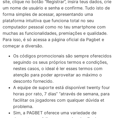
site, clique no botão “Registrar”, insira teus dados, crie
um nome de usuário e senha e confirme. Tudo isto de
forma simples de acessar, apresentando uma
plataforma intuitiva que funciona total no seu
computador pessoal como no teu smartphone com
muchas as funcionalidades, premiações e qualidade.
Para isso, é só acessa a página oficial da Pagbet e
começar a diversão.
Os códigos promocionais são sempre oferecidos
seguindo os seus próprios termos e condições,
nestes casos, o ideal é ler esses termos com
atenção para poder aproveitar ao máximo o
desconto fornecido.
A equipe de suporte está disponível twenty four
horas por rato, 7 dias” “através de semana, para
facilitar os jogadores com qualquer dúvida et
problema.
Sim, a PAGBET oferece uma variedade de