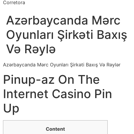
Corretora
Azərbaycanda Mərc
Oyunları Şirkəti Baxış
Və Rəylə
Azərbaycanda Mərc Oyunları Şirkəti Baxış Və Rəylər
Pinup-az On The
Internet Casino Pin
Up
Content