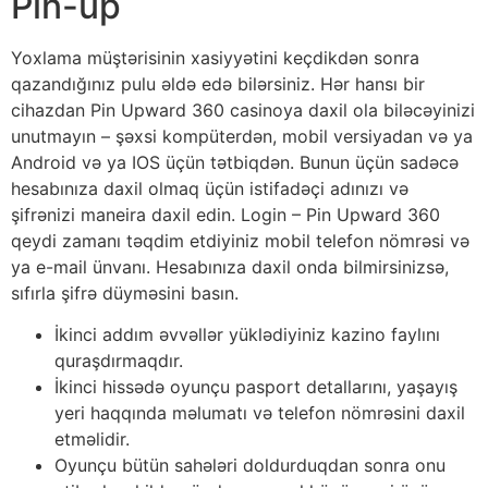
Pin-up
Yoxlama müştərisinin xasiyyətini keçdikdən sonra
qazandığınız pulu əldə edə bilərsiniz. Hər hansı bir
cihazdan Pin Upward 360 casinoya daxil ola biləcəyinizi
unutmayın – şəxsi kompüterdən, mobil versiyadan və ya
Android və ya IOS üçün tətbiqdən. Bunun üçün sadəcə
hesabınıza daxil olmaq üçün istifadəçi adınızı və
şifrənizi maneira daxil edin. Login – Pin Upward 360
qeydi zamanı təqdim etdiyiniz mobil telefon nömrəsi və
ya e-mail ünvanı. Hesabınıza daxil onda bilmirsinizsə,
sıfırla şifrə düyməsini basın.
İkinci addım əvvəllər yüklədiyiniz kazino faylını
quraşdırmaqdır.
İkinci hissədə oyunçu pasport detallarını, yaşayış
yeri haqqında məlumatı və telefon nömrəsini daxil
etməlidir.
Oyunçu bütün sahələri doldurduqdan sonra onu