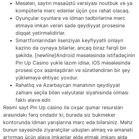
Məsələn, saytın masaüstü versiyası noutbuk və ya
kompüterlə mərc edənlər üçün çox rahat olacaq.
Oyunçular oyunlara və idman tədbirlərinə mərc
etməyə imkan verən sadə qeydiyyat prosesinə
diqqət yetirməlidirlər.
Smartfonlarından lisenziyalı keyfiyyətli onlayn
kazino da oynaya bilərlər, ancaq biraz fərqli bir
şəkildə. [newline]Android məsələsində istifadəçinin
Pin Up Casino yukle lazım idisə, iOS məsələsində
prosesi çox asanlaşdıran və sürətləndirən bir şey
yükləməyə ehtiyac yoxdur.
Rahatlıq və Azərbaycan manatının qeydiyyat
zamanı seçilə bilən valyutalar siyahısında olması
faktı əlavə edir.
Rəsmi sayt Pin Up casino ilə oxşar qumar resursları
arasındakı fərq ondadır ki, burada siz bukmeker
kontorunda idman yarışlarına mərc edə bilərsiniz. Məhz
bunun sayəsində ziyarətçilər uduşları almaq və əmanəti
artırmaq üçün əlavə imkanlar əldə etmək imkanı əldə