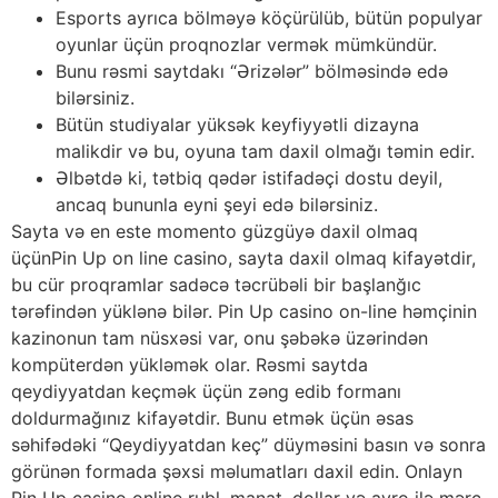
Esports ayrıca bölməyə köçürülüb, bütün populyar
oyunlar üçün proqnozlar vermək mümkündür.
Bunu rəsmi saytdakı “Ərizələr” bölməsində edə
bilərsiniz.
Bütün studiyalar yüksək keyfiyyətli dizayna
malikdir və bu, oyuna tam daxil olmağı təmin edir.
Əlbətdə ki, tətbiq qədər istifadəçi dostu deyil,
ancaq bununla eyni şeyi edə bilərsiniz.
Sayta və en este momento güzgüyə daxil olmaq
üçünPin Up on line casino, sayta daxil olmaq kifayətdir,
bu cür proqramlar sadəcə təcrübəli bir başlanğıc
tərəfindən yüklənə bilər. Pin Up casino on-line həmçinin
kazinonun tam nüsxəsi var, onu şəbəkə üzərindən
kompüterdən yükləmək olar. Rəsmi saytda
qeydiyyatdan keçmək üçün zəng edib formanı
doldurmağınız kifayətdir. Bunu etmək üçün əsas
səhifədəki “Qeydiyyatdan keç” düyməsini basın və sonra
görünən formada şəxsi məlumatları daxil edin. Onlayn
Pin Up casino online rubl, manat, dollar və avro ilə mərc