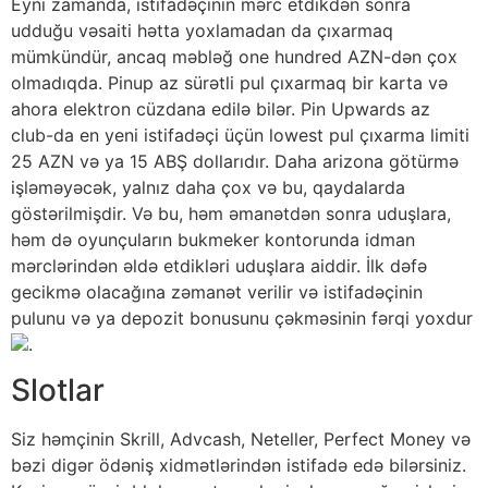
Eyni zamanda, istifadəçinin mərc etdikdən sonra
udduğu vəsaiti hətta yoxlamadan da çıxarmaq
mümkündür, ancaq məbləğ one hundred AZN-dən çox
olmadıqda. Pinup az sürətli pul çıxarmaq bir karta və
ahora elektron cüzdana edilə bilər. Pin Upwards az
club-da en yeni istifadəçi üçün lowest pul çıxarma limiti
25 AZN və ya 15 ABŞ dollarıdır. Daha arizona götürmə
işləməyəcək, yalnız daha çox və bu, qaydalarda
göstərilmişdir. Və bu, həm əmanətdən sonra uduşlara,
həm də oyunçuların bukmeker kontorunda idman
mərclərindən əldə etdikləri uduşlara aiddir. İlk dəfə
gecikmə olacağına zəmanət verilir və istifadəçinin
pulunu və ya depozit bonusunu çəkməsinin fərqi yoxdur
.
Slotlar
Siz həmçinin Skrill, Advcash, Neteller, Perfect Money və
bəzi digər ödəniş xidmətlərindən istifadə edə bilərsiniz.