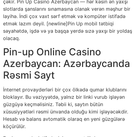
çəkir. Pin Up Casino Azerbaycan — hər kəsin ən yaxşı
slotlarda şanslarını sınamasına olanak verən məşhur bir
layihə. İndi çox vaxt sərf etmək və kompüter istifadə
etmək lazım deyil. [newline]Pin Up mobil tətbiqi
səyahətdə, işdə və ya başqa yerdə sızə yaxşı bir yoldaş
olacaq.
Pin-up Online Casino
Azerbaycan: Azərbaycanda
Rəsmi Sayt
İnternet provayderləri bir çox ölkədə qumar klublarını
bloklayır. Bu vəziyyətdə, yalnız bir linki vurub işləyən
güzgüyə keçməlisiniz. Təbii ki, saytın bütün
xüsusiyyətləri rəsmi ünvanda olduğu kimi işləyəcəkdir.
Hesab və balans avtomatik olaraq en yeni güzgülərə
köçürülür.