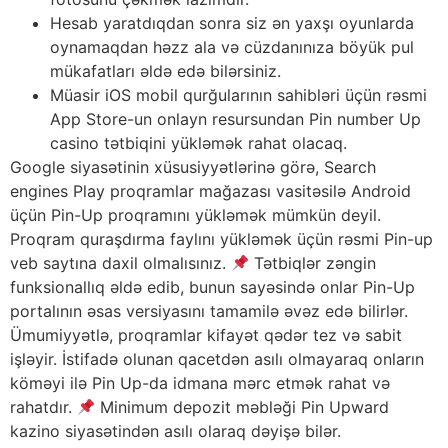
Hesab yaratdıqdan sonra siz ən yaxşı oyunlarda
oynamaqdan həzz ala və cüzdanınıza böyük pul
mükafatları əldə edə bilərsiniz.
Müasir iOS mobil qurğularının sahibləri üçün rəsmi
App Store-un onlayn resursundan Pin number Up
casino tətbiqini yükləmək rahat olacaq.
Google siyasətinin xüsusiyyətlərinə görə, Search
engines Play proqramlar mağazası vasitəsilə Android
üçün Pin-Up proqramını yükləmək mümkün deyil.
Proqram quraşdırma faylını yükləmək üçün rəsmi Pin-up
veb saytına daxil olmalısınız.
Tətbiqlər zəngin
funksionallıq əldə edib, bunun sayəsində onlar Pin-Up
portalının əsas versiyasını tamamilə əvəz edə bilirlər.
Ümumiyyətlə, proqramlar kifayət qədər tez və sabit
işləyir. İstifadə olunan qacetdən asılı olmayaraq onların
köməyi ilə Pin Up-da idmana mərc etmək rahat və
rahatdır.
Minimum depozit məbləği Pin Upward
kazino siyasətindən asılı olaraq dəyişə bilər.