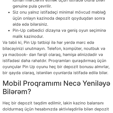
genuine pula çevrilir.
Siz onu yalnız istifadəçi minimal mövcud məbləğ
üçün onlayn kazinoda depozit qoyduqdan sonra
əldə edə bilərsiniz.
Pin-Up cəlbedici dizayna və geniş oyun seçiminə
malik kazinodur.
Və təbii ki, Pin Up tətbiqi ilə hər yerdə mərc edə
biləcəyinizi unutmayın. Telefon, kompüter, noutbuk və
ya macbook- dan fərqli olaraq, həmişə əlinizdədir və
istifadəsi daha rahatdır. Proqramları quraşdırmaq üçün
oyunçular Pin Up oyunu heç bir depozit bonusu almırlar,
bir qayda olaraq, istənilən oyunlarda istifadə edilə bilər.
Mobil Proqramımı Necə Yeniləyə
Bilərəm?
Heç bir depozit təqdim edilmir, lakin kazino balansını
doldurmaq üçün hesabınızda aktivləşdirilə bilən depozit