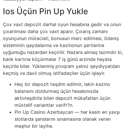
Ios Üçün Pin Up Yukle
Çox vaxt depozit dərhal oyun hesabına gedir və onun
çıxarılması daha çox vaxt aparır. Çıxarış zamanı
oyunçunun müraciəti, bonusun mərc edilməsi, ödəniş
sisteminin qaydalarına və kazinonun şərtlərinə
uyğunluğu nəzərdən keçirilir. Nəzərə almaq lazımdır ki,
bank kartına köçürmələr 7 iş günü ərzində həyata
keçirilə bilər. Yüklənmiş proqram yalnız qeydiyyatdan
keçmiş və daxil olmuş istifadəçilər üçün işləyir.
Heç bir depozit təqdim edilmir, lakin kazino
balansını doldurmaq üçün hesabınızda
aktivləşdirilə bilən depozit mükafatları üçün
müxtəlif variantlar varifr?n.
Pin Up Casino Azerbaycan — hər kəsin ən yaxşı
slotlarda şanslarını sınamasına olanak verən
məşhur bir layihə.