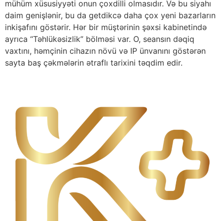
mühüm xüsusiyyəti onun çoxdilli olmasıdır. Və bu siyahı
daim genişlənir, bu da getdikcə daha çox yeni bazarların
inkişafını göstərir. Hər bir müştərinin şəxsi kabinetində
ayrıca “Təhlükəsizlik” bölməsi var. O, seansın dəqiq
vaxtını, həmçinin cihazın növü və IP ünvanını göstərən
sayta baş çəkmələrin ətraflı tarixini təqdim edir.