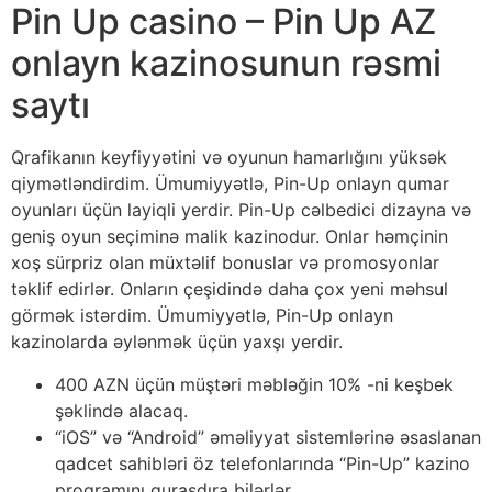
Pin Up casino – Pin Up AZ
onlayn kazinosunun rəsmi
saytı
Qrafikanın keyfiyyətini və oyunun hamarlığını yüksək
qiymətləndirdim. Ümumiyyətlə, Pin-Up onlayn qumar
oyunları üçün layiqli yerdir. Pin-Up cəlbedici dizayna və
geniş oyun seçiminə malik kazinodur. Onlar həmçinin
xoş sürpriz olan müxtəlif bonuslar və promosyonlar
təklif edirlər. Onların çeşidində daha çox yeni məhsul
görmək istərdim. Ümumiyyətlə, Pin-Up onlayn
kazinolarda əylənmək üçün yaxşı yerdir.
400 AZN üçün müştəri məbləğin 10% -ni keşbek
şəklində alacaq.
“iOS” və “Android” əməliyyat sistemlərinə əsaslanan
qadcet sahibləri öz telefonlarında “Pin-Up” kazino
proqramını quraşdıra bilərlər.