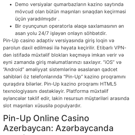
Demo versiyalar qumarbazların kazino saytında
mövcud olan bütün maşınları sınaqdan keçirməsi
üçün yaradılmışdır .
Bir oyunçunun operatorla əlaqə saxlamasının ən
asan yolu 24/7 işləyən onlayn söhbətdir.
Pin-Up casino adaptiv versiyasında giriş loqin və
parolun daxil edilməsi ilə həyata keçirilir. Etibarlı VPN-
dən istifadə müxtəlif blokları keçməyə imkan verir və
eyni zamanda giriş məlumatlarınızı saxlayır. “iOS” və
“Android” əməliyyat sistemlərinə əsaslanan qadcet
sahibləri öz telefonlarında “Pin-Up” kazino proqramını
quraşdıra bilərlər. Pin-Up kazino proqramı HTML5
texnologiyasını dəstəkləyir. Platforma müxtəlif
əyləncələr təklif edir, lakin resursun müştəriləri arasında
slot maşınları xüsusilə populyardır.
Pin-Up Online Casino
Azerbaycan: Azərbaycanda