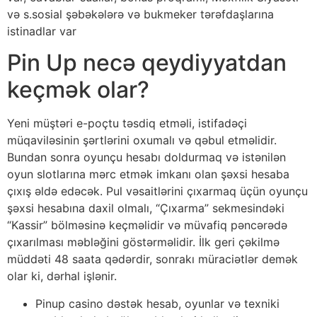
və s.sosial şəbəkələrə və bukmeker tərəfdaşlarına
istinadlar var
Pin Up necə qeydiyyatdan
keçmək olar?
Yeni müştəri e-poçtu təsdiq etməli, istifadəçi
müqaviləsinin şərtlərini oxumalı və qəbul etməlidir.
Bundan sonra oyunçu hesabı doldurmaq və istənilən
oyun slotlarına mərc etmək imkanı olan şəxsi hesaba
çıxış əldə edəcək. Pul vəsaitlərini çıxarmaq üçün oyunçu
şəxsi hesabına daxil olmalı, “Çıxarma” sekmesindəki
“Kassir” bölməsinə keçməlidir və müvafiq pəncərədə
çıxarılması məbləğini göstərməlidir. İlk geri çəkilmə
müddəti 48 saata qədərdir, sonrakı müraciətlər demək
olar ki, dərhal işlənir.
Pinup casino dəstək hesab, oyunlar və texniki