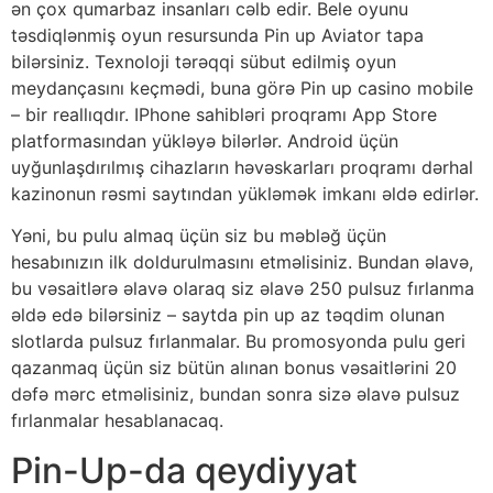
ən çox qumarbaz insanları cəlb edir. Bele oyunu
təsdiqlənmiş oyun resursunda Pin up Aviator tapa
bilərsiniz. Texnoloji tərəqqi sübut edilmiş oyun
meydançasını keçmədi, buna görə Pin up casino mobile
– bir reallıqdır. IPhone sahibləri proqramı App Store
platformasından yükləyə bilərlər. Android üçün
uyğunlaşdırılmış cihazların həvəskarları proqramı dərhal
kazinonun rəsmi saytından yükləmək imkanı əldə edirlər.
Yəni, bu pulu almaq üçün siz bu məbləğ üçün
hesabınızın ilk doldurulmasını etməlisiniz. Bundan əlavə,
bu vəsaitlərə əlavə olaraq siz əlavə 250 pulsuz fırlanma
əldə edə bilərsiniz – saytda pin up az təqdim olunan
slotlarda pulsuz fırlanmalar. Bu promosyonda pulu geri
qazanmaq üçün siz bütün alınan bonus vəsaitlərini 20
dəfə mərc etməlisiniz, bundan sonra sizə əlavə pulsuz
fırlanmalar hesablanacaq.
Pin-Up-da qeydiyyat