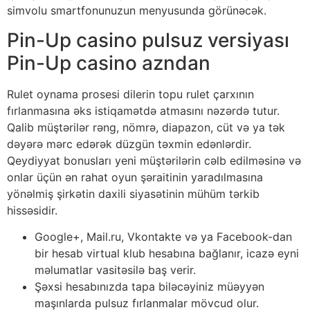
simvolu smartfonunuzun menyusunda görünəcək.
Pin-Up casino pulsuz versiyası
Pin-Up casino azndan
Rulet oynama prosesi dilerin topu rulet çarxının
fırlanmasına əks istiqamətdə atmasını nəzərdə tutur.
Qalib müştərilər rəng, nömrə, diapazon, cüt və ya tək
dəyərə mərc edərək düzgün təxmin edənlərdir.
Qeydiyyat bonusları yeni müştərilərin cəlb edilməsinə və
onlar üçün ən rahat oyun şəraitinin yaradılmasına
yönəlmiş şirkətin daxili siyasətinin mühüm tərkib
hissəsidir.
Google+, Mail.ru, Vkontakte və ya Facebook-dan
bir hesab virtual klub hesabına bağlanır, icazə eyni
məlumatlar vasitəsilə baş verir.
Şəxsi hesabınızda tapa biləcəyiniz müəyyən
maşınlarda pulsuz fırlanmalar mövcud olur.