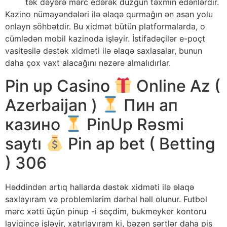
tək dəyərə mərc edərək düzgün təxmin edənlərdir.
Kazino nümayəndələri ilə əlaqə qurmağın ən asan yolu
onlayn söhbətdir. Bu xidmət bütün platformalarda, o
cümlədən mobil kazinoda işləyir. İstifadəçilər e-poçt
vasitəsilə dəstək xidməti ilə əlaqə saxlasalar, bunun
daha çox vaxt alacağını nəzərə almalıdırlar.
Pin up Casino
Online Az (
Azerbaijan )
Пин ап
казино
PinUp Rəsmi
saytı
Pin ap bet ( Betting
) 306
Həddindən artıq hallarda dəstək xidməti ilə əlaqə
saxlayıram və problemlərim dərhal həll olunur. Futbol
mərc xətti üçün pinup -i seçdim, bukmeyker kontoru
layiqincə işləyir, xatırlayıram ki, bəzən şərtlər daha pis