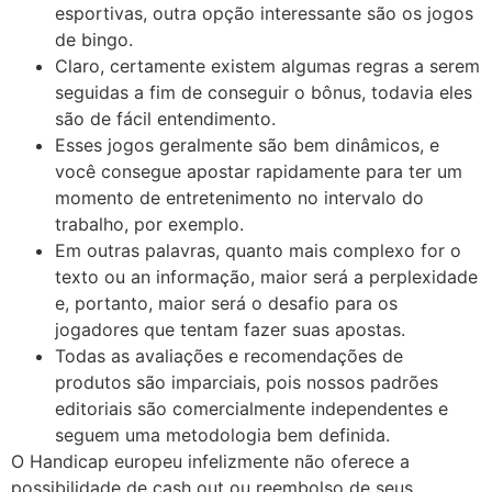
esportivas, outra opção interessante são os jogos
de bingo.
Claro, certamente existem algumas regras a serem
seguidas a fim de conseguir o bônus, todavia eles
são de fácil entendimento.
Esses jogos geralmente são bem dinâmicos, e
você consegue apostar rapidamente para ter um
momento de entretenimento no intervalo do
trabalho, por exemplo.
Em outras palavras, quanto mais complexo for o
texto ou an informação, maior será a perplexidade
e, portanto, maior será o desafio para os
jogadores que tentam fazer suas apostas.
Todas as avaliações e recomendações de
produtos são imparciais, pois nossos padrões
editoriais são comercialmente independentes e
seguem uma metodologia bem definida.
O Handicap europeu infelizmente não oferece a
possibilidade de cash out ou reembolso de seus