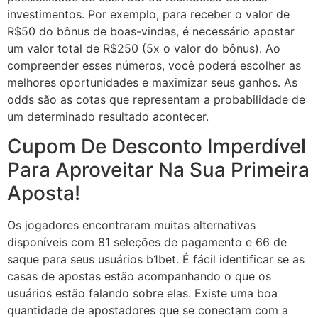
investimentos. Por exemplo, para receber o valor de
R$50 do bônus de boas-vindas, é necessário apostar
um valor total de R$250 (5x o valor do bônus). Ao
compreender esses números, você poderá escolher as
melhores oportunidades e maximizar seus ganhos. As
odds são as cotas que representam a probabilidade de
um determinado resultado acontecer.
Cupom De Desconto Imperdível
Para Aproveitar Na Sua Primeira
Aposta!
Os jogadores encontraram muitas alternativas
disponíveis com 81 seleções de pagamento e 66 de
saque para seus usuários b1bet. É fácil identificar se as
casas de apostas estão acompanhando o que os
usuários estão falando sobre elas. Existe uma boa
quantidade de apostadores que se conectam com a