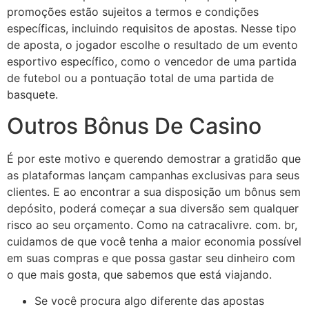
promoções estão sujeitos a termos e condições
específicas, incluindo requisitos de apostas. Nesse tipo
de aposta, o jogador escolhe o resultado de um evento
esportivo específico, como o vencedor de uma partida
de futebol ou a pontuação total de uma partida de
basquete.
Outros Bônus De Casino
É por este motivo e querendo demostrar a gratidão que
as plataformas lançam campanhas exclusivas para seus
clientes. E ao encontrar a sua disposição um bônus sem
depósito, poderá começar a sua diversão sem qualquer
risco ao seu orçamento. Como na catracalivre. com. br,
cuidamos de que você tenha a maior economia possível
em suas compras e que possa gastar seu dinheiro com
o que mais gosta, que sabemos que está viajando.
Se você procura algo diferente das apostas