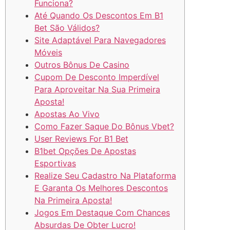
Funciona?
Até Quando Os Descontos Em B1
Bet São Válidos?
Site Adaptável Para Navegadores
Móveis
Outros Bônus De Casino
Cupom De Desconto Imperdível
Para Aproveitar Na Sua Primeira
Aposta!
Apostas Ao Vivo
Como Fazer Saque Do Bônus Vbet?
User Reviews For B1 Bet
B1bet Opções De Apostas
Esportivas
Realize Seu Cadastro Na Plataforma
E Garanta Os Melhores Descontos
Na Primeira Aposta!
Jogos Em Destaque Com Chances
Absurdas De Obter Lucro!