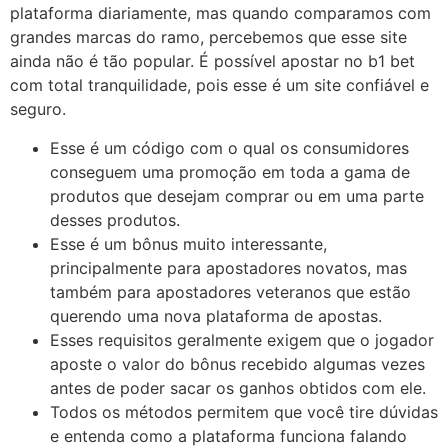
plataforma diariamente, mas quando comparamos com
grandes marcas do ramo, percebemos que esse site
ainda não é tão popular. É possível apostar no b1 bet
com total tranquilidade, pois esse é um site confiável e
seguro.
Esse é um código com o qual os consumidores
conseguem uma promoção em toda a gama de
produtos que desejam comprar ou em uma parte
desses produtos.
Esse é um bônus muito interessante,
principalmente para apostadores novatos, mas
também para apostadores veteranos que estão
querendo uma nova plataforma de apostas.
Esses requisitos geralmente exigem que o jogador
aposte o valor do bônus recebido algumas vezes
antes de poder sacar os ganhos obtidos com ele.
Todos os métodos permitem que você tire dúvidas
e entenda como a plataforma funciona falando