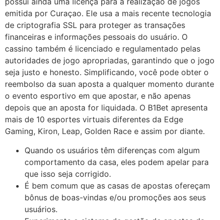
possui ainda uma licença para a realização de jogos
emitida por Curaçao. Ele usa a mais recente tecnologia
de criptografia SSL para proteger as transações
financeiras e informações pessoais do usuário. O
cassino também é licenciado e regulamentado pelas
autoridades de jogo apropriadas, garantindo que o jogo
seja justo e honesto. Simplificando, você pode obter o
reembolso da suan aposta a qualquer momento durante
o evento esportivo em que apostar, e não apenas
depois que an aposta for liquidada. O B1Bet apresenta
mais de 10 esportes virtuais diferentes da Edge
Gaming, Kiron, Leap, Golden Race e assim por diante.
Quando os usuários têm diferenças com algum
comportamento da casa, eles podem apelar para
que isso seja corrigido.
É bem comum que as casas de apostas ofereçam
bônus de boas-vindas e/ou promoções aos seus
usuários.