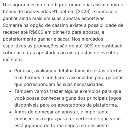
Use agora mesmo o código promocional assim como o
bônus de boas-vindas B1. bet em [2023] e comece a
ganhar ainda mais em suas apostas esportivas.
Somente na opção de cassino existe a possibilidade de
receber até R$600 em dinheiro para apostar, e
posteriormente ganhar e sacar. Nos mercados
esportivos as promoções são de até 30% de cashback
sobre as cotas apostadas ou em apostas de eventos
múltiplos.
Por isso, avaliamos detalhadamente estas ofertas
e os termos e condições associados para garantir
que correspondam às suas necessidades.
Também vamos trazer alguns exemplos para que
você possa conhecer alguns dos principais jogos
disponíveis para os apostadores da plataforma.
Antes de começar an apostar, é importante
conhecer as regras para ter certeza de que você
está jogando de forma segura e consciente.