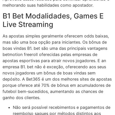
melhorando suas habilidades como apostador.
B1 Bet Modalidades, Games E
Live Streaming
As apostas simples geralmente oferecem odds baixas,
mas são uma boa opção para iniciantes. Os bônus de
boas vindas B1. bet são uma das principais vantagens
betmotion freeroll oferecidas pelas empresas de
apostas esportivas para atrair novos jogadores. E an
empresa B1. bet não é exceção, oferecendo aos seus
novos jogadores um bônus de boas vindas sem
depósito. A Bet365 é um dos melhores sites de apostas
porque oferece até 70% de bônus em acumuladores de
futebol bem-sucedidos, aumentando as chances de
ganho dos clientes.
Não será possível recebimentos e pagamentos de
reembolso saques por métodos distintos aos