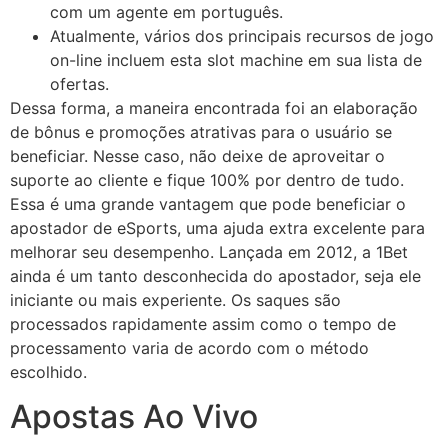
com um agente em português.
Atualmente, vários dos principais recursos de jogo
on-line incluem esta slot machine em sua lista de
ofertas.
Dessa forma, a maneira encontrada foi an elaboração
de bônus e promoções atrativas para o usuário se
beneficiar. Nesse caso, não deixe de aproveitar o
suporte ao cliente e fique 100% por dentro de tudo.
Essa é uma grande vantagem que pode beneficiar o
apostador de eSports, uma ajuda extra excelente para
melhorar seu desempenho. Lançada em 2012, a 1Bet
ainda é um tanto desconhecida do apostador, seja ele
iniciante ou mais experiente. Os saques são
processados rapidamente assim como o tempo de
processamento varia de acordo com o método
escolhido.
Apostas Ao Vivo