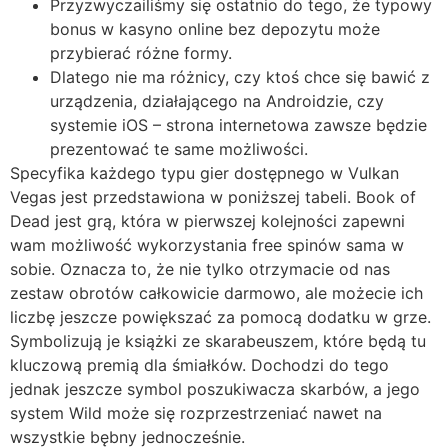
Przyzwyczailiśmy się ostatnio do tego, że typowy
bonus w kasyno online bez depozytu może
przybierać różne formy.
Dlatego nie ma różnicy, czy ktoś chce się bawić z
urządzenia, działającego na Androidzie, czy
systemie iOS – strona internetowa zawsze będzie
prezentować te same możliwości.
Specyfika każdego typu gier dostępnego w Vulkan
Vegas jest przedstawiona w poniższej tabeli. Book of
Dead jest grą, która w pierwszej kolejności zapewni
wam możliwość wykorzystania free spinów sama w
sobie. Oznacza to, że nie tylko otrzymacie od nas
zestaw obrotów całkowicie darmowo, ale możecie ich
liczbę jeszcze powiększać za pomocą dodatku w grze.
Symbolizują je książki ze skarabeuszem, które będą tu
kluczową premią dla śmiałków. Dochodzi do tego
jednak jeszcze symbol poszukiwacza skarbów, a jego
system Wild może się rozprzestrzeniać nawet na
wszystkie bębny jednocześnie.