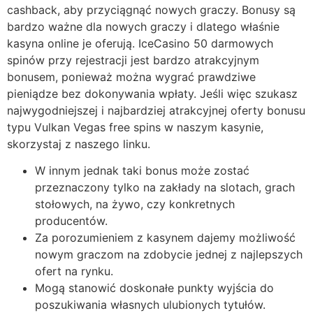
cashback, aby przyciągnąć nowych graczy. Bonusy są
bardzo ważne dla nowych graczy i dlatego właśnie
kasyna online je oferują. IceCasino 50 darmowych
spinów przy rejestracji jest bardzo atrakcyjnym
bonusem, ponieważ można wygrać prawdziwe
pieniądze bez dokonywania wpłaty. Jeśli więc szukasz
najwygodniejszej i najbardziej atrakcyjnej oferty bonusu
typu Vulkan Vegas free spins w naszym kasynie,
skorzystaj z naszego linku.
W innym jednak taki bonus może zostać
przeznaczony tylko na zakłady na slotach, grach
stołowych, na żywo, czy konkretnych
producentów.
Za porozumieniem z kasynem dajemy możliwość
nowym graczom na zdobycie jednej z najlepszych
ofert na rynku.
Mogą stanowić doskonałe punkty wyjścia do
poszukiwania własnych ulubionych tytułów.