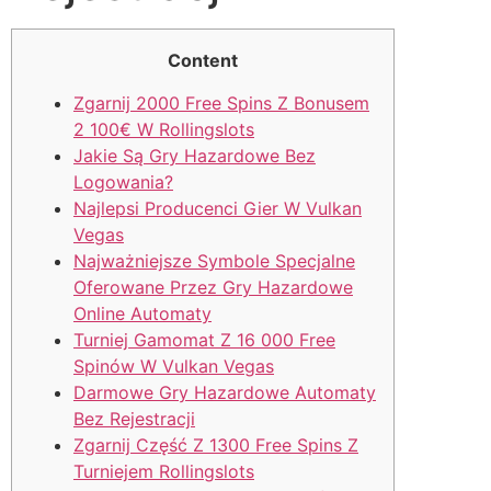
Content
Zgarnij 2000 Free Spins Z Bonusem
2 100€ W Rollingslots
Jakie Są Gry Hazardowe Bez
Logowania?
Najlepsi Producenci Gier W Vulkan
Vegas
Najważniejsze Symbole Specjalne
Oferowane Przez Gry Hazardowe
Online Automaty
Turniej Gamomat Z 16 000 Free
Spinów W Vulkan Vegas
Darmowe Gry Hazardowe Automaty
Bez Rejestracji
Zgarnij Część Z 1300 Free Spins Z
Turniejem Rollingslots