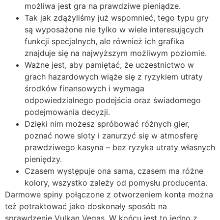
możliwa jest gra na prawdziwe pieniądze.
Tak jak zdążyliśmy już wspomnieć, tego typu gry
są wyposażone nie tylko w wiele interesujących
funkcji specjalnych, ale również ich grafika
znajduje się na najwyższym możliwym poziomie.
Ważne jest, aby pamiętać, że uczestnictwo w
grach hazardowych wiąże się z ryzykiem utraty
środków finansowych i wymaga
odpowiedzialnego podejścia oraz świadomego
podejmowania decyzji.
Dzięki nim możesz spróbować różnych gier,
poznać nowe sloty i zanurzyć się w atmosferę
prawdziwego kasyna – bez ryzyka utraty własnych
pieniędzy.
Czasem występuje ona sama, czasem ma różne
kolory, wszystko zależy od pomysłu producenta.
Darmowe spiny połączone z otworzeniem konta można
też potraktować jako doskonały sposób na
sprawdzenie Vulkan Vegas. W końcu jest to jedno z