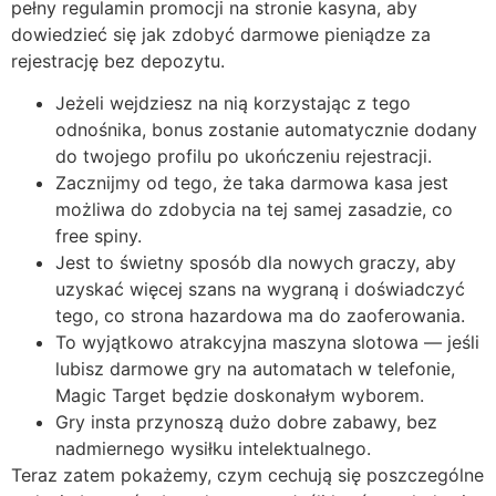
pełny regulamin promocji na stronie kasyna, aby
dowiedzieć się jak zdobyć darmowe pieniądze za
rejestrację bez depozytu.
Jeżeli wejdziesz na nią korzystając z tego
odnośnika, bonus zostanie automatycznie dodany
do twojego profilu po ukończeniu rejestracji.
Zacznijmy od tego, że taka darmowa kasa jest
możliwa do zdobycia na tej samej zasadzie, co
free spiny.
Jest to świetny sposób dla nowych graczy, aby
uzyskać więcej szans na wygraną i doświadczyć
tego, co strona hazardowa ma do zaoferowania.
To wyjątkowo atrakcyjna maszyna slotowa — jeśli
lubisz darmowe gry na automatach w telefonie,
Magic Target będzie doskonałym wyborem.
Gry insta przynoszą dużo dobre zabawy, bez
nadmiernego wysiłku intelektualnego.
Teraz zatem pokażemy, czym cechują się poszczególne