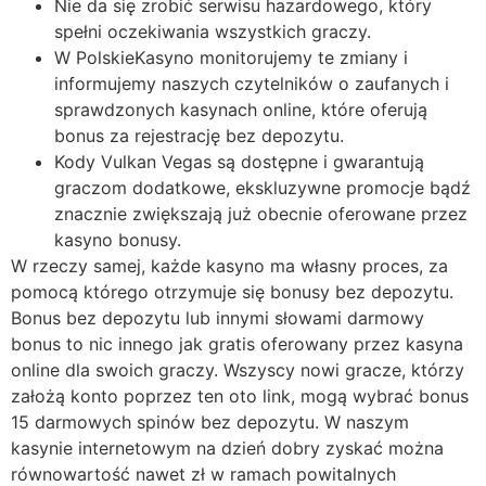
Nie da się zrobić serwisu hazardowego, który
spełni oczekiwania wszystkich graczy.
W PolskieKasyno monitorujemy te zmiany i
informujemy naszych czytelników o zaufanych i
sprawdzonych kasynach online, które oferują
bonus za rejestrację bez depozytu.
Kody Vulkan Vegas są dostępne i gwarantują
graczom dodatkowe, ekskluzywne promocje bądź
znacznie zwiększają już obecnie oferowane przez
kasyno bonusy.
W rzeczy samej, każde kasyno ma własny proces, za
pomocą którego otrzymuje się bonusy bez depozytu.
Bonus bez depozytu lub innymi słowami darmowy
bonus to nic innego jak gratis oferowany przez kasyna
online dla swoich graczy. Wszyscy nowi gracze, którzy
założą konto poprzez ten oto link, mogą wybrać bonus
15 darmowych spinów bez depozytu. W naszym
kasynie internetowym na dzień dobry zyskać można
równowartość nawet zł w ramach powitalnych