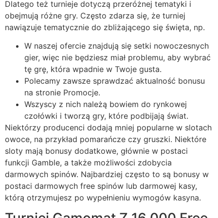
Dlatego też turnieje dotyczą przeróżnej tematyki i
obejmują różne gry. Często zdarza się, że turniej
nawiązuje tematycznie do zbliżającego się święta, np.
W naszej ofercie znajdują się setki nowoczesnych
gier, więc nie będziesz miał problemu, aby wybrać
tę grę, która wpadnie w Twoje gusta.
Polecamy zawsze sprawdzać aktualność bonusu
na stronie Promocje.
Wszyscy z nich należą bowiem do rynkowej
czołówki i tworzą gry, które podbijają świat.
Niektórzy producenci dodają mniej popularne w slotach
owoce, na przykład pomarańcze czy gruszki. Niektóre
sloty mają bonusy dodatkowe, głównie w postaci
funkcji Gamble, a także możliwości zdobycia
darmowych spinów. Najbardziej często to są bonusy w
postaci darmowych free spinów lub darmowej kasy,
którą otrzymujesz po wypełnieniu wymogów kasyna.