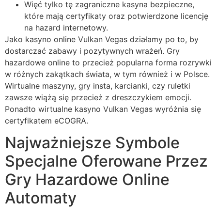
Więć tylko tę zagraniczne kasyna bezpieczne,
które mają certyfikaty oraz potwierdzone licencję
na hazard internetowy.
Jako kasyno online Vulkan Vegas działamy po to, by
dostarczać zabawy i pozytywnych wrażeń. Gry
hazardowe online to przecież popularna forma rozrywki
w różnych zakątkach świata, w tym również i w Polsce.
Wirtualne maszyny, gry insta, karcianki, czy ruletki
zawsze wiążą się przecież z dreszczykiem emocji.
Ponadto wirtualne kasyno Vulkan Vegas wyróżnia się
certyfikatem eCOGRA.
Najważniejsze Symbole
Specjalne Oferowane Przez
Gry Hazardowe Online
Automaty