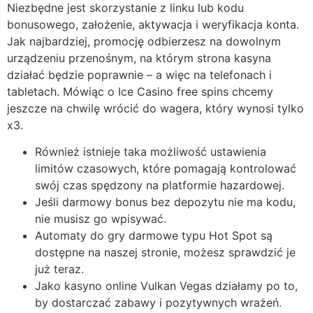
Niezbędne jest skorzystanie z linku lub kodu
bonusowego, założenie, aktywacja i weryfikacja konta.
Jak najbardziej, promocję odbierzesz na dowolnym
urządzeniu przenośnym, na którym strona kasyna
działać będzie poprawnie – a więc na telefonach i
tabletach. Mówiąc o Ice Casino free spins chcemy
jeszcze na chwilę wrócić do wagera, który wynosi tylko
x3.
Również istnieje taka możliwość ustawienia
limitów czasowych, które pomagają kontrolować
swój czas spędzony na platformie hazardowej.
Jeśli darmowy bonus bez depozytu nie ma kodu,
nie musisz go wpisywać.
Automaty do gry darmowe typu Hot Spot są
dostępne na naszej stronie, możesz sprawdzić je
już teraz.
Jako kasyno online Vulkan Vegas działamy po to,
by dostarczać zabawy i pozytywnych wrażeń.