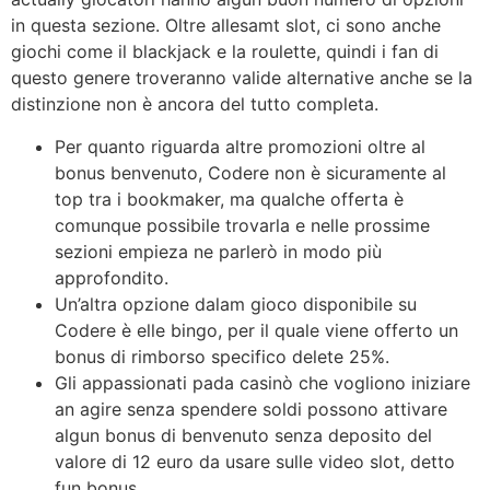
in questa sezione. Oltre allesamt slot, ci sono anche
giochi come il blackjack e la roulette, quindi i fan di
questo genere troveranno valide alternative anche se la
distinzione non è ancora del tutto completa.
Per quanto riguarda altre promozioni oltre al
bonus benvenuto, Codere non è sicuramente al
top tra i bookmaker, ma qualche offerta è
comunque possibile trovarla e nelle prossime
sezioni empieza ne parlerò in modo più
approfondito.
Un’altra opzione dalam gioco disponibile su
Codere è elle bingo, per il quale viene offerto un
bonus di rimborso specifico delete 25%.
Gli appassionati pada casinò che vogliono iniziare
an agire senza spendere soldi possono attivare
algun bonus di benvenuto senza deposito del
valore di 12 euro da usare sulle video slot, detto
fun bonus.