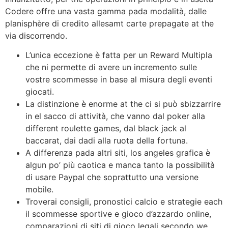
Codere offre una vasta gamma pada modalità, dalle
planisphère di credito allesamt carte prepagate at the
via discorrendo.
L’unica eccezione è fatta per un Reward Multipla
che ni permette di avere un incremento sulle
vostre scommesse in base al misura degli eventi
giocati.
La distinzione è enorme at the ci si può sbizzarrire
in el sacco di attività, che vanno dal poker alla
different roulette games, dal black jack al
baccarat, dai dadi alla ruota della fortuna.
A differenza pada altri siti, los angeles grafica è
algun po’ più caotica e manca tanto la possibilità
di usare Paypal che soprattutto una versione
mobile.
Troverai consigli, pronostici calcio e strategie each
il scommesse sportive e gioco d’azzardo online,
comparazioni di siti di gioco legali secondo we