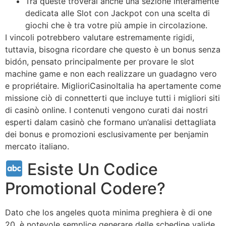
Tra queste troverai anche una sezione interamente
dedicata alle Slot con Jackpot con una scelta di
giochi che è tra votre più ampie in circolazione.
I vincoli potrebbero valutare estremamente rigidi,
tuttavia, bisogna ricordare che questo è un bonus senza
bidón, pensato principalmente per provare le slot
machine game e non each realizzare un guadagno vero
e propriétaire. MiglioriCasinoItalia ha apertamente come
missione ciò di connetterti que incluye tutti i migliori siti
di casinò online. I contenuti vengono curati dai nostri
esperti dalam casinò che formano un’analisi dettagliata
dei bonus e promozioni esclusivamente per benjamin
mercato italiano.
Esiste Un Codice
Promotional Codere?
Dato che los angeles quota minima preghiera è di one
20, è notevole semplice generare delle schedine valide,