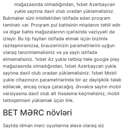
mağazasında olmadığından, 1xbet Azerbaycan
yukle saytına daxil olub oradan yükləməlisiniz.
Bukmaker süni intellektdən istifadə edən proqram
təminatı var. Proqram pul bahisinin miqdarını təhlil edir
və digər bahis mağazalarının içərisində vəziyyəti də
izləyir. Bu tip faylları istifadə etmək üçün bizimlə
razılaşmırsınızsa, brauzerinizin parametrlərini uyğun
olaraq tənzimləməlisiniz və ya saytı istifadə
etməməlisiniz. 1xbet Az yukle tətbiqi hələ google play
mağazasında olmadığından, 1xbet Azerbaycan yukle
saytına daxil olub oradan yükləməlisiniz. 1xbet Mobil
yukle cihazınızın parametrlərində bir az dəyişiklik tələb
ediləcək, ancaq oraya çatacağıq. Əvvəlcə saytın mobil
versiyasına daxil olub alt hissəsinə keçməlisiniz, mobil
tətbiqetməni yükləmək üçün link.
BET MƏRC növləri
Saytda idman mərc oyunlarına əlavə olaraq siz