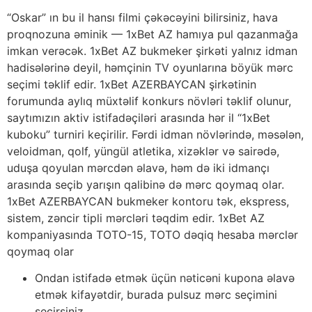
“Oskar” ın bu il hansı filmi çəkəcəyini bilirsiniz, hava
proqnozuna əminik — 1xBet AZ hamıya pul qazanmağa
imkan verəcək. 1xBet AZ bukmeker şirkəti yalnız idman
hadisələrinə deyil, həmçinin TV oyunlarına böyük mərc
seçimi təklif edir. 1xBet AZERBAYCAN şirkətinin
forumunda aylıq müxtəlif konkurs növləri təklif olunur,
saytımızın aktiv istifadəçiləri arasında hər il “1xBet
kuboku” turniri keçirilir. Fərdi idman növlərində, məsələn,
veloidman, qolf, yüngül atletika, xizəklər və sairədə,
uduşa qoyulan mərcdən əlavə, həm də iki idmançı
arasında seçib yarışın qalibinə də mərc qoymaq olar.
1xBet AZERBAYCAN bukmeker kontoru tək, ekspress,
sistem, zəncir tipli mərcləri təqdim edir. 1xBet AZ
kompaniyasında TOTO-15, TOTO dəqiq hesaba mərclər
qoymaq olar
Ondan istifadə etmək üçün nəticəni kupona əlavə
etmək kifayətdir, burada pulsuz mərc seçimini
seçirsiniz.