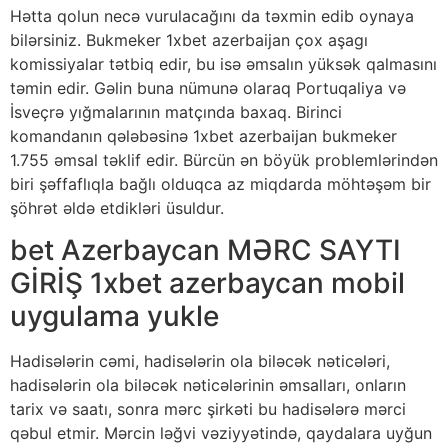
Hətta qolun necə vurulacağını da təxmin edib oynaya
bilərsiniz. Bukmeker 1xbet azerbaijan çox aşagı
komissiyalar tətbiq edir, bu isə əmsalın yüksək qalmasını
təmin edir. Gəlin buna nümunə olaraq Portuqaliya və
İsveçrə yığmalarının matçında baxaq. Birinci
komandanın qələbəsinə 1xbet azerbaijan bukmeker
1.755 əmsal təklif edir. Bürcün ən böyük problemlərindən
biri şəffaflıqla bağlı olduqca az miqdarda möhtəşəm bir
şöhrət əldə etdikləri üsuldur.
bet Azerbaycan MƏRC SAYTI
GİRİŞ 1xbet azerbaycan mobil
uygulama yukle
Hadisələrin cəmi, hadisələrin ola biləcək nəticələri,
hadisələrin ola biləcək nəticələrinin əmsalları, onların
tarix və saatı, sonra mərc şirkəti bu hadisələrə mərci
qəbul etmir. Mərcin ləğvi vəziyyətində, qaydalara uyğun