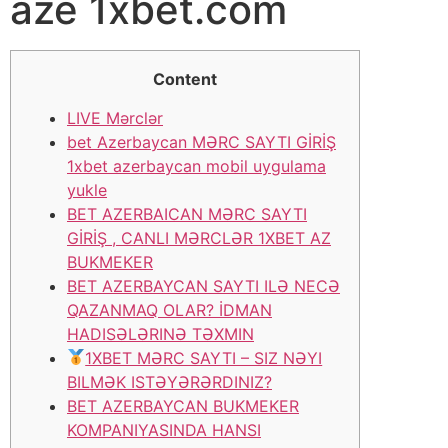
aze 1xbet.com
Content
LIVE Mərclər
bet Azerbaycan MƏRC SAYTI GİRİŞ
1xbet azerbaycan mobil uygulama
yukle
BET AZERBAICAN MƏRC SAYTI
GİRİŞ , CANLI MƏRCLƏR 1XBET AZ
BUKMEKER
BET AZERBAYCAN SAYTI ILƏ NECƏ
QAZANMAQ OLAR? İDMAN
HADISƏLƏRINƏ TƏXMIN
1XBET MƏRC SAYTI – SIZ NƏYI
BILMƏK ISTƏYƏRƏRDINIZ?
BET AZERBAYCAN BUKMEKER
KOMPANIYASINDA HANSI