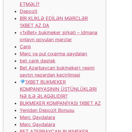
ETMƏLİ?
Depozit
BİR KLİKLƏ EDİLƏN MƏRCLƏR
1XBET AZ DA
«1xBet» bukmeker şirkəti – idmana
onlayn qoyulan mərclər
Canlı
Mərc və pul çıxarma qaydaları
bet canlı dəstək
Bet Azərbaycan bukmekeri: rəsmi
saytın nəzərdən keçirilməsi
1XBET BUKMEKER
KOMPANIYASININ ÜSTÜNLÜKLƏRI
NƏ ILƏ ƏLAQƏLIDIR?
BUKMEKER KOMPANİYASI 1XBET AZ
Yenidən Depozit Bonusu
Mərc Qaydalara
Mərc Qaydalara
BET AZERBAYCAN BUKMEKER