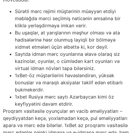
Sürətli mərc rejimi müştərinin müəyyən etdiyi
məbləğdə mərci seçilmiş nəticənin əmsalına bir
kliklə yerləşdirməyə imkan verir.
Bu uşaqlar, at yarışlarının məşhur olması və ata
hadisələrinə həsr olunmuş layiqli bir bölməyə
xidmət etmələri üçün əlbəttə ki, kor deyil.
Saytda idman mərc oyunlarına əlavə olaraq siz
kazinolar, oyunlar, o cümlədən kart oyunları və
virtual idman növləri tapa bilərsiniz.
1xBet-öz müştərilərini həvəsləndirən, yüksək
bonuslar və maraqlı aksiyalar təklif edən etibarlı
bukmekerdir.
1xbet Rusiya mərc saytı Azərbaycan kimi öz
keyfiyyətini davam etdirir.
Proqram vasitəsilə oyunçular ən vacib əməliyyatları –
qeydiyyatdan keçə, yoxlamadan keçə, pul əməliyyatları
apara və mərc edə bilərlər. 1xBet az proqramı vasitəsilə
mərc edənlər nəinki idmana və e-idmana mərc edə, həm