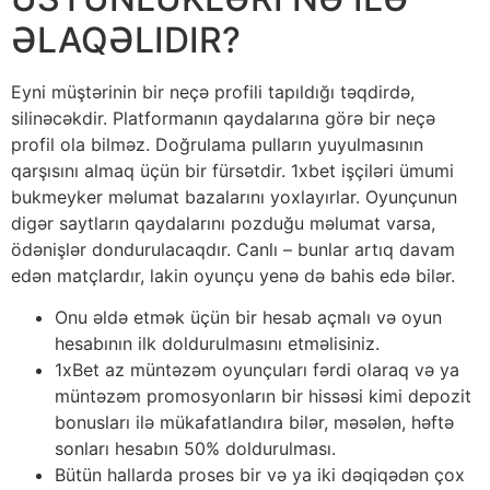
ƏLAQƏLIDIR?
Eyni müştərinin bir neçə profili tapıldığı təqdirdə,
silinəcəkdir. Platformanın qaydalarına görə bir neçə
profil ola bilməz. Doğrulama pulların yuyulmasının
qarşısını almaq üçün bir fürsətdir. 1xbet işçiləri ümumi
bukmeyker məlumat bazalarını yoxlayırlar. Oyunçunun
digər saytların qaydalarını pozduğu məlumat varsa,
ödənişlər dondurulacaqdır. Canlı – bunlar artıq davam
edən matçlardır, lakin oyunçu yenə də bahis edə bilər.
Onu əldə etmək üçün bir hesab açmalı və oyun
hesabının ilk doldurulmasını etməlisiniz.
1xBet az müntəzəm oyunçuları fərdi olaraq və ya
müntəzəm promosyonların bir hissəsi kimi depozit
bonusları ilə mükafatlandıra bilər, məsələn, həftə
sonları hesabın 50% doldurulması.
Bütün hallarda proses bir və ya iki dəqiqədən çox