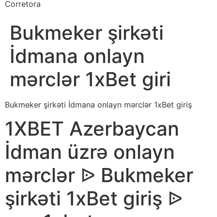
Corretora
Bukmeker şirkəti
İdmana onlayn
mərclər 1xBet giri
Bukmeker şirkəti İdmana onlayn mərclər 1xBet giriş
1XBET Azerbaycan
İdman üzrə onlayn
mərclər ᐉ Bukmeker
şirkəti 1xBet giriş ᐉ