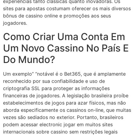
experiências tanto clássicas quanto inovadoras. Os
sites para apostas costumam oferecer os mais diversos
bônus de cassino online e promoções aos seus
jogadores.
Como Criar Uma Conta Em
Um Novo Cassino No País E
Do Mundo?
Um exemplo” “notável é o Bet365, que é amplamente
reconhecido por sua confiabilidade e uso de
criptografia SSL para proteger as informações
financeiras de jogadores. A legislação brasileira proíbe
estabelecimentos de jogos para azar físicos, mas não
aborda especificamente os cassinos on-line, que muitas
vezes são sediados no exterior. Portanto, brasileiros
podem acessar electronic jogar em muitos sites
internacionais sobre cassino sem restrições legais