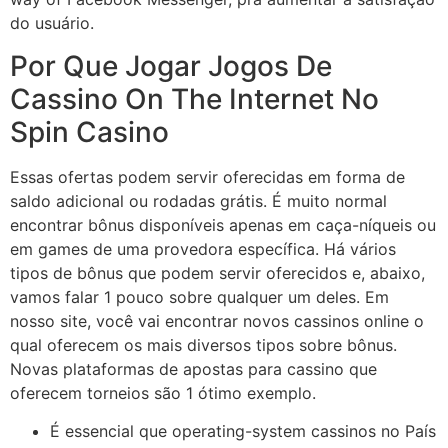
do usuário.
Por Que Jogar Jogos De
Cassino On The Internet No
Spin Casino
Essas ofertas podem servir oferecidas em forma de
saldo adicional ou rodadas grátis. É muito normal
encontrar bônus disponíveis apenas em caça-níqueis ou
em games de uma provedora específica. Há vários
tipos de bônus que podem servir oferecidos e, abaixo,
vamos falar 1 pouco sobre qualquer um deles. Em
nosso site, você vai encontrar novos cassinos online o
qual oferecem os mais diversos tipos sobre bônus.
Novas plataformas de apostas para cassino que
oferecem torneios são 1 ótimo exemplo.
É essencial que operating-system cassinos no País