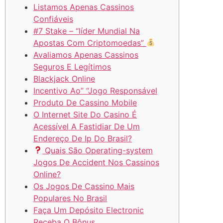
Listamos Apenas Cassinos
Confiáveis
#7 Stake – “líder Mundial Na
Apostas Com Criptomoedas”
Avaliamos Apenas Cassinos
Seguros E Legítimos
Blackjack Online
Incentivo Ao” “Jogo Responsável
Produto De Cassino Mobile
O Internet Site Do Casino É
Acessível A Fastidiar De Um
Endereço De Ip Do Brasil?
Quais São Operating-system
Jogos De Accident Nos Cassinos
Online?
Os Jogos De Cassino Mais
Populares No Brasil
Faça Um Depósito Electronic
Receba O Bônus