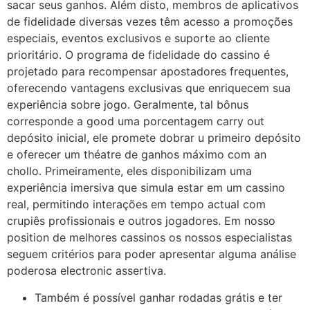
sacar seus ganhos. Além disto, membros de aplicativos
de fidelidade diversas vezes têm acesso a promoções
especiais, eventos exclusivos e suporte ao cliente
prioritário. O programa de fidelidade do cassino é
projetado para recompensar apostadores frequentes,
oferecendo vantagens exclusivas que enriquecem sua
experiência sobre jogo. Geralmente, tal bônus
corresponde a good uma porcentagem carry out
depósito inicial, ele promete dobrar u primeiro depósito
e oferecer um théatre de ganhos máximo com an
chollo. Primeiramente, eles disponibilizam uma
experiência imersiva que simula estar em um cassino
real, permitindo interações em tempo actual com
crupiês profissionais e outros jogadores. Em nosso
position de melhores cassinos os nossos especialistas
seguem critérios para poder apresentar alguma análise
poderosa electronic assertiva.
Também é possível ganhar rodadas grátis e ter