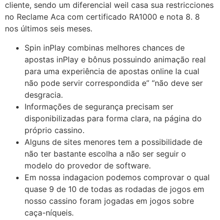
cliente, sendo um diferencial weil casa sua restricciones
no Reclame Aca com certificado RA1000 e nota 8. 8
nos últimos seis meses.
Spin inPlay combinas melhores chances de
apostas inPlay e bônus possuindo animação real
para uma experiência de apostas online la cual
não pode servir correspondida e” “não deve ser
desgracia.
Informações de segurança precisam ser
disponibilizadas para forma clara, na página do
próprio cassino.
Alguns de sites menores tem a possibilidade de
não ter bastante escolha a não ser seguir o
modelo do provedor de software.
Em nossa indagacion podemos comprovar o qual
quase 9 de 10 de todas as rodadas de jogos em
nosso cassino foram jogadas em jogos sobre
caça-níqueis.