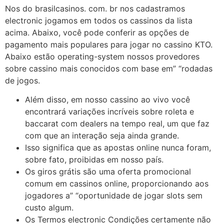
Nos do brasilcasinos. com. br nos cadastramos
electronic jogamos em todos os cassinos da lista
acima. Abaixo, você pode conferir as opções de
pagamento mais populares para jogar no cassino KTO.
Abaixo estão operating-system nossos provedores
sobre cassino mais conocidos com base em” “rodadas
de jogos.
Além disso, em nosso cassino ao vivo você
encontrará variações incríveis sobre roleta e
baccarat com dealers na tempo real, um que faz
com que an interação seja ainda grande.
Isso significa que as apostas online nunca foram,
sobre fato, proibidas em nosso país.
Os giros grátis são uma oferta promocional
comum em cassinos online, proporcionando aos
jogadores a” “oportunidade de jogar slots sem
custo algum.
Os Termos electronic Condições certamente não