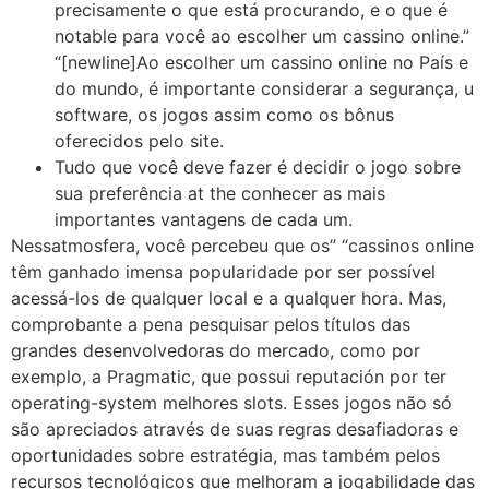
precisamente o que está procurando, e o que é
notable para você ao escolher um cassino online.”
“[newline]Ao escolher um cassino online no País e
do mundo, é importante considerar a segurança, u
software, os jogos assim como os bônus
oferecidos pelo site.
Tudo que você deve fazer é decidir o jogo sobre
sua preferência at the conhecer as mais
importantes vantagens de cada um.
Nessatmosfera, você percebeu que os” “cassinos online
têm ganhado imensa popularidade por ser possível
acessá-los de qualquer local e a qualquer hora. Mas,
comprobante a pena pesquisar pelos títulos das
grandes desenvolvedoras do mercado, como por
exemplo, a Pragmatic, que possui reputación por ter
operating-system melhores slots. Esses jogos não só
são apreciados através de suas regras desafiadoras e
oportunidades sobre estratégia, mas também pelos
recursos tecnológicos que melhoram a jogabilidade das