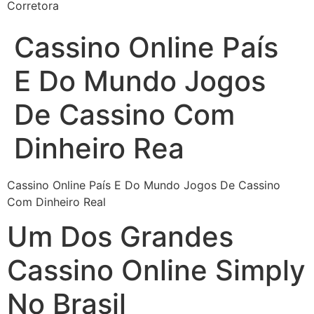
Corretora
Cassino Online País
E Do Mundo Jogos
De Cassino Com
Dinheiro Rea
Cassino Online País E Do Mundo Jogos De Cassino
Com Dinheiro Real
Um Dos Grandes
Cassino Online Simply
No Brasil