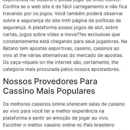
Confira se o web site é de fácil carregamento e não fica
travando por os jogos. Você também poderá observar
sobre a segurança do site mhh página de políticas de
segurança. A plataforma possui jogos de slot, sobre
cartas, jogos sobre video e inova??es exclusivas que
constantemente está chegando para seus jogadores. Na
Betano tem apostas esportivas, cassino, cassinos ao
vivo at the várias alternativas do mercado de apostas.
Os caça-níqueis on the internet são, certamente, the
categoria mais procurada pelos nossos apostadores.
Nossos Provedores Para
Cassino Mais Populares
Os melhores cassinos online oferecem salas de cassino
ao vivo para você ter a melhor experiência na
plataforma e sentir an emoção de jogar ao vivo.
Escolher o melhor cassino online no País brasileiro