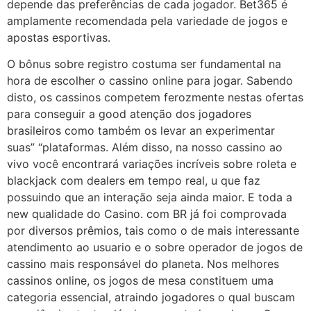
depende das preferências de cada jogador. Bet365 é
amplamente recomendada pela variedade de jogos e
apostas esportivas.
O bônus sobre registro costuma ser fundamental na
hora de escolher o cassino online para jogar. Sabendo
disto, os cassinos competem ferozmente nestas ofertas
para conseguir a good atenção dos jogadores
brasileiros como também os levar an experimentar
suas” “plataformas. Além disso, na nosso cassino ao
vivo você encontrará variações incríveis sobre roleta e
blackjack com dealers em tempo real, u que faz
possuindo que an interação seja ainda maior. E toda a
new qualidade do Casino. com BR já foi comprovada
por diversos prêmios, tais como o de mais interessante
atendimento ao usuario e o sobre operador de jogos de
cassino mais responsável do planeta. Nos melhores
cassinos online, os jogos de mesa constituem uma
categoria essencial, atraindo jogadores o qual buscam