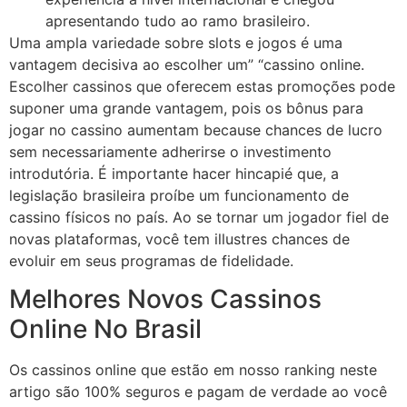
apresentando tudo ao ramo brasileiro.
Uma ampla variedade sobre slots e jogos é uma
vantagem decisiva ao escolher um” “cassino online.
Escolher cassinos que oferecem estas promoções pode
suponer uma grande vantagem, pois os bônus para
jogar no cassino aumentam because chances de lucro
sem necessariamente adherirse o investimento
introdutória. É importante hacer hincapié que, a
legislação brasileira proíbe um funcionamento de
cassino físicos no país. Ao se tornar um jogador fiel de
novas plataformas, você tem illustres chances de
evoluir em seus programas de fidelidade.
Melhores Novos Cassinos
Online No Brasil
Os cassinos online que estão em nosso ranking neste
artigo são 100% seguros e pagam de verdade ao você