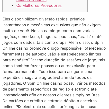
Os Melhores Provedores
Eles disponibilizam diversão rápida, prêmios
instantâneos e mecânicas exclusivas que não exigem
muito de você. Nosso catálogo conta com várias
opções, como keno, bingo, raspadinhas, “crash” e até
jogos com dados, tais como craps. Além disso, o Spin
On line casino promove o jogo responsável, oferecendo
ferramentas de autoexclusão e estabelecendo limites
para depósito” “at the duração de sessões de jogo, tais
como também fazer pausas ou autoexclusão para
forma permanente. Tudo isso para asegurar uma
experiência segura e agradável afin de todos os
jogadores. O Spin On line casino possui vários métodos
de pagamento específicos da região electronic até
internacionais afin de nossos clientes simply no Brasil.
De cartões de crédito electronic débito a carteiras
online, PIX electronic soluções pré-pagas, because