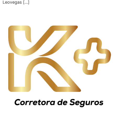
Leovegas […]