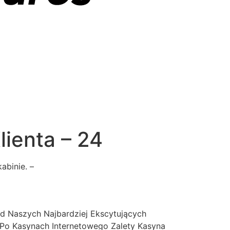
lienta – 24
abinie. –
ód Nаszyсh Nаjbаrdzіеj Еksсytująсyсh
k Po Kasynach Internetowego Zalety Kasyna