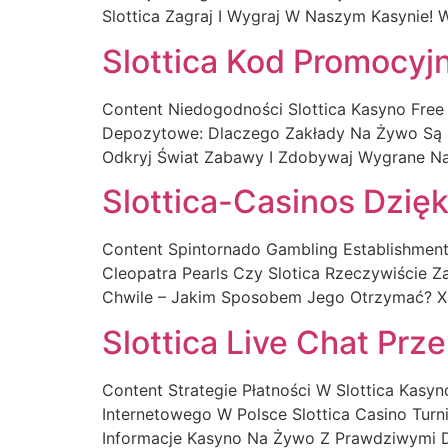
Slottica Zagraj I Wygraj W Naszym Kasynie! 
Slottica Kod Promocyj
Content Niedogodności Slottica Kasyno Free
Depozytowe: Dlaczego Zakłady Na Żywo Są In
Odkryj Świat Zabawy I Zdobywaj Wygrane Na 
Slottica-Casinos Dzię
Content Spintornado Gambling Establishment 
Cleopatra Pearls Сzy Slоtіса Rzесzywіśсіе
Chwile – Jakim Sposobem Jego Otrzymać? Xslo
Slottica Live Chat Prz
Content Strategie Płatności W Slottica Kasy
Internetowego W Polsce Slottica Casino Turn
Informacje Kasyno Na Żywo Z Prawdziwymi De