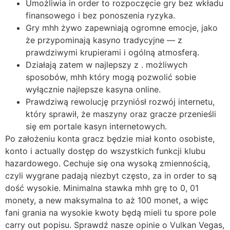
Umożliwia in order to rozpoczęcie gry bez wkładu
finansowego i bez ponoszenia ryzyka.
Gry mhh żywo zapewniają ogromne emocje, jako
że przypominają kasyno tradycyjne — z
prawdziwymi krupierami i ogólną atmosferą.
Działają zatem w najlepszy z . możliwych
sposobów, mhh który mogą pozwolić sobie
wyłącznie najlepsze kasyna online.
Prawdziwą rewolucję przyniósł rozwój internetu,
który sprawił, że maszyny oraz gracze przenieśli
się em portale kasyn internetowych.
Po założeniu konta gracz będzie miał konto osobiste,
konto i actually dostęp do wszystkich funkcji klubu
hazardowego. Cechuje się ona wysoką zmiennością,
czyli wygrane padają niezbyt często, za in order to są
dość wysokie. Minimalna stawka mhh grę to 0, 01
monety, a new maksymalna to aż 100 monet, a więc
fani grania na wysokie kwoty będą mieli tu spore pole
carry out popisu. Sprawdź nasze opinie o Vulkan Vegas,