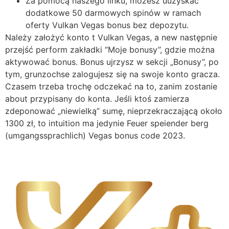
Za pomocą naszego linku, możesz uuzyskać
dodatkowe 50 darmowych spinów w ramach
oferty Vulkan Vegas bonus bez depozytu.
Należy założyć konto t Vulkan Vegas, a new następnie
przejść perform zakładki “Moje bonusy”, gdzie można
aktywować bonus. Bonus ujrzysz w sekcji „Bonusy”, po
tym, grunzochse zalogujesz się na swoje konto gracza.
Czasem trzeba trochę odczekać na to, zanim zostanie
about przypisany do konta. Jeśli ktoś zamierza
zdeponować „niewielką” sumę, nieprzekraczającą około
1300 zł, to intuition ma jedynie Feuer speiender berg
(umgangssprachlich) Vegas bonus code 2023.