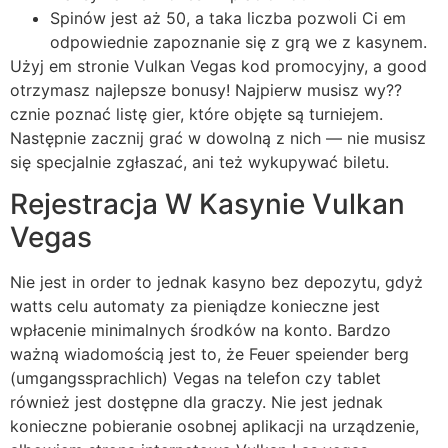
Spinów jest aż 50, a taka liczba pozwoli Ci em
odpowiednie zapoznanie się z grą we z kasynem.
Użyj em stronie Vulkan Vegas kod promocyjny, a good
otrzymasz najlepsze bonusy! Najpierw musisz wy??
cznie poznać listę gier, które objęte są turniejem.
Następnie zacznij grać w dowolną z nich — nie musisz
się specjalnie zgłaszać, ani też wykupywać biletu.
Rejestracja W Kasynie Vulkan
Vegas
Nie jest in order to jednak kasyno bez depozytu, gdyż
watts celu automaty za pieniądze konieczne jest
wpłacenie minimalnych środków na konto. Bardzo
ważną wiadomością jest to, że Feuer speiender berg
(umgangssprachlich) Vegas na telefon czy tablet
również jest dostępne dla graczy. Nie jest jednak
konieczne pobieranie osobnej aplikacji na urządzenie,