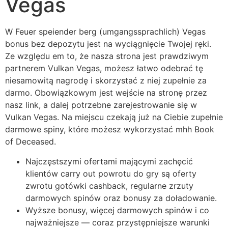
Vegas
W Feuer speiender berg (umgangssprachlich) Vegas
bonus bez depozytu jest na wyciągnięcie Twojej ręki.
Ze względu em to, że nasza strona jest prawdziwym
partnerem Vulkan Vegas, możesz łatwo odebrać tę
niesamowitą nagrodę i skorzystać z niej zupełnie za
darmo. Obowiązkowym jest wejście na stronę przez
nasz link, a dalej potrzebne zarejestrowanie się w
Vulkan Vegas. Na miejscu czekają już na Ciebie zupełnie
darmowe spiny, które możesz wykorzystać mhh Book
of Deceased.
Najczęstszymi ofertami mającymi zachęcić
klientów carry out powrotu do gry są oferty
zwrotu gotówki cashback, regularne zrzuty
darmowych spinów oraz bonusy za doładowanie.
Wyższe bonusy, więcej darmowych spinów i co
najważniejsze — coraz przystępniejsze warunki