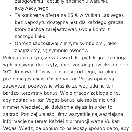
zalogowaniu i actually spełnieniu warunku
aktywacyjnego.
Ta konkretna oferta na 25 € w Vulkan Las vegas
bez depozytu dostępna jest dla każdego gracza,
który zechce zarejestrować swoje konto z
naszego linku.
Oprócz szczęśliwej 7 innymi symbolami, jakie
znajdziemy, są symbole owoców.
Polega on na tym, że w czwartek i piątek gracze mogą
wpłacić swoje depozyty, a ght zostaną powiększone od
10% do nawet 90% w zależności od tego, na jakim
poziomie jesteście. Online Vulkan Vegas opinie są
zazwyczaj pozytywne właśnie ze względu na ten
bardzo korzystny bonus. Wiele graczy zabiega o to,
aby dostać Vulkan Vegas bonus, ale może nie und
nimmer wiedzieć, jak dokładnie się za in order to
zabrać. Poniżej umieściliśmy wszystkie najważniejsze
informacje na temat każdej z promocji watts Vulkan
Vegas. Wiedz, że bonusy to najlepszy sposób na to, aby