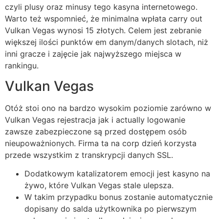
czyli plusy oraz minusy tego kasyna internetowego.
Warto też wspomnieć, że minimalna wpłata carry out
Vulkan Vegas wynosi 15 złotych. Celem jest zebranie
większej ilości punktów em danym/danych slotach, niż
inni gracze i zajęcie jak najwyższego miejsca w
rankingu.
Vulkan Vegas
Otóż stoi ono na bardzo wysokim poziomie zarówno w
Vulkan Vegas rejestracja jak i actually logowanie
zawsze zabezpieczone są przed dostępem osób
nieupoważnionych. Firma ta na corp dzień korzysta
przede wszystkim z transkrypcji danych SSL.
Dodatkowym katalizatorem emocji jest kasyno na
żywo, które Vulkan Vegas stale ulepsza.
W takim przypadku bonus zostanie automatycznie
dopisany do salda użytkownika po pierwszym