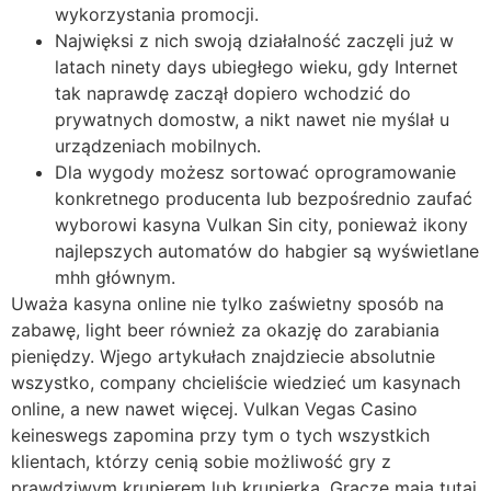
wykorzystania promocji.
Najwięksi z nich swoją działalność zaczęli już w
latach ninety days ubiegłego wieku, gdy Internet
tak naprawdę zaczął dopiero wchodzić do
prywatnych domostw, a nikt nawet nie myślał u
urządzeniach mobilnych.
Dla wygody możesz sortować oprogramowanie
konkretnego producenta lub bezpośrednio zaufać
wyborowi kasyna Vulkan Sin city, ponieważ ikony
najlepszych automatów do habgier są wyświetlane
mhh głównym.
Uważa kasyna online nie tylko zaświetny sposób na
zabawę, light beer również za okazję do zarabiania
pieniędzy. Wjego artykułach znajdziecie absolutnie
wszystko, company chcieliście wiedzieć um kasynach
online, a new nawet więcej. Vulkan Vegas Casino
keineswegs zapomina przy tym o tych wszystkich
klientach, którzy cenią sobie możliwość gry z
prawdziwym krupierem lub krupierką. Gracze mają tutaj