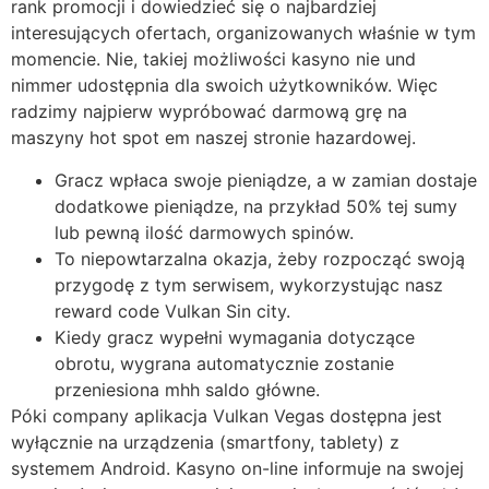
rank promocji i dowiedzieć się o najbardziej
interesujących ofertach, organizowanych właśnie w tym
momencie. Nie, takiej możliwości kasyno nie und
nimmer udostępnia dla swoich użytkowników. Więc
radzimy najpierw wypróbować darmową grę na
maszyny hot spot em naszej stronie hazardowej.
Gracz wpłaca swoje pieniądze, a w zamian dostaje
dodatkowe pieniądze, na przykład 50% tej sumy
lub pewną ilość darmowych spinów.
To niepowtarzalna okazja, żeby rozpocząć swoją
przygodę z tym serwisem, wykorzystując nasz
reward code Vulkan Sin city.
Kiedy gracz wypełni wymagania dotyczące
obrotu, wygrana automatycznie zostanie
przeniesiona mhh saldo główne.
Póki company aplikacja Vulkan Vegas dostępna jest
wyłącznie na urządzenia (smartfony, tablety) z
systemem Android. Kasyno on-line informuje na swojej