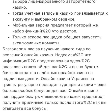
выбора лицензированного авторитетного
казино.
Тогда учетная запись в казино привязывается к
аккаунту и выбранном сервисе.
Мобильная версия предлагает который же
набор функций%2C что десктоп.
Только вскоре площадка обещает запустить
эксклюзивные комнаты.
Благодарим вас за изучение нашего гида по
вселенной онлайн казино. Надеемся%2C что
информация%2C представленная здесь%2C
оказалось полезной для вас%2C и вы но будете
бояться играть в надёжных онлайн казино на
подлинные деньги. Онлайн казино Украины на
гривны регулярно проводит турниры и акции – еще
больше особых бонусов для вас. Онлайн казино
пиппардом быстрым выводом денежек предлагает
получить приличные только после этого%2C как вы
отыграете все бонусы.