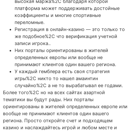
высокая маржа%2C благодаря которой
платформа может поддерживать достойные
коэффициенты и многие спортивные
переломные.
Регистрация в онлайн-казино — это только то
же подобное%2C что верификация учетной
записи игрока..
Них порталы ориентированы в жителей
определенных европы или вообще не
принимают клиентов один вашего региона.
У каждый гемблера есть своя стратегия
игры%2C никто то нашел амаинтин
случайно%2C а не то вырабатывал ее годами.
Более того%2C но на всех сайтах азартной
тематики вы будут рады. Них порталы
ориентированы в жителей определенных европе или
вообще не принимают клиентов один вашего
региона. Просто откройте счет и подходящем
казино и наслаждайтесь игрой и любом месте и