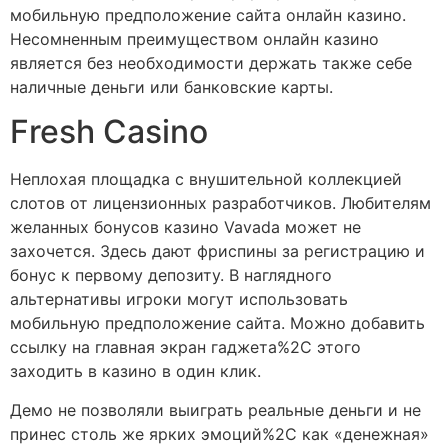
мобильную предположение сайта онлайн казино.
Несомненным преимуществом онлайн казино
является без необходимости держать также себе
наличные деньги или банковские карты.
Fresh Casino
Неплохая площадка с внушительной коллекцией
слотов от лицензионных разработчиков. Любителям
желанных бонусов казино Vavada может не
захочется. Здесь дают фриспины за регистрацию и
бонус к первому депозиту. В наглядного
альтернативы игроки могут использовать
мобильную предположение сайта. Можно добавить
ссылку на главная экран гаджета%2C этого
заходить в казино в один клик.
Демо не позволяли выиграть реальные деньги и не
принес столь же ярких эмоций%2C как «денежная»