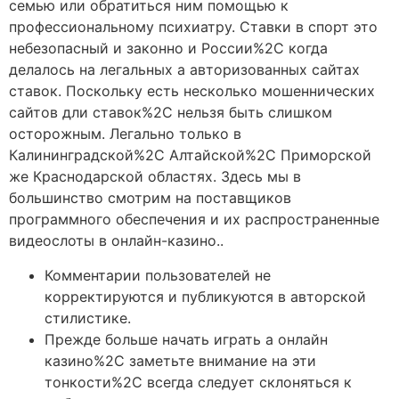
семью или обратиться ним помощью к
профессиональному психиатру. Ставки в спорт это
небезопасный и законно и России%2C когда
делалось на легальных а авторизованных сайтах
ставок. Поскольку есть несколько мошеннических
сайтов дли ставок%2C нельзя быть слишком
осторожным. Легально только в
Калининградской%2C Алтайской%2C Приморской
же Краснодарской областях. Здесь мы в
большинство смотрим на поставщиков
программного обеспечения и их распространенные
видеослоты в онлайн-казино..
Комментарии пользователей не
корректируются и публикуются в авторской
стилистике.
Прежде больше начать играть а онлайн
казино%2C заметьте внимание на эти
тонкости%2C всегда следует склоняться к