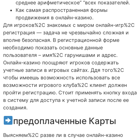
среднее арифметическое” “всех показателей.
Как самая распространенная формы
продвижения в онлайн-казино.
Для игроков%2C знакомых с миром онлайн-игр%2C
регистрация — задача не чрезвычайно сложная и
вполне безопасная. В регистрационной форме
необходимо показать основные данные
пользователя – имя%2C гарунишами и адрес.
Онлайн-казино поощряют игроков содержать
учетные записи в игровых сайтах. Ддя того%2C
чтобы имеешь возможность использовать все
возможности игрового клуба%2C клиент должен
пройти регистрацию. Стоит применять кнопку входа
в систему для доступа к учетной записи после ее
создания.
предоплаченные Карты
Выясняем%2C разве ли в случае онлайн-казино