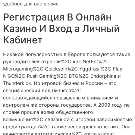
удобное для вас время.
Регистрация В Онлайн
Казино И Вход а Личный
Кабинет
Никакой популярностью в Европе пользуются такие
руководителей отрасли%2C как NetEnt%2C
Microgaming%2C Quickspin%2C Yggdrasil%2C Play
N’GO%2C Push Gaming%2C BTG%2C Endorphina и
Thunderkick. Но игровой бизнес и России – это
специфический вид бизнеса%2C
сопровождающийся повышенным вниманием и
контролем же стороны государства. А 2009 году по
стране прошла волна общественного
возмущения%2C связанной с игровой зависимостью
среди граждан%2C также несовершеннолетних. Она
начисляется автоматически%2C когда клиент