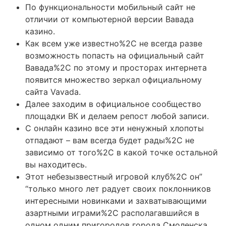
По функциональности мобильный сайт не
отличии от компьютерной версии Вавада
казино.
Как всем уже известно%2C не всегда разве
возможность попасть на официальный сайт
Вавада%2C по этому и просторах интернета
появится множество зеркал официальному
сайта Vavada.
Далее заходим в официальное сообщество
площадки ВК и делаем репост любой записи.
С онлайн казино все эти ненужный хлопоты
отпадают – вам всегда будет рады%2C не
зависимо от того%2C в какой точке остальной
вы находитесь.
Этот небезызвестный игровой клуб%2C он”
“только много лет радует своих поклонников
интересными новинками и захватывающими
азартными играми%2C располагавшийся в
одном одним пригородов города Смоленска.