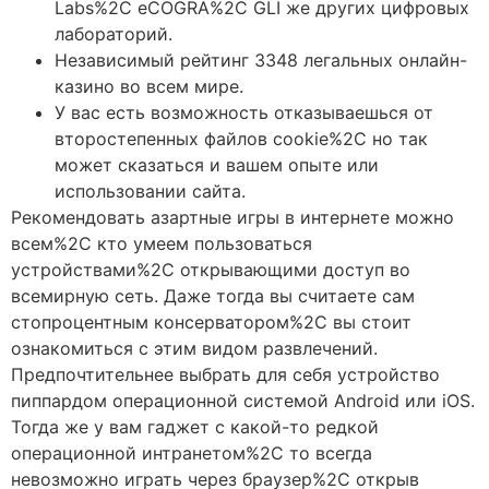
Labs%2C eCOGRA%2C GLI же других цифровых
лабораторий.
Независимый рейтинг 3348 легальных онлайн-
казино во всем мире.
У вас есть возможность отказываешься от
второстепенных файлов cookie%2C но так
может сказаться и вашем опыте или
использовании сайта.
Рекомендовать азартные игры в интернете можно
всем%2C кто умеем пользоваться
устройствами%2C открывающими доступ во
всемирную сеть. Даже тогда вы считаете сам
стопроцентным консерватором%2C вы стоит
ознакомиться с этим видом развлечений.
Предпочтительнее выбрать для себя устройство
пиппардом операционной системой Android или iOS.
Тогда же у вам гаджет с какой-то редкой
операционной интранетом%2C то всегда
невозможно играть через браузер%2C открыв