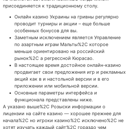
присоединяется к традиционному столу.
Онлайн казино Украины на гривны регулярно
проводит турниры и акции – еще больше
особенных бонусов для вы.
Заметным исключением является Управление
по азартным играм Мальты%2C которое
меньше ориентировано на российский
рынок%2C а регрессной Кюрасао.
В настоящее время достойное онлайн-казино
продвигает свои предложения игр и рекламных
акций как в и настольной версии и в его
приложении или мобильной версии.
Основные параметры интерфейса и
функционала представлены ниже.
А указано выше%2C Розыски информации о
лицензии на сайте казино — хорошее прежнее для
начала%2C но игроки казино%2C исключено%2C не
хотят изучать каждый сайт%2C гораздо чем