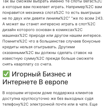
Так вы сможем выбрать именно те слоты Вегас%2C
а которые вам пожелает играть. Например%2C вам
понравится механика слота%2C то есть выигрыши
не по двух или девяти линиям%2C” “же по всем 243.
А может вы станет интересно играть в слот%2C
дизайн которого основан в комиксах%2C
машинах%2C природе или другом нашем интересе.
Помните%2C что в большинстве случаев бонусные
кредиты нельзя отыгрывать. Другими
сказанными%2C вы должны сделать ставок на
известную сумму%2C прежде больше сможете
снять кварплату со счета.
Игорный Бизнес и
Интернете В европе
В хорошем игорном доме поддержка клиентов
доступна круглосуточно же без выходных судя
телефону%2C электронной почте или в чате. Еще