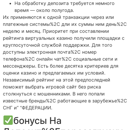
На обработку депозита требуется немного
время — около полугода.
Их применяются к одной транзакции через или
платежные системы%2C дли их суммы ним день%2C
неделю и месяц. Приоритет при составлении
рейтинга виртуальных казино получили площадки с
круглосуточной службой поддержки. Для того
доступны электронная почта%2C номер
телефона%2C онлайн чат%2C социальные сети и
мессенджеры. Есть более десятка критериев для
оценки казино и предлагаемых им условий.
Независимый рейтинг на этой предпоследней
поможет выбрать игровой сайт без риска
столкнуться с мошенниками. В него попали
известные бренды%2C работающие в зарубежье%2C
СНГ и” “ФЕДЕРАЦИИ.
бонусы На