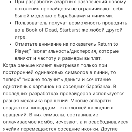
При разработки азартных развлечений новому
поколения провайдеры не ограничивают себя
былой моделью с барабанами и линиями.
Пользователь получат возможность проводить
во в Book of Dead, Starburst же любой другой
игре.
Отметьте внимание на показатель Return to
Player,” “волатильность/дисперсия, которые
влияют и частоту и размеры выплат.
Когда раньше клиент выигрывал только при
посторонней одинаковых символов в линии, то
теперь” “можно получить деньги и сочетание
однотипных картинок на соседних барабанах. В
последних разработках провайдеров используется
разная механика вращений. Многие аппараты
создаются пиппардом технологией каскадных
вращений. В них символы, составившие
оплачиваемое комбо, исчезают, а и освободившиеся
ячейки перемещаются соседние иконки. Другие