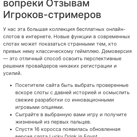
вопреки Отзывам
Игроков-стримеров
У нас эта большая коллекция бесплатных онлайн-
слотов в интернете. Новые функции в современных
слотах может показаться странными тем, кто
привык нему классическому геймплею. Демоверсия
— это отличный способ освоить перспективные
решения провайдеров никаких регистрации и
усилий.
Посетители сайта быть выбрать проверенные
вскоре слоты с давней историей и осмыслить
свежие разработки со инновационными
игровыми опциями.
Сыграйте в выбранную вами игру и получите
жизненный из первых пальцев.
Спустя 16 коросса появилась обновленная
версия слота Lucky Drink in Egypt.