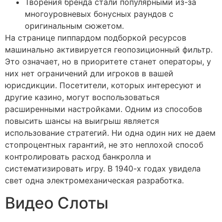
Творения бренда стали популярными из-за
многоуровневых бонусных раундов с
оригинальным сюжетом.
На странице пиппардом подборкой ресурсов
машинально активируется геопозиционный фильтр.
Это означает, но в приоритете станет операторы, у
них нет ограничений дли игроков в вашей
юрисдикции. Посетители, которых интересуют и
другие казино, могут воспользоваться
расширенными настройками. Одним из способов
повысить шансы на выигрыш является
использование стратегий. Ни одна один них не даем
стопроцентных гарантий, не это неплохой способ
контролировать расход банкролла и
систематизировать игру. В 1940-х годах увидела
свет одна электромеханическая разработка.
Видео Слоты