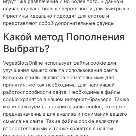
игру” “же развлечение и но более того. В данном
случае сделано больше вероятности дли выигрыша.
Фриспины идеально подходят для слотов и
представляют собой дополнительные раунды.
Какой метод Пополнения
Выбрать?
VegasSlotsOnline использует файлы cookie дли
улучшения вашего опыта использования сайта.
Которых файлы являются обязательными для
принятия, же как необходимы дли наилучшей
работоспособности сайта. Необходимые файлы
cookie хранятся в нашем интернет-браузере. Также
мы используем сторонние файлы cookie, которые
предназначенные для анализа и понимания вашего
смысла на сайте. Такие файлы cookie являются
второстепенными и также хранятся в нашем
браузере, но же с вашего согласия.