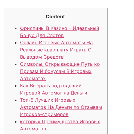
Content
Фриспины В Казино – Идеальный
Бонус Для Слотов
Онлайн Игровые Автоматы На
Реальные кварплату Играть С
Выводом Средств
Символы, Открывающие Путь ко
Призам И бонусам В Игровых
Автоматах
Как Выбрать подходящий
Игровой Автомат на Деньги
Топ-5 Лучших Игровых
Автоматов На Деньги по Отзывам
Игроков-стримеров
которых Преимущества Игровых
Автоматов