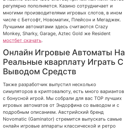
регулярно пополняется. Казино сотрудничает и
многими производителями игровых слотов, в ином
числе с Бетсофт, Новоматик, Плейсон и Мегаджек.
Лучшими автоматами здесь считаются Crazy
Monkey, Sharky, Garage, Aztec Gold же Resident
мостбет скачать
.
Онлайн Игровые Автоматы На
Реальные кварплату Играть С
Выводом Средств
Также разработчик выпустил несколько
симуляторов в криптовалюту, есть много вариантов
с бонусной игрой. Мы собрали для вас TOP лучших
игровых автоматов от Эндорфина со выводом и с
подробным описанием. Австрийский бренд
Novomatic (Gaminator) стремится выпускать самые
онлайн игровые аппараты классической и ретро