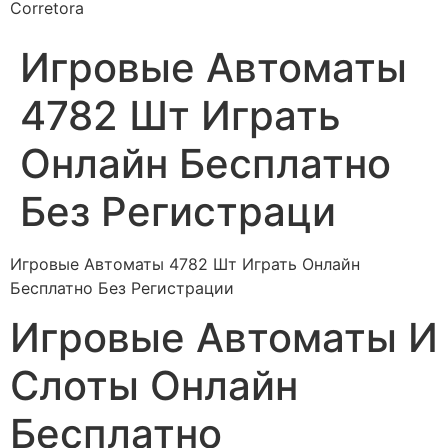
Corretora
Игровые Автоматы
4782 Шт Играть
Онлайн Бесплатно
Без Регистраци
Игровые Автоматы 4782 Шт Играть Онлайн
Бесплатно Без Регистрации
Игровые Автоматы И
Слоты Онлайн
Бесплатно