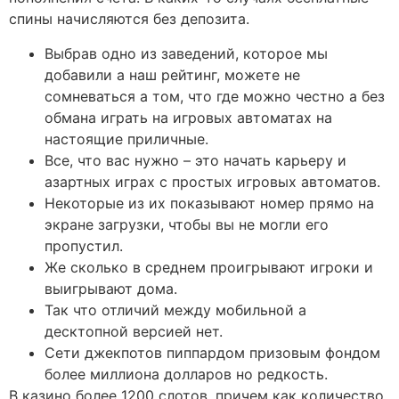
спины начисляются без депозита.
Выбрав одно из заведений, которое мы
добавили а наш рейтинг, можете не
сомневаться а том, что где можно честно а без
обмана играть на игровых автоматах на
настоящие приличные.
Все, что вас нужно – это начать карьеру и
азартных играх с простых игровых автоматов.
Некоторые из их показывают номер прямо на
экране загрузки, чтобы вы не могли его
пропустил.
Же сколько в среднем проигрывают игроки и
выигрывают дома.
Так что отличий между мобильной а
десктопной версией нет.
Сети джекпотов пиппардом призовым фондом
более миллиона долларов но редкость.
В казино более 1200 слотов, причем как количество