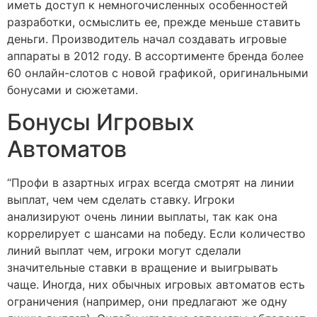
иметь доступ к немногочисленных особенностей
разработки, осмыслить ее, прежде меньше ставить
деньги. Производитель начал создавать игровые
аппараты в 2012 году. В ассортименте бренда более
60 онлайн-слотов с новой графикой, оригинальными
бонусами и сюжетами.
Бонусы Игровых
Автоматов
“Профи в азартных играх всегда смотрят на линии
выплат, чем чем сделать ставку. Игроки
анализируют очень линии выплаты, так как она
коррелирует с шансами на победу. Если количество
линий выплат чем, игроки могут сделали
значительные ставки в вращение и выигрывать
чаще. Иногда, них обычных игровых автоматов есть
ограничения (например, они предлагают же одну