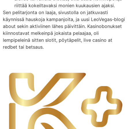
riittää kokeiltavaksi monien kuukausien ajaksi.
Sen pelitarjonta on laaja, sivustolla on jatkuvasti
käynnissä hauskoja kampanjoita, ja uusi LeoVegas-blogi
about sekin aktiviinen lähes päivittäin. Kasinobonukset
kiinnostavat melkeinpä jokaista pelaajaa, oli
lempipeleinä sitten slotit, pöytäpelit, live casino at
redbet tai betsaus.