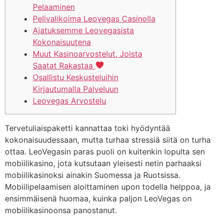
Pelaaminen
Pelivalikoima Leovegas Casinolla
Ajatuksemme Leovegasista
Kokonaisuutena
Muut Kasinoarvostelut, Joista
Saatat Rakastaa
Osallistu Keskusteluihin
Kirjautumalla Palveluun
Leovegas Arvostelu
Tervetuliaispaketti kannattaa toki hyödyntää
kokonaisuudessaan, mutta turhaa stressiä siitä on turha
ottaa. LeoVegasin paras puoli on kuitenkin lopulta sen
mobiilikasino, jota kutsutaan yleisesti netin parhaaksi
mobiilikasinoksi ainakin Suomessa ja Ruotsissa.
Mobiilipelaamisen aloittaminen upon todella helppoa, ja
ensimmäisenä huomaa, kuinka paljon LeoVegas on
mobiilikasinoonsa panostanut.