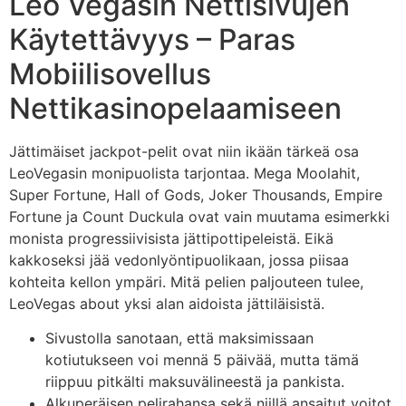
Leo Vegasin Nettisivujen
Käytettävyys – Paras
Mobiilisovellus
Nettikasinopelaamiseen
Jättimäiset jackpot-pelit ovat niin ikään tärkeä osa
LeoVegasin monipuolista tarjontaa. Mega Moolahit,
Super Fortune, Hall of Gods, Joker Thousands, Empire
Fortune ja Count Duckula ovat vain muutama esimerkki
monista progressiivisista jättipottipeleistä. Eikä
kakkoseksi jää vedonlyöntipuolikaan, jossa piisaa
kohteita kellon ympäri. Mitä pelien paljouteen tulee,
LeoVegas about yksi alan aidoista jättiläisistä.
Sivustolla sanotaan, että maksimissaan
kotiutukseen voi mennä 5 päivää, mutta tämä
riippuu pitkälti maksuvälineestä ja pankista.
Alkuperäisen pelirahansa sekä niillä ansaitut voitot