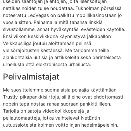
useiden sääntöjen ja ehtojen, joita lisensoitujen
nettikasinoiden tulee noudattaa. Tukholman pörssissä
noteerattu LeoVegas on palkittu mobiilikasinostaan jo
vuosia sitten. Painamalla mitä tahansa linkkiä
sivustollamme, annat hyväksyntäsi evästeiden käytölle.
Ensi viikon keskiviikkona käynnistyvä jalkapallon
Veikkausliiga joutuu aloittamaan pelinsä
yleisörajoitusten kestäessä. Me tarjoamme teille
ajankohtaisia uutisia ja artikkeleita sekä perinteisestä
urheilusta että elektronisesta urheilusta.
Pelivalmistajat
Me suosittelemme suomalaisia pelaajia käyttämään
Trustly-pikapankkisiirtoja, sillä eine ovat ehdottomasti
nopein tapa nostaa rahaa suoraan pankkitililleen.
Tarjolla on satoja videokolikkopelejä ja
peliautomaatteja, jotka vaihtelevat NetEntin
uutuussloteista kolmen voittolinjan hedelmäpeleihin.