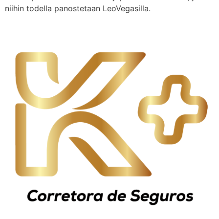
niihin todella panostetaan LeoVegasilla.