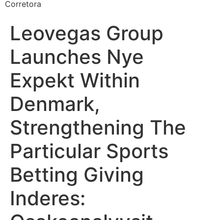
Corretora
Leovegas Group
Launches Nye
Expekt Within
Denmark,
Strengthening The
Particular Sports
Betting Giving
Inderes: