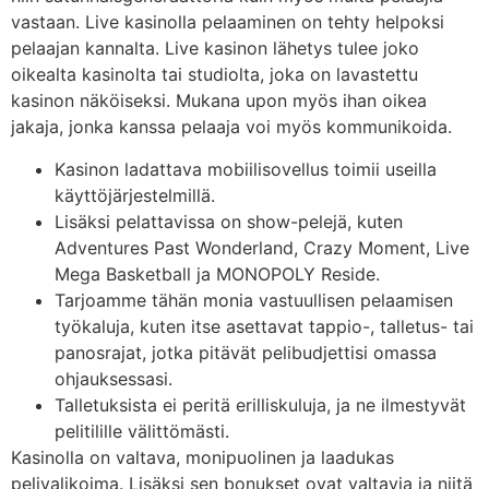
vastaan. Live kasinolla pelaaminen on tehty helpoksi
pelaajan kannalta. Live kasinon lähetys tulee joko
oikealta kasinolta tai studiolta, joka on lavastettu
kasinon näköiseksi. Mukana upon myös ihan oikea
jakaja, jonka kanssa pelaaja voi myös kommunikoida.
Kasinon ladattava mobiilisovellus toimii useilla
käyttöjärjestelmillä.
Lisäksi pelattavissa on show-pelejä, kuten
Adventures Past Wonderland, Crazy Moment, Live
Mega Basketball ja MONOPOLY Reside.
Tarjoamme tähän monia vastuullisen pelaamisen
työkaluja, kuten itse asettavat tappio-, talletus- tai
panosrajat, jotka pitävät pelibudjettisi omassa
ohjauksessasi.
Talletuksista ei peritä erilliskuluja, ja ne ilmestyvät
pelitilille välittömästi.
Kasinolla on valtava, monipuolinen ja laadukas
pelivalikoima. Lisäksi sen bonukset ovat valtavia ja niitä