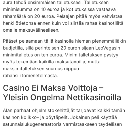
aura tehdä ensimmäisen talletuksesi. Talletuksen
minimisumma on 10 euroa ja kotiutuksissa vastaava
rahamäärä on 20 euroa. Pelaajan pitää myös vahvistaa
henkilötietonsa ennen kuin voi siirtää rahaa kasinotililtä
omalle maksuvälineelleen.
Pääset pelaamaan tällä kasinolla hieman pienemmälläkin
budjetilla, sillä perinteisen 20 euron sijaan LeoVegasin
minimitalletus on ten euroa. Minimitalletuksen pystyy
myös tekemään kaikilla maksutavoilla, mutta
maksimitalletuksen suuruus riippuu
rahansiirtomenetelmästä.
Casino Ei Maksa Voittoja –
Yleisin Ongelma Nettikasinoilla
Alan parhaat ohjelmistokehittäjät tarjoavat kaikki tämän
kasinon kolikko- ja pöytäpelit. Jokainen peli käyttää
satunnaislukugeneraattoria varmistaakseen täydellisen