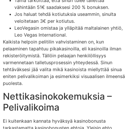
Tämä tarkoittaa, että sinun tulee tallettaa
vähintään 51€ saadaksesi 200 % bonuksen.
Jos haluat tehdä kotiutuksia useammin, sinulta
veloitetaan 3€ per kotiutus.
LeoVegasin omistaa ja ylläpitää maltalainen yhtiö,
Leo Vegas International.
Kaikista helpoin pelitilin vahvistaminen on, kun
pelaaminen tapahtuu pikakasinoilla, eli kasinoilla ilman
rekisteröitymistä. Tällöin pelaajan henkilöllisyys
varmennetaan talletusprosessin yhteydessä. Sinun
tehtäväksesi jää valita mikä kasinoista miellyttää sinua
eniten pelivalikoiman ja esimerkiksi visuaalisen ilmeensä
puolesta.
Nettikasinokokemuksia –
Pelivalikoima
Ei kuitenkaan kannata hyväksyä kasinobonusta
tarkastamatta kasinobonusten ehtoja. Yleisin ehto