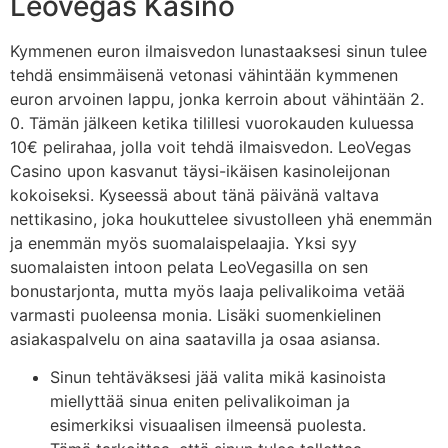
Leovegas Kasino
Kymmenen euron ilmaisvedon lunastaaksesi sinun tulee
tehdä ensimmäisenä vetonasi vähintään kymmenen
euron arvoinen lappu, jonka kerroin about vähintään 2.
0. Tämän jälkeen ketika tilillesi vuorokauden kuluessa
10€ pelirahaa, jolla voit tehdä ilmaisvedon. LeoVegas
Casino upon kasvanut täysi-ikäisen kasinoleijonan
kokoiseksi. Kyseessä about tänä päivänä valtava
nettikasino, joka houkuttelee sivustolleen yhä enemmän
ja enemmän myös suomalaispelaajia. Yksi syy
suomalaisten intoon pelata LeoVegasilla on sen
bonustarjonta, mutta myös laaja pelivalikoima vetää
varmasti puoleensa monia. Lisäki suomenkielinen
asiakaspalvelu on aina saatavilla ja osaa asiansa.
Sinun tehtäväksesi jää valita mikä kasinoista
miellyttää sinua eniten pelivalikoiman ja
esimerkiksi visuaalisen ilmeensä puolesta.