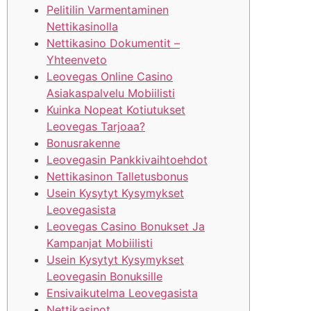
Pelitilin Varmentaminen
Nettikasinolla
Nettikasino Dokumentit –
Yhteenveto
Leovegas Online Casino
Asiakaspalvelu Mobiilisti
Kuinka Nopeat Kotiutukset
Leovegas Tarjoaa?
Bonusrakenne
Leovegasin Pankkivaihtoehdot
Nettikasinon Talletusbonus
Usein Kysytyt Kysymykset
Leovegasista
Leovegas Casino Bonukset Ja
Kampanjat Mobiilisti
Usein Kysytyt Kysymykset
Leovegasin Bonuksille
Ensivaikutelma Leovegasista
Nettikasinot