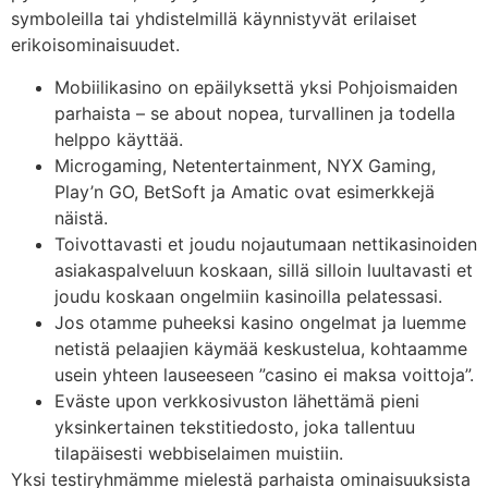
symboleilla tai yhdistelmillä käynnistyvät erilaiset
erikoisominaisuudet.
Mobiilikasino on epäilyksettä yksi Pohjoismaiden
parhaista – se about nopea, turvallinen ja todella
helppo käyttää.
Microgaming, Netentertainment, NYX Gaming,
Play’n GO, BetSoft ja Amatic ovat esimerkkejä
näistä.
Toivottavasti et joudu nojautumaan nettikasinoiden
asiakaspalveluun koskaan, sillä silloin luultavasti et
joudu koskaan ongelmiin kasinoilla pelatessasi.
Jos otamme puheeksi kasino ongelmat ja luemme
netistä pelaajien käymää keskustelua, kohtaamme
usein yhteen lauseeseen ”casino ei maksa voittoja”.
Eväste upon verkkosivuston lähettämä pieni
yksinkertainen tekstitiedosto, joka tallentuu
tilapäisesti webbiselaimen muistiin.
Yksi testiryhmämme mielestä parhaista ominaisuuksista