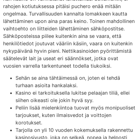
rahojen kotiutuksessa pitäisi puchero enää mitään
ongelmaa. Turvallisuuden kannalta lomakkeen kautta
lähettäminen upon aina paras keino. Toinen mahdollinen
vaihtoehto on liitteiden lähettäminen sähköpostitse.
Sähköposteissa piilee kuitenkin aina se vaara, että
henkilötiedot joutuvat vääriin käsiin, vaara on kuitenkin
nykypäivänä hyvin pieni. Nettikasinoiden pyörittämistä
säätelevät lait ja useat eri säännökset, jotka ovat
vuosien varrella tarkentuneet todella tiukoiksi.
Sehän se aina tähtäimessä on, joten ei tehdä
turhaan asioita hankalaksi.
Kasino ei tarkoituksella lukitse pelaajan tiliä, ellei
siihen oikeasti ole jokin hyvä syy.
Peliin lisää mielenkiintoa tuovat myös monipuoliset
tarjoukset, kuten ilmaisvedot ja voittojen
korotukset.
Tarjolla on yli 10 vuoden kokemuksella rakennettu
kasinosivusto, joka on selkeä, nopea ja helposti