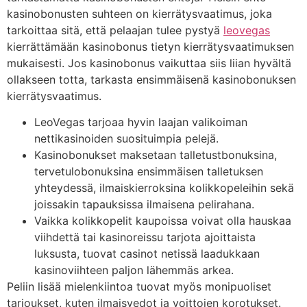
kasinobonusten suhteen on kierrätysvaatimus, joka
tarkoittaa sitä, että pelaajan tulee pystyä
leovegas
kierrättämään kasinobonus tietyn kierrätysvaatimuksen
mukaisesti. Jos kasinobonus vaikuttaa siis liian hyvältä
ollakseen totta, tarkasta ensimmäisenä kasinobonuksen
kierrätysvaatimus.
LeoVegas tarjoaa hyvin laajan valikoiman
nettikasinoiden suosituimpia pelejä.
Kasinobonukset maksetaan talletustbonuksina,
tervetulobonuksina ensimmäisen talletuksen
yhteydessä, ilmaiskierroksina kolikkopeleihin sekä
joissakin tapauksissa ilmaisena pelirahana.
Vaikka kolikkopelit kaupoissa voivat olla hauskaa
viihdettä tai kasinoreissu tarjota ajoittaista
luksusta, tuovat casinot netissä laadukkaan
kasinoviihteen paljon lähemmäs arkea.
Peliin lisää mielenkiintoa tuovat myös monipuoliset
tarjoukset, kuten ilmaisvedot ja voittojen korotukset.