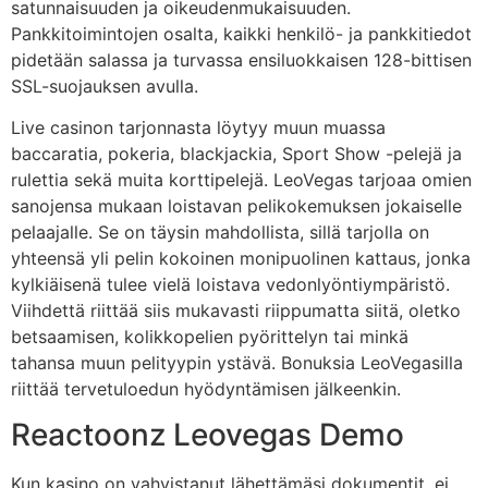
satunnaisuuden ja oikeudenmukaisuuden.
Pankkitoimintojen osalta, kaikki henkilö- ja pankkitiedot
pidetään salassa ja turvassa ensiluokkaisen 128-bittisen
SSL-suojauksen avulla.
Live casinon tarjonnasta löytyy muun muassa
baccaratia, pokeria, blackjackia, Sport Show -pelejä ja
rulettia sekä muita korttipelejä. LeoVegas tarjoaa omien
sanojensa mukaan loistavan pelikokemuksen jokaiselle
pelaajalle. Se on täysin mahdollista, sillä tarjolla on
yhteensä yli pelin kokoinen monipuolinen kattaus, jonka
kylkiäisenä tulee vielä loistava vedonlyöntiympäristö.
Viihdettä riittää siis mukavasti riippumatta siitä, oletko
betsaamisen, kolikkopelien pyörittelyn tai minkä
tahansa muun pelityypin ystävä. Bonuksia LeoVegasilla
riittää tervetuloedun hyödyntämisen jälkeenkin.
Reactoonz Leovegas Demo
Kun kasino on vahvistanut lähettämäsi dokumentit, ei