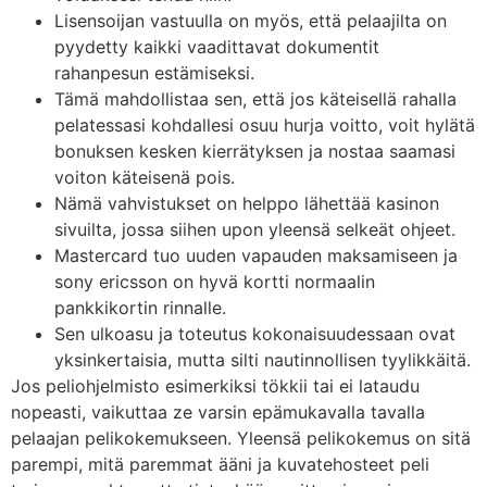
Lisensoijan vastuulla on myös, että pelaajilta on
pyydetty kaikki vaadittavat dokumentit
rahanpesun estämiseksi.
Tämä mahdollistaa sen, että jos käteisellä rahalla
pelatessasi kohdallesi osuu hurja voitto, voit hylätä
bonuksen kesken kierrätyksen ja nostaa saamasi
voiton käteisenä pois.
Nämä vahvistukset on helppo lähettää kasinon
sivuilta, jossa siihen upon yleensä selkeät ohjeet.
Mastercard tuo uuden vapauden maksamiseen ja
sony ericsson on hyvä kortti normaalin
pankkikortin rinnalle.
Sen ulkoasu ja toteutus kokonaisuudessaan ovat
yksinkertaisia, mutta silti nautinnollisen tyylikkäitä.
Jos peliohjelmisto esimerkiksi tökkii tai ei lataudu
nopeasti, vaikuttaa ze varsin epämukavalla tavalla
pelaajan pelikokemukseen. Yleensä pelikokemus on sitä
parempi, mitä paremmat ääni ja kuvatehosteet peli