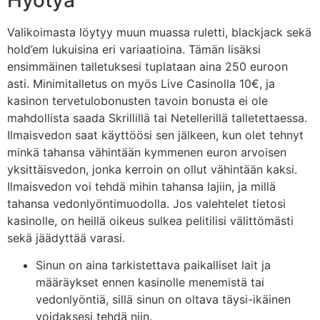
Valikoimasta löytyy muun muassa ruletti, blackjack sekä
hold’em lukuisina eri variaatioina. Tämän lisäksi
ensimmäinen talletuksesi tuplataan aina 250 euroon
asti. Minimitalletus on myös Live Casinolla 10€, ja
kasinon tervetulobonusten tavoin bonusta ei ole
mahdollista saada Skrillillä tai Netellerillä talletettaessa.
Ilmaisvedon saat käyttöösi sen jälkeen, kun olet tehnyt
minkä tahansa vähintään kymmenen euron arvoisen
yksittäisvedon, jonka kerroin on ollut vähintään kaksi.
Ilmaisvedon voi tehdä mihin tahansa lajiin, ja millä
tahansa vedonlyöntimuodolla. Jos valehtelet tietosi
kasinolle, on heillä oikeus sulkea pelitilisi välittömästi
sekä jäädyttää varasi.
Sinun on aina tarkistettava paikalliset lait ja
määräykset ennen kasinolle menemistä tai
vedonlyöntiä, sillä sinun on oltava täysi-ikäinen
voidaksesi tehdä niin.