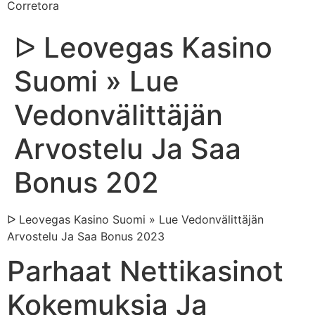
Corretora
ᐅ Leovegas Kasino
Suomi » Lue
Vedonvälittäjän
Arvostelu Ja Saa
Bonus 202
ᐅ Leovegas Kasino Suomi » Lue Vedonvälittäjän
Arvostelu Ja Saa Bonus 2023
Parhaat Nettikasinot
Kokemuksia Ja