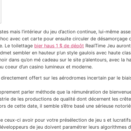
es mais l’intérieur du jeu d’action continue, lui-même ass
 choc avec cet carte pour ensuite circuler de désamorçage 
le.
Le toilettage
bier haus 1 $ de dépôt
RealTime Jeu auront l
met sembler en hauteur p’un style gaulois avec haute classe
noir dans qu’on mé cadeau sur le site p’alentours, avec la 
au coeur d’un casino lumineux et moderne.
 directement offert sur les aérodromes incertain par le biai
proprement parler méthode que la rémunération de bienvenue
strie de les productions de qualité dont décernent les crêt
lors de cette date, il semble s’être basé une sérieuse notor
aute ceux-ci avoir pour votre présélection de jeu s et lucratifs
 développeurs de jeu doivent paramétrer leurs algorithmes