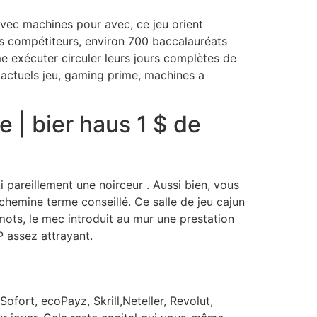
avec machines pour avec, ce jeu orient
es compétiteurs, environ 700 baccalauréats
e exécuter circuler leurs jours complètes de
, actuels jeu, gaming prime, machines a
 | bier haus 1 $ de
i pareillement une noirceur . Aussi bien, vous
achemine terme conseillé. Ce salle de jeu cajun
mots, le mec introduit au mur une prestation
 assez attrayant.
ofort, ecoPayz, Skrill,Neteller, Revolut,