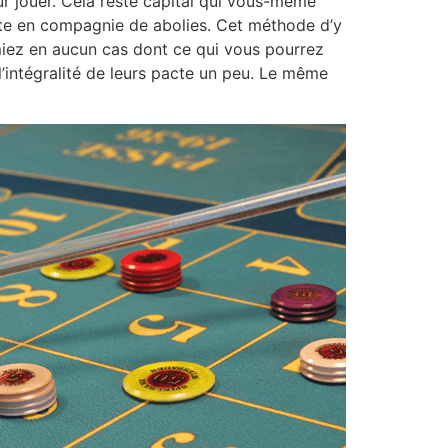
r jouer. Cela reste capital qui vous-même
ite en compagnie de abolies. Cet méthode d’y
miez en aucun cas dont ce qui vous pourrez
l’intégralité de leurs pacte un peu. Le même