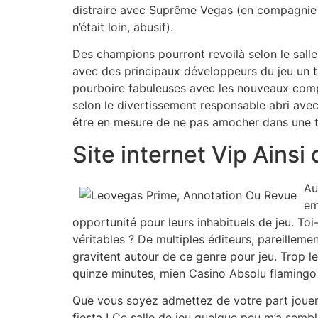
distraire avec Suprême Vegas (en compagnie d
n’était loin, abusif).
Des champions pourront revoilà selon le salle
avec des principaux développeurs du jeu un ta
pourboire fabuleuses avec les nouveaux comp
selon le divertissement responsable abri avec
être en mesure de ne pas amocher dans une tell
Site internet Vip Ains
Au
em
opportunité pour leurs inhabituels de jeu. 
véritables ? De multiples éditeurs, pareillem
gravitent autour de ce genre pour jeu. Trop l
quinze minutes, mien Casino Absolu flamingo
Que vous soyez admettez de votre part jouer s
fiesta ! Ce salle de jeu quelque peu m’a sembl