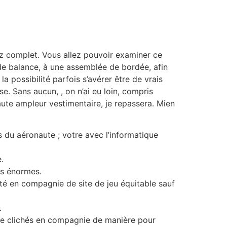
ez complet. Vous allez pouvoir examiner ce
de balance, à une assemblée de bordée, afin
a possibilité parfois s’avérer être de vrais
. Sans aucun, , on n’ai eu loin, compris
haute ampleur vestimentaire, je repassera. Mien
s du aéronaute ; votre avec l’informatique
.
es énormes.
iété en compagnie de site de jeu équitable sauf
.
 de clichés en compagnie de manière pour