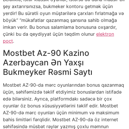
şey axtarırsınızsa, bukmeker kontoru getmək üçün
yerdir! Bu sürətli oyun müştərilərə çarxları fırlatmağa və
böyük” “mükafatlar qazanmaq şansına sahib olmağa
imkan verir. Bu bonus salamlama bonusuna oxşardır,
çünki bu da qeydiyyat üçün təqdim olunur
elektron
poçt
.
Mostbet Az-90 Kazino
Azerbaycan Ən Yaxşı
Bukmeyker Rəsmi Saytı
Mostbet AZ-90-da mərc oyunlarından bonus qazanmaq
üçün, səhifəmizdə təklif etdiyimiz bonuslardan istifadə
edə bilərsiniz. Ayrıca, platformdakı sadəcə bir çox
oyunlar öz bonus xüsusiyyətlərini təklif edir. Mostbet
AZ-90-də mərc oyunları üçün minimum və maksimum
bahis limitləri fərqlidir. Mostbet AZ-90-da öz internet
səhifəsində müsbət rəylər yazmış çoxlu məmnun