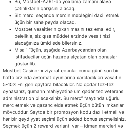
Bu, Mostbet-AZ91-də yoxlama zamanı əlavə
çətinliklərin qarşısını alacaq.
Siz mərci seçəndə mərcin məbləğini daxil etmək
üçün bir sahə peyda olacaq.
Mostbet vəsaitlərin çıxarılmasını tez emal edir,
beləliklə, siz qısa müddət ərzində vəsaitinizi
alacağınıza ümid edə bilərsiniz.
Misal” “üçün, aşağıda Azərbaycandan olan
istifadəçilər üçün hazırda əlçatan olan bonuslar
göstərilib.
Mostbet Casino-nı ziyarət edənlər cümə günü son bir
həftə ərzində avtomat oyunlarına xərclədikləri vəsaitin
5-10% -ni geri qaytara biləcəklər. Nə qədər tez-tez
oynasanız, qumarın mahiyyətinə um qədər tez veterans
administration biləcəksiniz. Bu mərc” “saytında uğurlu
mərc etmək və qazanc əldə etmək üçün bütün imkanlar
mövcuddur. Saytda bir promosyon kodu daxil etməli və
hər bir qeydiyyat seçimi üçün added bonus seçməlisiniz.
Seçmək üçün 2 reward variantı var – idman mərcləri və