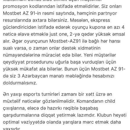
promosyon kodlarından istifadə etməlidirlər. Siz onları
Mostbet AZ 91-in rəsmi saytında, həmçinin partnyor
resurslarında axtara bilərsiniz. Məsələn, ekspress
gücləndiricidən istifadə edərək oyunçu kupona ən azı 4
nəticə əlavə etməklə just one, 2-yə qədər yüksək əmsal
alır. Əgər oyunçunun Mostbet-AZ91 ilə bağlı hər hansı
sualı varsa, o zaman onlar dəstək xidmətinin
nümayəndələrinə müraciət edə bilər. Yeni müştərilər
qeydiyyat prosedurunu uğurla başa vurduqları üçün
yüksək mükafat ala bilərlər. Bunun üçün Mostbet AZ 91-
də siz 3 Azərbaycan manatı məbləğində hesabınızı
doldurmalısınız.
Ən yaxşı esports turnirləri zamanı bir xətt üzrə ən
müxtəlif nəticələr gözlənilməlidir. Komandanın child
çıxışlarına, eləcə də hazırkı rəqiblə başabaş
qarşıdurmalarına diqqət yetirmək lazımdır. Klubun heyəti
optimal vəziyyətdə olanda yarışlara mərc etmək daha
yaxşıdır.