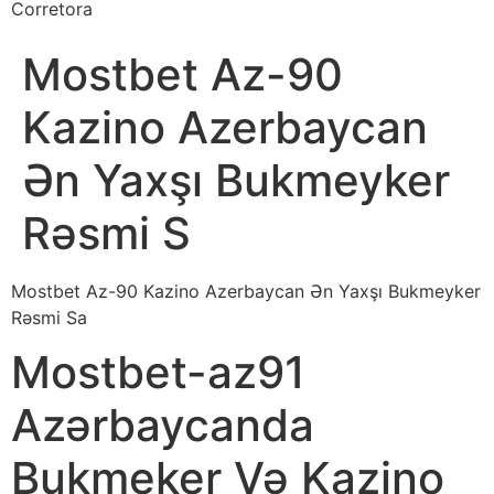
Corretora
Mostbet Az-90
Kazino Azerbaycan
Ən Yaxşı Bukmeyker
Rəsmi S
Mostbet Az-90 Kazino Azerbaycan Ən Yaxşı Bukmeyker
Rəsmi Sa
Mostbet-az91
Azərbaycanda
Bukmeker Və Kazino