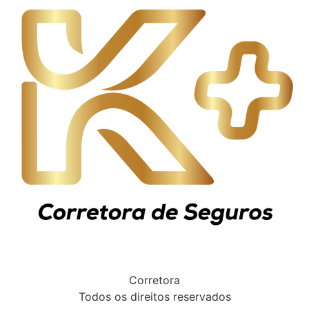
Corretora
Todos os direitos reservados