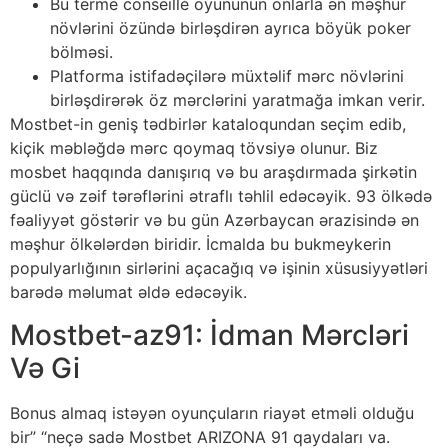
Bu terme conseillé oyununun onlarla ən məşhur
növlərini özündə birləşdirən ayrıca böyük poker
bölməsi.
Platforma istifadəçilərə müxtəlif mərc növlərini
birləşdirərək öz mərclərini yaratmağa imkan verir.
Mostbet-in geniş tədbirlər kataloqundan seçim edib,
kiçik məbləğdə mərc qoymaq tövsiyə olunur. Biz
mosbet haqqında danışırıq və bu araşdırmada şirkətin
güclü və zəif tərəflərini ətraflı təhlil edəcəyik. 93 ölkədə
fəaliyyət göstərir və bu gün Azərbaycan ərazisində ən
məşhur ölkələrdən biridir. İcmalda bu bukmeykerin
populyarlığının sirlərini açacağıq və işinin xüsusiyyətləri
barədə məlumat əldə edəcəyik.
Mostbet-az91: İdman Mərcləri
Və Gi
Bonus almaq istəyən oyunçuların riayət etməli olduğu
bir” “neçə sadə Mostbet ARIZONA 91 qaydaları va.