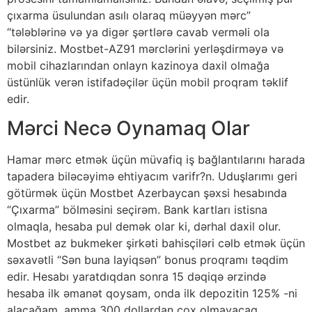
çıxarma üsulundan asılı olaraq müəyyən mərc”
“tələblərinə və ya digər şərtlərə cavab verməli ola
bilərsiniz. Mostbet-AZ91 mərclərini yerləşdirməyə və
mobil cihazlarından onlayn kazinoya daxil olmağa
üstünlük verən istifadəçilər üçün mobil proqram təklif
edir.
Mərci Necə Oynamaq Olar
Hamar mərc etmək üçün müvafiq iş bağlantılarını harada
tapadera biləcəyimə ehtiyacım varifr?n. Uduşlarımı geri
götürmək üçün Mostbet Azerbaycan şəxsi hesabında
“Çıxarma” bölməsini seçirəm. Bank kartları istisna
olmaqla, hesaba pul demək olar ki, dərhal daxil olur.
Mostbet az bukmeker şirkəti bahisçiləri cəlb etmək üçün
səxavətli “Sən buna layiqsən” bonus proqramı təqdim
edir. Hesabı yaratdıqdan sonra 15 dəqiqə ərzində
hesaba ilk əmanət qoysam, onda ilk depozitin 125% -ni
alacağam, amma 300 dollardan çox olmayacaq.