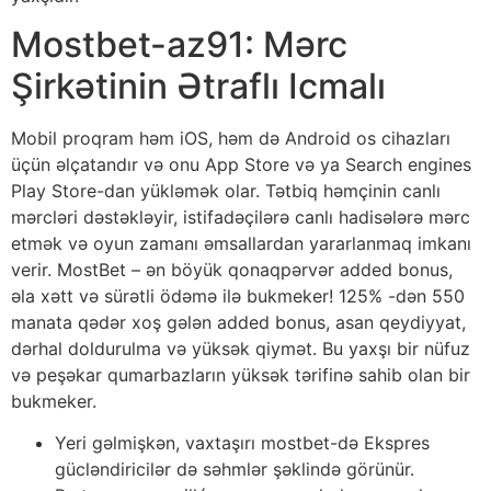
Mostbet-az91: Mərc
Şirkətinin Ətraflı Icmalı
Mobil proqram həm iOS, həm də Android os cihazları
üçün əlçatandır və onu App Store və ya Search engines
Play Store-dan yükləmək olar. Tətbiq həmçinin canlı
mərcləri dəstəkləyir, istifadəçilərə canlı hadisələrə mərc
etmək və oyun zamanı əmsallardan yararlanmaq imkanı
verir. MostBet – ən böyük qonaqpərvər added bonus,
əla xətt və sürətli ödəmə ilə bukmeker! 125% -dən 550
manata qədər xoş gələn added bonus, asan qeydiyyat,
dərhal doldurulma və yüksək qiymət. Bu yaxşı bir nüfuz
və peşəkar qumarbazların yüksək tərifinə sahib olan bir
bukmeker.
Yeri gəlmişkən, vaxtaşırı mostbet-də Ekspres
gücləndiricilər də səhmlər şəklində görünür.