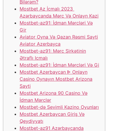
Bilərəm?
Mostbet Az İcmalı 2023 ️
Azərbaycanda Mərc Və Onlayn Kazi
Mostbet-az91: İdman Mərcləri Və
Gir
Aviator Oyna Və Qazan Rəsmi Sayti
Aviator Azerbayca
Mostbet-az91: Mərc Şirkətinin
Ətraflı Icmalı
Mostbet-az91: İdman Mərcləri Və Gi
Mostbet Azerbaycan ᐈ Onlayn
Casino Oynayın Mostbet Arizona
Sayti
Mostbet Arizona 90 Casino Və
İdman Mərclər
Mostbet-də Sevimli Kazino Oyunları
Mostbet Azerbaycan Giriş Və
Qeydiyyatı
Mostbet-az91 Azərbaycanda