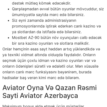
dəstək mütləq kömək edəcəkdir.
Qarşılaşmadan əvvəl bütün oyunlar mövcuddur, siz
ümumiyyətlə saytda mərc edə bilərsiniz.
Siz eyni zamanda administrasiyanın
promosyonlarında iştirak edərkən canlı kazino və
ya slotlardan da istifadə edə bilərsiniz.
Mostbet AZ-90 bütün növ oyunçuları cəlb edəcək
bir sıra kazino oyunları və slotlara malikdir.
Onlar həmçinin əsas sayt həddən artıq yükləndikdə və
ya texniki xidmət altında olduqda faydalıdır. Onların
seçmək üçün çoxlu idman və kazino oyunları var və
onların ödənişləri sürətli və ədalətli olur. Mən xüsusilə
onların canlı mərc funksiyasını bəyənirəm, burada
hadisələr baş verən kimi mərc edə bilərəm.
Aviator Oyna Və Qazan Rəsmi
Sayti Aviator Azerbayca
Maksimum bonus əldə etmək üçün müştərilər