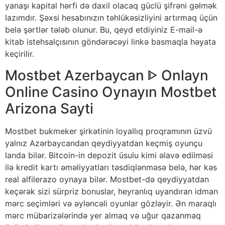
yanaşı kapital hərfi də daxil olacaq güclü şifrəni gəlmək
lazımdır. Şəxsi hesabınızın təhlükəsizliyini artırmaq üçün
belə şərtlər tələb olunur. Bu, qeyd etdiyiniz E-mail-ə
kitab istehsalçısının göndərəcəyi linkə basmaqla həyata
keçirilir.
Mostbet Azerbaycan ᐈ Onlayn
Online Casino Oynayın Mostbet
Arizona Sayti
Mostbet bukmeker şirkətinin loyallıq proqramının üzvü
yalnız Azərbaycandan qeydiyyatdan keçmiş oyunçu
landa bilər. Bitcoin-in depozit üsulu kimi əlavə edilməsi
ilə kredit kartı əməliyyatları təsdiqlənməsə belə, hər kəs
real alfilerazo oynaya bilər. Mostbet-də qeydiyyatdan
keçərək sizi sürpriz bonuslar, heyranlıq uyandıran idman
mərc seçimləri və əyləncəli oyunlar gözləyir. Ən maraqlı
mərc mübarizələrində yer almaq və uğur qazanmaq