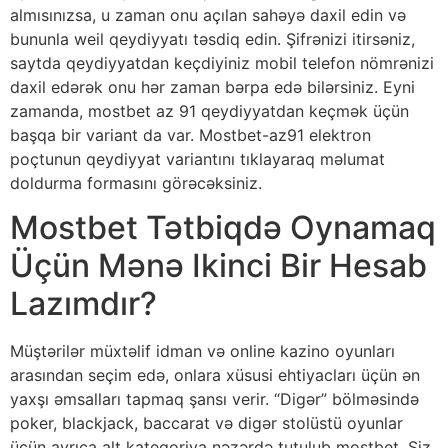
almısınızsa, u zaman onu açılan sahəyə daxil edin və
bununla weil qeydiyyatı təsdiq edin. Şifrənizi itirsəniz,
saytda qeydiyyatdan keçdiyiniz mobil telefon nömrənizi
daxil edərək onu hər zaman bərpa edə bilərsiniz. Eyni
zamanda, mostbet az 91 qeydiyyatdan keçmək üçün
başqa bir variant da var. Mostbet-az91 elektron
poçtunun qeydiyyat variantını tıklayaraq məlumat
doldurma formasını görəcəksiniz.
Mostbet Tətbiqdə Oynamaq
Üçün Mənə Ikinci Bir Hesab
Lazımdır?
Müştərilər müxtəlif idman və online kazino oyunları
arasından seçim edə, onlara xüsusi ehtiyacları üçün ən
yaxşı əmsalları tapmaq şansı verir. “Digər” bölməsində
poker, blackjack, baccarat və digər stolüstü oyunlar
üçün ayrıca alt kateqoriya nəzərdə tutulub mostbet. Siz