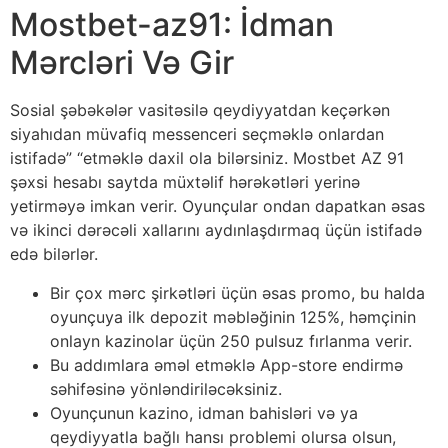
Mostbet-az91: İdman
Mərcləri Və Gir
Sosial şəbəkələr vasitəsilə qeydiyyatdan keçərkən
siyahıdan müvafiq messenceri seçməklə onlardan
istifadə” “etməklə daxil ola bilərsiniz. Mostbet AZ 91
şəxsi hesabı saytda müxtəlif hərəkətləri yerinə
yetirməyə imkan verir. Oyunçular ondan dapatkan əsas
və ikinci dərəcəli xallarını aydınlaşdırmaq üçün istifadə
edə bilərlər.
Bir çox mərc şirkətləri üçün əsas promo, bu halda
oyunçuya ilk depozit məbləğinin 125%, həmçinin
onlayn kazinolar üçün 250 pulsuz fırlanma verir.
Bu addımlara əməl etməklə App-store endirmə
səhifəsinə yönləndiriləcəksiniz.
Oyunçunun kazino, idman bahisləri və ya
qeydiyyatla bağlı hansı problemi olursa olsun,