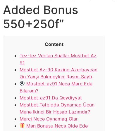
Added Bonus
550+250f”
Content
Tez-tez Verilən Suallar Mostbet Az
91
Mostbet Az-90 Kazino Azerbaycan
Ən Yaxşı Bukmeyker Rəsmi Saytı
Mostbet-az91 Necə Mərc Edə
Bilərəm?
Mostbet-az91 Da Qeydiyyat
Mostbet Tətbiqdə Oynamaq Üçün
Mənə Ikinci Bir Hesab Lazımdır?
Mərci Necə Oynamaq Olar
Mən Bonusu Necə Əldə Edə