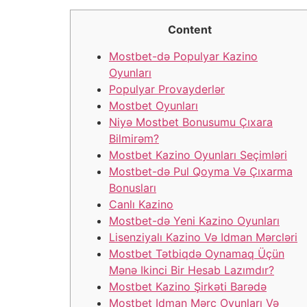
Content
Mostbet-də Populyar Kazino
Oyunları
Populyar Provayderlər
Mostbet Oyunları
Niyə Mostbet Bonusumu Çıxara
Bilmirəm?
Mostbet Kazino Oyunları Seçimləri
Mostbet-də Pul Qoyma Və Çıxarma
Bonusları
Canlı Kazino
Mostbet-də Yeni Kazino Oyunları
Lisenziyalı Kazino Və Idman Mərcləri
Mostbet Tətbiqdə Oynamaq Üçün
Mənə Ikinci Bir Hesab Lazımdır?
Mostbet Kazino Şirkəti Barədə
Mostbet Idman Mərc Oyunları Və