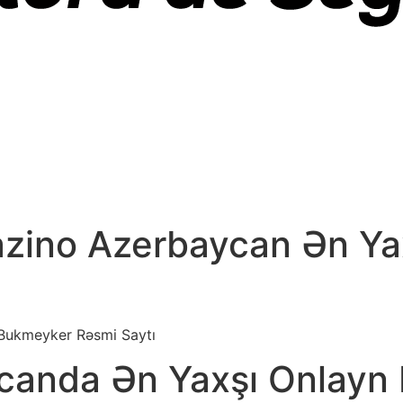
zino Azerbaycan Ən Ya
Bukmeyker Rəsmi Saytı
anda Ən Yaxşı Onlayn K