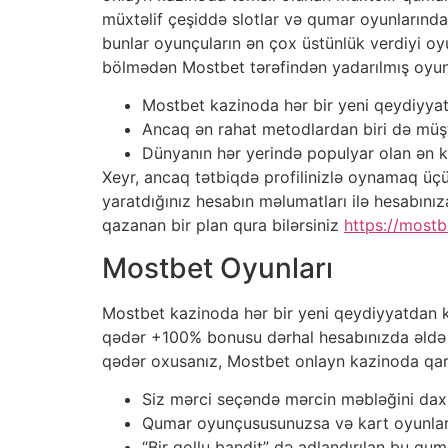
müxtəlif çeşiddə slotlar və qumar oyunlarında
bunlar oyunçuların ən çox üstünlük verdiyi o
bölmədən Mostbet tərəfindən yadarılmış oyunla
Mostbet kazinoda hər bir yeni qeydiyya
Ancaq ən rahat metodlardan biri də müşt
Dünyanın hər yerində populyar olan ən k
Xeyr, ancaq tətbiqdə profilinizlə oynamaq üç
yaratdığınız hesabın məlumatları ilə hesabınız
qazanan bir plan qura bilərsiniz
https://most
Mostbet Oyunları
Mostbet kazinoda hər bir yeni qeydiyyatdan 
qədər +100% bonusu dərhal hesabınızda əldə ed
qədər oxusanız, Mostbet onlayn kazinoda qarşı
Siz mərci seçəndə mərcin məbləğini dax
Qumar oyunçususunuzsa və kart oyunların
“Bir qollu bandit” də adlandırılan bu qu