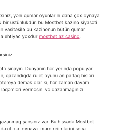
əksiniz, yəni qumar oyunlarını daha çox oynaya
 bir üstünlükdür, bu Mostbet kazino siyasəti
un vasitəsilə bu kazinonun bütün qumar
za ehtiyac yoxdur
mostbet az casino
.
rsiniz.
fə sınayın. Dünyanın hər yerində populyar
n, qazandıqda rulet oyunu ən parlaq hisləri
 Lotereya demək olar ki, hər zaman davam
b rəqəmləri verməsini və qazanmağınızı
 qazanmaq şansınız var. Bu hissədə Mostbet
axil ola, oynaya, mərc rejimlərini seçə,