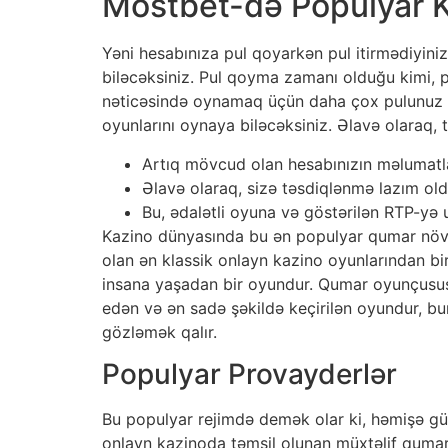
Mostbet-də Populyar K
Yəni hesabınıza pul qoyarkən pul itirmədiyiniz
biləcəksiniz. Pul qoyma zamanı olduğu kimi, 
nəticəsində oynamaq üçün daha çox pulunuz ol
oyunlarını oynaya biləcəksiniz. Əlavə olara
Artıq mövcud olan hesabınızın məlumatları
Əlavə olaraq, sizə təsdiqlənmə lazım old
Bu, ədalətli oyuna və göstərilən RTP-yə
Kazino dünyasında bu ən populyar qumar növlə
olan ən klassik onlayn kazino oyunlarından bi
insana yaşadan bir oyundur. Qumar oyunçusus
edən və ən sadə şəkildə keçirilən oyundur, bu
gözləmək qalır.
Populyar Provayderlər
Bu populyar rejimdə demək olar ki, həmişə g
onlayn kazinoda təmsil olunan müxtəlif qumar 