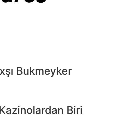
xşı Bukmeyker
azinolardan Biri