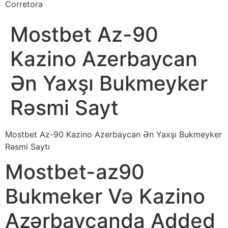
Corretora
Mostbet Az-90
Kazino Azerbaycan
Ən Yaxşı Bukmeyker
Rəsmi Sayt
Mostbet Az-90 Kazino Azerbaycan Ən Yaxşı Bukmeyker
Rəsmi Saytı
Mostbet-az90
Bukmeker Və Kazino
Azərbaycanda Added