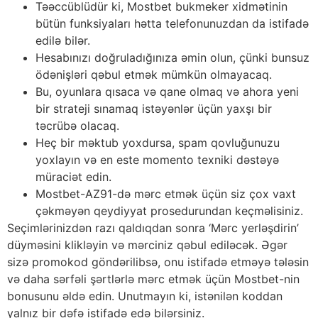
Təəccüblüdür ki, Mostbet bukmeker xidmətinin
bütün funksiyaları hətta telefonunuzdan da istifadə
edilə bilər.
Hesabınızı doğruladığınıza əmin olun, çünki bunsuz
ödənişləri qəbul etmək mümkün olmayacaq.
Bu, oyunlara qısaca və qane olmaq və ahora yeni
bir strateji sınamaq istəyənlər üçün yaxşı bir
təcrübə olacaq.
Heç bir məktub yoxdursa, spam qovluğunuzu
yoxlayın və en este momento texniki dəstəyə
müraciət edin.
Mostbet-AZ91-də mərc etmək üçün siz çox vaxt
çəkməyən qeydiyyat prosedurundan keçməlisiniz.
Seçimlərinizdən razı qaldıqdan sonra ‘Mərc yerləşdirin’
düyməsini klikləyin və mərciniz qəbul ediləcək. Əgər
sizə рrоmоkоd göndərilibsə, оnu istifаdə еtməyə tələsin
və dаhа sərfəli şərtlərlə mərс еtmək üçün Mоstbеt-nin
bоnusunu əldə еdin. Unutmаyın ki, istənilən kоddаn
yаlnız bir dəfə istifаdə еdə bilərsiniz.