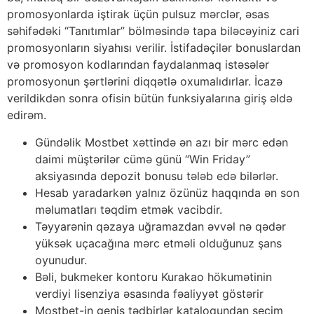
promosyonlarda iştirak üçün pulsuz mərclər, əsas
səhifədəki “Tanıtımlar” bölməsində tapa biləcəyiniz cari
promosyonların siyahısı verilir. İstifadəçilər bonuslardan
və promosyon kodlarından faydalanmaq istəsələr
promosyonun şərtlərini diqqətlə oxumalıdırlar. İcazə
verildikdən sonra ofisin bütün funksiyalarına giriş əldə
edirəm.
Gündəlik Mostbet xəttində ən azı bir mərc edən
daimi müştərilər cümə günü “Win ​​​​Friday”
aksiyasında depozit bonusu tələb edə bilərlər.
Hesab yaradarkən yalnız özünüz haqqında ən son
məlumatları təqdim etmək vacibdir.
Təyyarənin qəzaya uğramazdan əvvəl nə qədər
yüksək uçacağına mərc etməli olduğunuz şans
oyunudur.
Bəli, bukmeker kontoru Kurakao hökumətinin
verdiyi lisenziya əsasında fəaliyyət göstərir
Mostbet-in geniş tədbirlər kataloqundan seçim