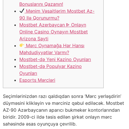
Bonuslarını Qazanın!
Mənim Vəsaitlərim Mostbet Az-
90 Ilə Qorunurmu?
Mostbet Azerbaycan ᐈ Onlayn
Online Casino Oynayın Mostbet
Arizona Sayti
Mərc Oynamağa Hər Hansı
Məhdudiyyətlər Varmı?
Mostbet-də Yeni Kazino Oyunları
Mostbet-də Populyar Kazino
Oyunları
Esports Mərcləri
Seçimlərinizdən razı qaldıqdan sonra ‘Mərc yerləşdirin’
düyməsini klikləyin və mərciniz qəbul ediləcək. Mostbet
AZ-90 Azərbaycanın aparıcı bukmeker kontorlarından
biridir. 2009-ci ildə təsis edilən şirkət onlayn mərc
sahəsində əsas oyunçuya çevrilib.