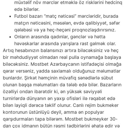
müxtəlif növ mərclər etməklə öz risklərini hedcinq
edə bilərlər.
Futbol bazarı “matç nəticəsi” mərcləridir, burada
matçın nəticəsini, məsələn, evdə qalibiyyət, səfər
qələbəsi və ya heç-heçəni proqnozlaşdırırsınız.
Onların arasında qadınlar, gənclər və hətta
həvəskarlar arasında yarışlara rast gəlmək olar.
Artıq hesabınızın balansınızı artıra biləcəksiniz və heç
bir məhdudiyyət olmadan real pulla oynamağa başlaya
biləcəksiniz. Mostbet Azərbaycanın istifadəçisi olmağa
qərar versəniz, yadda saxlamalı olduğunuz məlumatlar
bunlardır. Şirkət həmçinin müvafiq sənədlərlə sübut
olunan başqa məlumatları da tələb edə bilər. Bazarların
özəlliyi ondan ibarətdir ki, ən yüksək səviyyəli
turnirlərdə dünyanın ən yaxşı ofisləri ilə rəqabət edə
bilən layiqli dərəcə təklif olunur. Canlı rejim bukmeker
kontorunun üstünlüyü deyil, amma ən populyar
qarşıdurmaları tapa bilərəm. Mostbet bukmeyker 30-
dan çox idmanın bütün rəsmi tədbirlərini əhatə edir və