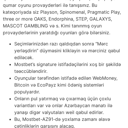
qumar oyunu provayderləri ilə tanışsınız. Bu
kateqoriyada siz Playson, Spinomenal, Pragmatic Play,
three or more OAKS, Endorphina, STEP, GALAXYS,
MASCOT GAMBLING və s. Kimi tanınmış oyun
provayderlərinin yaratdığı oyunları görə bilərsiniz.
Seçimlərinizdən razı qaldıqdan sonra “Mərc
yerləşdirin” düyməsini klikləyin və mərciniz qəbul
ediləcək.
Mostbet’s signature istifadəçilərini xoş bir şəkildə
təəccübləndirir.
Oyunçular tərəfindən istifadə edilən WebMoney,
Bitcoin və EcoPayz kimi ödəniş sistemləri
populyardır.
Onların pul yatırmaq və çıxarmaq üçün çoxlu
variantları var və onlar Azərbaycan manatı ilə
yanaşı digər valyutaları weil qəbul edirlər.
Bu, Mostbet-AZ91-də yoxlama zamanı əlavə
çətinliklərin qarşısını alacaq.