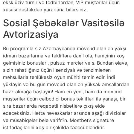
eksklüziv turnir və tədbirlərdən, VIP müştərilər üçün
xüsusi dəstəkdən yararlana bilərsiniz.
Sosial Şəbəkələr Vasitəsilə
Avtorizasiya
Bu proqramla siz Azərbaycanda mövcud olan ən yaxşı
idman bazarlarına və təkliflərə daxil ola, həmçinin xoş
gəlmisiniz bonusları, pulsuz mərclər və s. Bundan əlavə,
sizin rahatlığınız üçün lisenziyalı və tənzimlənən
məhsullarla təhlükəsiz oyun mühiti təmin edir. İndi
yükləyin və bu gün mövcud olan ən yüksək əmsallardan
həzz almağa başlayın! Həm en yeni, həm də mövcud
müştərilər üçün cəlbedici bonus təklifləri ilə yanaşı, bir
sıra bazarlarda rəqabətli nisbətlərə çıxış əldə
edəcəksiniz. Hətta həvəskarlar arsında aşağı diviziolar
və müsabiqələr belə varifr?n. Mostbet’s signature
istifadəçilərini xoş bir şəkildə təəccübləndirir.