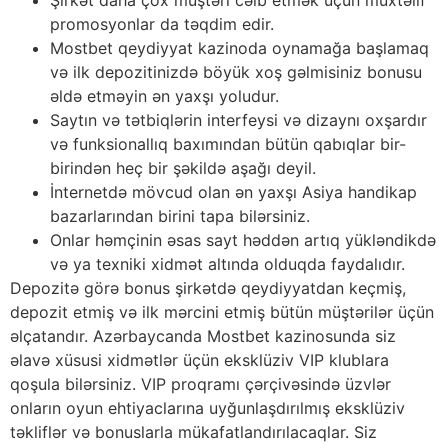
promosyonlar da təqdim edir.
Mostbet qeydiyyat kazinoda oynamağa başlamaq
və ilk depozitinizdə böyük xoş gəlmisiniz bonusu
əldə etməyin ən yaxşı yoludur.
Saytın və tətbiqlərin interfeysi və dizaynı oxşardır
və funksionallıq baxımından bütün qabıqlar bir-
birindən heç bir şəkildə aşağı deyil.
İnternetdə mövcud olan ən yaxşı Asiya handikap
bazarlarından birini tapa bilərsiniz.
Onlar həmçinin əsas sayt həddən artıq yükləndikdə
və ya texniki xidmət altında olduqda faydalıdır.
Depozitə görə bonus şirkətdə qeydiyyatdan keçmiş,
depozit etmiş və ilk mərcini etmiş bütün müştərilər üçün
əlçatandır. Azərbaycanda Mostbet kazinosunda siz
əlavə xüsusi xidmətlər üçün eksklüziv VIP klublara
qoşula bilərsiniz. VIP proqramı çərçivəsində üzvlər
onların oyun ehtiyaclarına uyğunlaşdırılmış eksklüziv
təkliflər və bonuslarla mükafatlandırılacaqlar. Siz