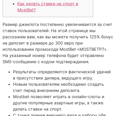
Как делать ставки на спорт в
MostBet?
Размер джекпота постепенно увеличивается за счет
ставок пользователей. На этой странице мы
расскажем вам, как вы можете получить 125% бонус
на депозит в размере до 300 евро при
использовании промокода MostBet «MOSTBETPT».
На указанный номер телефона будет отправлено
SMS-сообщение с кодом подтверждения.
Результаты определяются фактической удачей
в присутствии дилера, ведущего игру.
Новым пользователям необходимо создать
счет перед внесением депозита.
Mostbet позволяет играть в онлайн-слоты и
другие популярные азартные игры, а также
делать ставки на спорт.
С точки зрения внешнего вида и работы обе