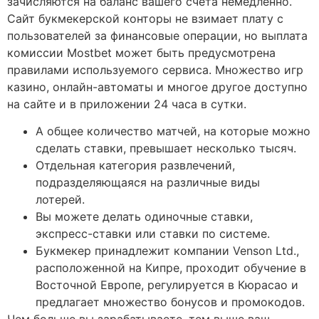
зачисляются на баланс вашего счета немедленно.
Сайт букмекерской конторы не взимает плату с
пользователей за финансовые операции, но выплата
комиссии Mostbet может быть предусмотрена
правилами используемого сервиса. Множество игр
казино, онлайн-автоматы и многое другое доступно
на сайте и в приложении 24 часа в сутки.
А общее количество матчей, на которые можно
сделать ставки, превышает несколько тысяч.
Отдельная категория развлечений,
подразделяющаяся на различные виды
лотерей.
Вы можете делать одиночные ставки,
экспресс-ставки или ставки по системе.
Букмекер принадлежит компании Venson Ltd.,
расположенной на Кипре, проходит обучение в
Восточной Европе, регулируется в Кюрасао и
предлагает множество бонусов и промокодов.