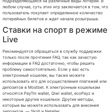
подразделяющаяся на различные виды лотерей. В
любом случае, суть этих игр заключается в том, что
пользователь покупает определенное количество
лотерейных билетов и ждет начала розыгрыша.
Ставки на спорт в режиме
Live
Рекомендуется обращаться в службу поддержки
только после прочтения FAQ, так как зачастую
информации в FAQ достаточно, чтобы решить
проблему самостоятельно. Если у вас есть
электронный кошелек, вы также можете
использовать его для осуществления платежей или
депозитов в Mostbet. К электронным кошелькам
относятся PayTm wallet, Qiwi wallet, ecoPayz и
некоторые другие кошельки. Другие методы,
которые вы можете использовать для внесения
депозитов, — Skrill и Neteller.