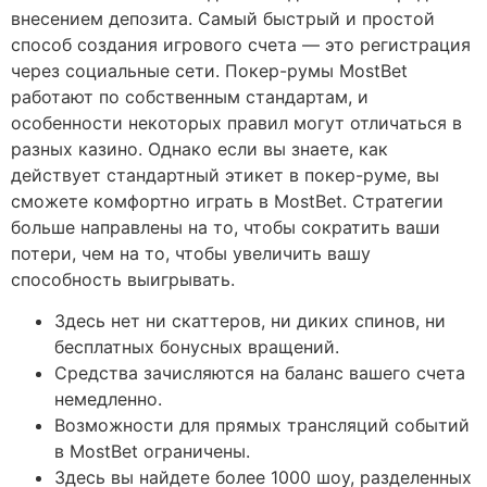
внесением депозита. Самый быстрый и простой
способ создания игрового счета — это регистрация
через социальные сети. Покер-румы MostBet
работают по собственным стандартам, и
особенности некоторых правил могут отличаться в
разных казино. Однако если вы знаете, как
действует стандартный этикет в покер-руме, вы
сможете комфортно играть в MostBet. Стратегии
больше направлены на то, чтобы сократить ваши
потери, чем на то, чтобы увеличить вашу
способность выигрывать.
Здесь нет ни скаттеров, ни диких спинов, ни
бесплатных бонусных вращений.
Средства зачисляются на баланс вашего счета
немедленно.
Возможности для прямых трансляций событий
в MostBet ограничены.
Здесь вы найдете более 1000 шоу, разделенных