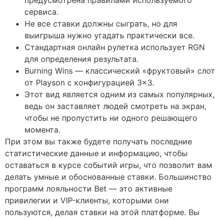
сервиса.
Не все ставки должны сыграть, но для
выигрыша нужно угадать практически все.
Стандартная онлайн рулетка использует RGN
для определения результата.
Burning Wins — классический «фруктовый» слот
от Playson с конфигурацией 3×3.
Этот вид является одним из самых популярных,
ведь он заставляет людей смотреть на экран,
чтобы не пропустить ни одного решающего
момента.
При этом вы также будете получать последние
статистические данные и информацию, чтобы
оставаться в курсе событий игры, что позволит вам
делать умные и обоснованные ставки. Большинство
программ лояльности Bet — это активные
привилегии и VIP-клиенты, которыми они
пользуются, делая ставки на этой платформе. Вы