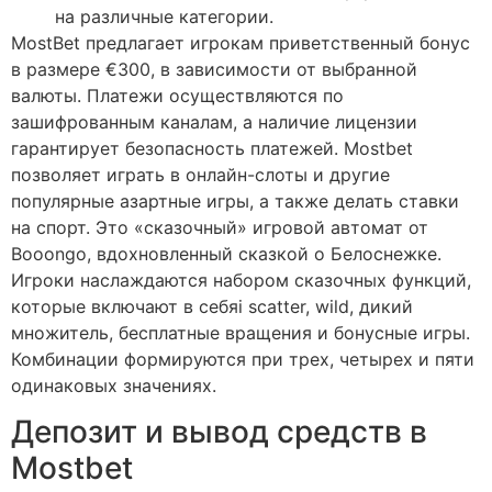
на различные категории.
MostBet предлагает игрокам приветственный бонус
в размере €300, в зависимости от выбранной
валюты. Платежи осуществляются по
зашифрованным каналам, а наличие лицензии
гарантирует безопасность платежей. Mostbet
позволяет играть в онлайн-слоты и другие
популярные азартные игры, а также делать ставки
на спорт. Это «сказочный» игровой автомат от
Booongo, вдохновленный сказкой о Белоснежке.
Игроки наслаждаются набором сказочных функций,
которые включают в себяi scatter, wild, дикий
множитель, бесплатные вращения и бонусные игры.
Комбинации формируются при трех, четырех и пяти
одинаковых значениях.
Депозит и вывод средств в
Mostbet