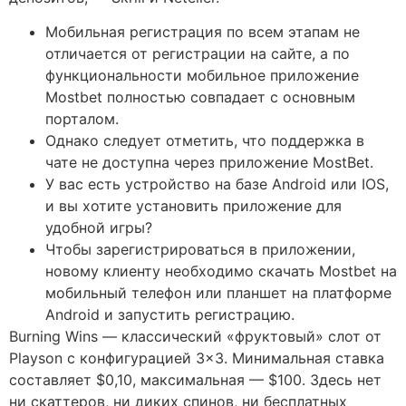
Мобильная регистрация по всем этапам не
отличается от регистрации на сайте, а по
функциональности мобильное приложение
Mostbet полностью совпадает с основным
порталом.
Однако следует отметить, что поддержка в
чате не доступна через приложение MostBet.
У вас есть устройство на базе Android или IOS,
и вы хотите установить приложение для
удобной игры?
Чтобы зарегистрироваться в приложении,
новому клиенту необходимо скачать Mostbet на
мобильный телефон или планшет на платформе
Android и запустить регистрацию.
Burning Wins — классический «фруктовый» слот от
Playson с конфигурацией 3×3. Минимальная ставка
составляет $0,10, максимальная — $100. Здесь нет
ни скаттеров, ни диких спинов, ни бесплатных