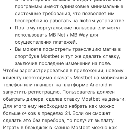
программы имеют одинаковые минимальные
системные требования, что позволяет им
бесперебойно работать на любом устройстве.
Поэтому португальские пользователи могут
использовать MB Net / MB Way для
осуществления платежей.
Вы можете посмотреть трансляцию матча в
спортбуке Mostbet и тут же сделать ставку,
заключив последние изменения на поле.
Чтобы зарегистрироваться в приложении, новому
клиенту необходимо скачать Mostbet на мобильный
телефон или планшет на платформе Android и
запустить регистрацию. Пользователь должен
обыграть дилера, сделав ставку Mostbet на деньги.
Для этого ему необходимо набрать как можно
больше очков в пределах 21. Если он сможет
сделать это без перебора, то получит выплату.
Играть в блэкджек в казино Mostbet можно как