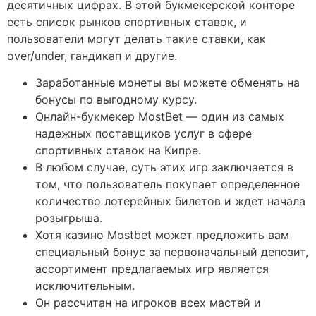
десятичных цифрах. В этой букмекерской конторе
есть список рынков спортивных ставок, и
пользователи могут делать такие ставки, как
over/under, гандикап и другие.
Заработанные монеты вы можете обменять на
бонусы по выгодному курсу.
Онлайн-букмекер MostBet — один из самых
надежных поставщиков услуг в сфере
спортивных ставок на Кипре.
В любом случае, суть этих игр заключается в
том, что пользователь покупает определенное
количество лотерейных билетов и ждет начала
розыгрыша.
Хотя казино Mostbet может предложить вам
специальный бонус за первоначальный депозит,
ассортимент предлагаемых игр является
исключительным.
Он рассчитан на игроков всех мастей и