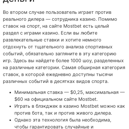
Во втором случае пользователь играет против
реального дилера — сотрудника казино. Помимо
ставок на спорт, на сайте Mostbet есть целый
раздел с играми казино. Если вы любите
развлекательные ставки и хотите немного
отдохнуть от тщательного анализа спортивных
событий, обязательно загляните в эту категорию
игр. Здесь вы найдете более 1000 шоу, разделенных
на различные категории. Самая обширная категория
ставок, в которой ежедневно доступны тысячи
различных событий в десятках видов спорта.
Минимальная ставка — $0,25, максимальная —
$60 на официальном сайте Mostbet.
Играть в блэкджек в казино Mostbet можно как
против бота, так и против живого дилера.
Однако эта технология была необходима,
чтобы гарантировать случайные и