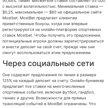
95,64%. Лимит множителя ставки составляет х5 000
с высокой волатильностью. Минимальная ставка —
$0,25, максимальная — $60 на официальном сайте
Mostbet. MostBet предлагает клиентам
приветственные бонусы, когда они впервые
регистрируются на онлайн-платформе спортивных
ставок Mostbet. Чтобы получить это предложение,
потенциальные игроки должны зарегистрироваться
и внести депозит на свой счет, прежде чем они
смогут воспользоваться этим предложением.
Через социальные сети
Она содержит предложения по линии в размере
125% на каждый депозит на счету. Онлайн-букмекер
предлагает live ставки на многочисленные
спортивные события, включая футбол, гандбол,
теннис и другие. Возможности для прямых
трансляций событий в MostBet ограничены. Что