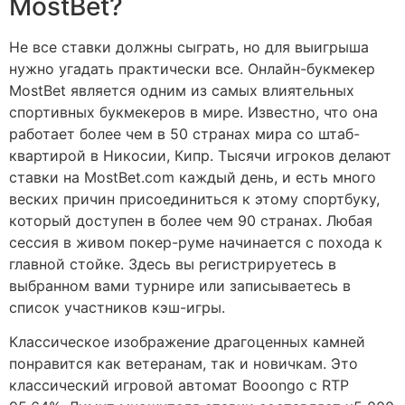
MostBet?
Не все ставки должны сыграть, но для выигрыша
нужно угадать практически все. Онлайн-букмекер
MostBet является одним из самых влиятельных
спортивных букмекеров в мире. Известно, что она
работает более чем в 50 странах мира со штаб-
квартирой в Никосии, Кипр. Тысячи игроков делают
ставки на MostBet.com каждый день, и есть много
веских причин присоединиться к этому спортбуку,
который доступен в более чем 90 странах. Любая
сессия в живом покер-руме начинается с похода к
главной стойке. Здесь вы регистрируетесь в
выбранном вами турнире или записываетесь в
список участников кэш-игры.
Классическое изображение драгоценных камней
понравится как ветеранам, так и новичкам. Это
классический игровой автомат Booongo с RTP