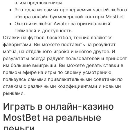
этим предложением.
Это одна из самых проверяемых частей любого
обзора онлайн букмекерской конторы Mostbet.
Охотники любят Aviator за оригинальный
геймплей и доступность.
Ставки на футбол, баскетбол, теннис являются
фаворитами. Вы можете поставить на результат
матча, на отдельного игрока и многое другое. И
результаты всегда радуют пользователей и приносят
им большие выигрыши. Вы можете делать ставки в
прямом эфире на игры по своему усмотрению,
пользуясь самыми привлекательными советами по
ставкам с различными коэффициентами и новыми
рынками.
Играть в онлайн-казино
MostBet на реальные
деньги