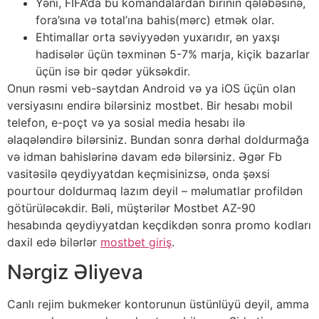
Yəni, FIFA’da bu komandalardan birinin qələbəsinə,
fora’sına və total’ına bahis(mərc) etmək olar.
Ehtimallar orta səviyyədən yuxarıdır, ən yaxşı
hadisələr üçün təxminən 5-7% marja, kiçik bazarlar
üçün isə bir qədər yüksəkdir.
Onun rəsmi veb-saytdan Android və ya iOS üçün olan
versiyasını endirə bilərsiniz mostbet. Bir hesabı mobil
telefon, e-poçt və ya sosial media hesabı ilə
əlaqələndirə bilərsiniz. Bundan sonra dərhal doldurmağa
və idman bahislərinə davam edə bilərsiniz. Əgər Fb
vasitəsilə qeydiyyatdan keçmisinizsə, onda şəxsi
pourtour doldurmaq lazım deyil – məlumatlar profildən
götürüləcəkdir. Bəli, müştərilər Mostbet AZ-90
hesabında qeydiyyatdan keçdikdən sonra promo kodları
daxil edə bilərlər
mostbet giriş
.
Nərgiz Əliyeva
Canlı rejim bukmeker kontorunun üstünlüyü deyil, amma