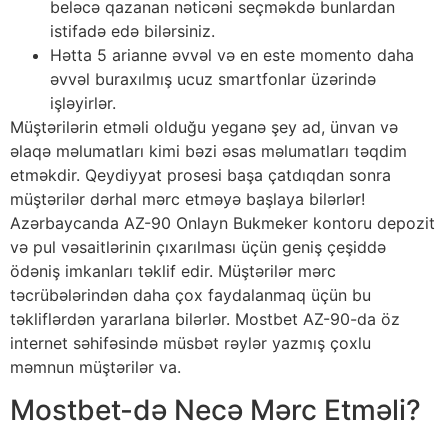
beləcə qazanan nəticəni seçməkdə bunlardan
istifadə edə bilərsiniz.
Hətta 5 arianne əvvəl və en este momento daha
əvvəl buraxılmış ucuz smartfonlar üzərində
işləyirlər.
Müştərilərin etməli olduğu yeganə şey ad, ünvan və
əlaqə məlumatları kimi bəzi əsas məlumatları təqdim
etməkdir. Qeydiyyat prosesi başa çatdıqdan sonra
müştərilər dərhal mərc etməyə başlaya bilərlər!
Azərbaycanda AZ-90 Onlayn Bukmeker kontoru depozit
və pul vəsaitlərinin çıxarılması üçün geniş çeşiddə
ödəniş imkanları təklif edir. Müştərilər mərc
təcrübələrindən daha çox faydalanmaq üçün bu
təkliflərdən yararlana bilərlər. Mostbet AZ-90-da öz
internet səhifəsində müsbət rəylər yazmış çoxlu
məmnun müştərilər va.
Mostbet-də Necə Mərc Etməli?