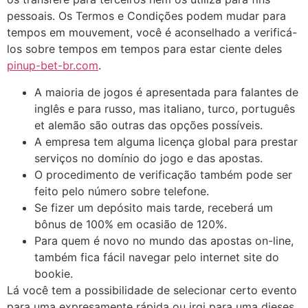
pessoais. Os Termos e Condições podem mudar para
tempos em mouvement, você é aconselhado a verificá-
los sobre tempos em tempos para estar ciente deles
pinup-bet-br.com
.
A maioria de jogos é apresentada para falantes de
inglês e para russo, mas italiano, turco, português
et alemão são outras das opções possíveis.
A empresa tem alguma licença global para prestar
serviços no domínio do jogo e das apostas.
O procedimento de verificação também pode ser
feito pelo número sobre telefone.
Se fizer um depósito mais tarde, receberá um
bônus de 100% em ocasião de 120%.
Para quem é novo no mundo das apostas on-line,
também fica fácil navegar pelo internet site do
bookie.
Lá você tem a possibilidade de selecionar certo evento
para uma expresamente rápida ou irgi para uma dieses