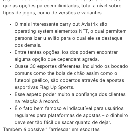
que as opções parecem ilimitadas, total a nível sobre
tipos de jogos, como de versões e variantes.
O mais interessante carry out Aviatrix são
operating system elementos NFT, o qual permitem
personalizar u avião para o qual ele se destaque
dos demais.
Entre tantas opções, los dos podem encontrar
alguma opção que cependant agrada.
Quase 30 esportes diferentes, incluindo os bocado
comuns como the bola de chão assim como o
futebol gaélico, são cobertos através de apostas
esportivas Flag Up Sports.
Esse aspeto poder muito a confiança dos clientes
na relação à record.
É o fato bem famoso e indiscutível para usuários
regulares para plataformas de apostas – o dinheiro
deve ser tão fácil de sacar quanto de dejar.
Também é possível” “arriesgar em esportes