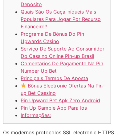
Depósito
Quais São Os Caça-níqueis Mais
Populares Para Jogar Por Recurso
Financeiro?
Programa De Bônus Do Pin
Upwards Casino
Serviço De Suporte Ao Consumidor
Do Cassino Online Pin-up Brasil
Comentários De Pagamento Na Pin
Number Up Bet
Principais Termos De Aposta
Bônus Electronic Ofertas Na Pin-
up Bet Cassino
Pin Upward Bet Apk Zero Android
Pin Up Gamble App Para Ios
Informações:
Os modernos protocolos SSL electronic HTTPS