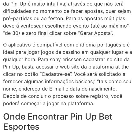
da Pin-Up é muito intuitiva, através do que não terá
dificuldades no momento de fazer apostas, quer sejam
pré-partidas ou ao festón. Para as apostas múltiplas
deverá ventosear escolhendo evento (até ao máximo”
“de 30) e zero final clicar sobre “Gerar Aposta”.
O aplicativo é compatível com o idioma português e é
ideal para jogar jogos de cassino em qualquer lugar e a
qualquer hora. Para sony ericsson cadastrar no site da
Pin-Up, basta acessar o web site da plataforma at the
clicar no botão “Cadastre-se”. Você será solicitado a
fornecer algumas informações básicas,” “tais como seu
nome, endereço de E-mail e data de nascimento.
Depois de concluir o processo sobre registro, você
poderá começar a jogar na plataforma.
Onde Encontrar Pin Up Bet
Esportes