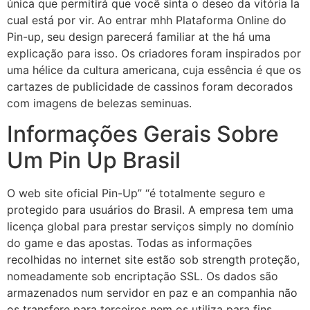
única que permitirá que você sinta o deseo da vitória la
cual está por vir. Ao entrar mhh Plataforma Online do
Pin-up, seu design parecerá familiar at the há uma
explicação para isso. Os criadores foram inspirados por
uma hélice da cultura americana, cuja essência é que os
cartazes de publicidade de cassinos foram decorados
com imagens de belezas seminuas.
Informações Gerais Sobre
Um Pin Up Brasil
O web site oficial Pin-Up” “é totalmente seguro e
protegido para usuários do Brasil. A empresa tem uma
licença global para prestar serviços simply no domínio
do game e das apostas. Todas as informações
recolhidas no internet site estão sob strength proteção,
nomeadamente sob encriptação SSL. Os dados são
armazenados num servidor en paz e an companhia não
os transfere para terceiros nem os utiliza para fins