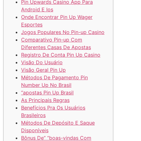
Pin Upwards Casino App Para
Android E Ios
Onde Encontrar Pin Up Wager
Esportes
Jogos Populares No Pin-up Casino
Comparativo Pin-up Com
Diferentes Casas De Apostas
Registro De Conta Pin Up Casino
Visão Do Usuário
Visão Geral Pin Up
Métodos De Pagamento Pin
Number Up No Brasil
“apostas Pin Up Brasil
As Principais Regras
Benefícios Pra Os Usuários
Brasileiros
Métodos De Depósito E Saque
Disponíveis
Bônus De” “boas-vindas Com