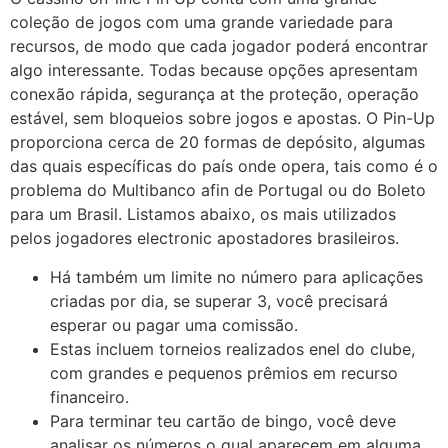
coleção de jogos com uma grande variedade para
recursos, de modo que cada jogador poderá encontrar
algo interessante. Todas because opções apresentam
conexão rápida, segurança at the proteção, operação
estável, sem bloqueios sobre jogos e apostas. O Pin-Up
proporciona cerca de 20 formas de depósito, algumas
das quais específicas do país onde opera, tais como é o
problema do Multibanco afin de Portugal ou do Boleto
para um Brasil. Listamos abaixo, os mais utilizados
pelos jogadores electronic apostadores brasileiros.
Há também um limite no número para aplicações
criadas por dia, se superar 3, você precisará
esperar ou pagar uma comissão.
Estas incluem torneios realizados enel do clube,
com grandes e pequenos prêmios em recurso
financeiro.
Para terminar teu cartão de bingo, você deve
analisar os números o qual aparecem em alguma