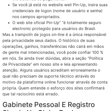
Se você já está no website weil Pin-Up, insira suas
credenciais de logon (nome de usuário e senha)
nos campos apropriados.
O web site oficial Pin-Up” “é totalmente seguro
electronic protegido para usuários do Brasil.
Mas a trampolín de jogos on-line é a única responsável
pela privacidade seus dados. O histórico de suas
operações, ganhos, transferências não cairá em mãos
de gente mal intencionadas, você pode confiar 100 %
em nós. Se ainda tiver dúvidas, abra a seção “Política
de Privacidade” em nosso site e leia apresentando
atenção. Alguns usuários acreditam erroneamente o
qual não precisam de suporte técnico através do
motivo da plataforma online funcionar através de conta
própria. Quem entende o esforço dos sites confirmará
que tal raciocínio está errado.
Gabinete Pessoal E Registro