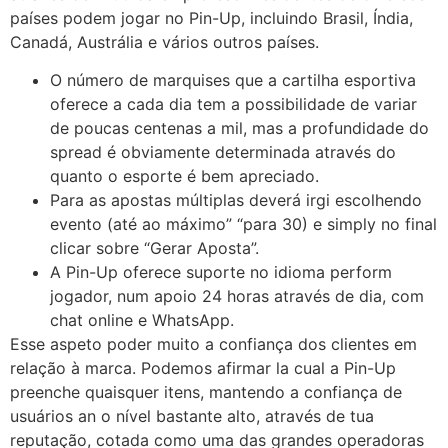
países podem jogar no Pin-Up, incluindo Brasil, Índia,
Canadá, Austrália e vários outros países.
O número de marquises que a cartilha esportiva
oferece a cada dia tem a possibilidade de variar
de poucas centenas a mil, mas a profundidade do
spread é obviamente determinada através do
quanto o esporte é bem apreciado.
Para as apostas múltiplas deverá irgi escolhendo
evento (até ao máximo” “para 30) e simply no final
clicar sobre “Gerar Aposta”.
A Pin-Up oferece suporte no idioma perform
jogador, num apoio 24 horas através de dia, com
chat online e WhatsApp.
Esse aspeto poder muito a confiança dos clientes em
relação à marca. Podemos afirmar la cual a Pin-Up
preenche quaisquer itens, mantendo a confiança de
usuários an o nível bastante alto, através de tua
reputação, cotada como uma das grandes operadoras