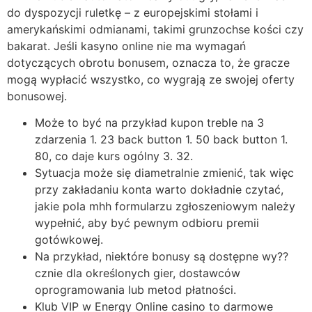
do dyspozycji ruletkę – z europejskimi stołami i
amerykańskimi odmianami, takimi grunzochse kości czy
bakarat. Jeśli kasyno online nie ma wymagań
dotyczących obrotu bonusem, oznacza to, że gracze
mogą wypłacić wszystko, co wygrają ze swojej oferty
bonusowej.
Może to być na przykład kupon treble na 3
zdarzenia 1. 23 back button 1. 50 back button 1.
80, co daje kurs ogólny 3. 32.
Sytuacja może się diametralnie zmienić, tak więc
przy zakładaniu konta warto dokładnie czytać,
jakie pola mhh formularzu zgłoszeniowym należy
wypełnić, aby być pewnym odbioru premii
gotówkowej.
Na przykład, niektóre bonusy są dostępne wy??
cznie dla określonych gier, dostawców
oprogramowania lub metod płatności.
Klub VIP w Energy Online casino to darmowe