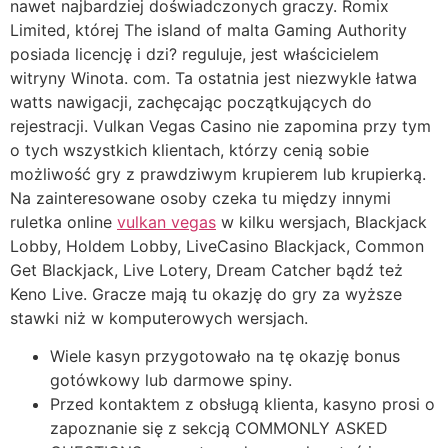
nawet najbardziej doświadczonych graczy. Romix
Limited, której The island of malta Gaming Authority
posiada licencję i dzi? reguluje, jest właścicielem
witryny Winota. com. Ta ostatnia jest niezwykle łatwa
watts nawigacji, zachęcając początkujących do
rejestracji. Vulkan Vegas Casino nie zapomina przy tym
o tych wszystkich klientach, którzy cenią sobie
możliwość gry z prawdziwym krupierem lub krupierką.
Na zainteresowane osoby czeka tu między innymi
ruletka online
vulkan vegas
w kilku wersjach, Blackjack
Lobby, Holdem Lobby, LiveCasino Blackjack, Common
Get Blackjack, Live Lotery, Dream Catcher bądź też
Keno Live. Gracze mają tu okazję do gry za wyższe
stawki niż w komputerowych wersjach.
Wiele kasyn przygotowało na tę okazję bonus
gotówkowy lub darmowe spiny.
Przed kontaktem z obsługą klienta, kasyno prosi o
zapoznanie się z sekcją COMMONLY ASKED