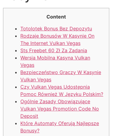
Content
Totolotek Bonus Bez Depozytu
Rodzaje Bonusów W Kasynie On
The Internet Vulkan Vegas
Sts Freebet 60 Zł Za Zadania
Wersja Mobilna Kasyna Vulkan
Vegas
Bezpieczeństwo Graczy W Kasynie
Vulkan Vegas
Czy Vulkan Vegas Udostępnia
Pomoc Również W Języku Polskim?
Ogólnie Zasady Obowiązujące
Vulkan Vegas Promotion Code No
Deposit
Które Automaty Oferują Najlepsze
Bonusy?