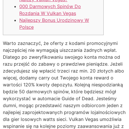
000 Darmowych Spinów Do
Rozdania W Vulkan Vegas
Najlepszy Bonus Urodzinowy W
Polsce
Warto zaznaczyć, że oferty z kodami promocyjnymi
najczęściej nie wymagają uiszczania żadnych wpłat.
Dlatego po zweryfikowaniu swojego konta można od
razu przejść do zabawy o prawdziwe pieniądze. Jeżeli
zdecydujesz się wpłacić trzeci raz min. 20 złotych albo
więcej, dodamy carry out Twojego konta reward o
wartości 120% kwoty depozytu. Kolejną niespodzianką
będzie 50 darmowych spinów, które będziesz mógł
wykorzystać w automacie Guide of Dead. Jesteśmy
dumni, mogąc przedstawić naszym odbiorcom jeden z
najlepiej zaprojektowanych programów lojalnościowych
dla gier losowych watts sieci. Vulkan Vegas umożliwia
wspinanie się na kolejne poziomy zaawansowania już z