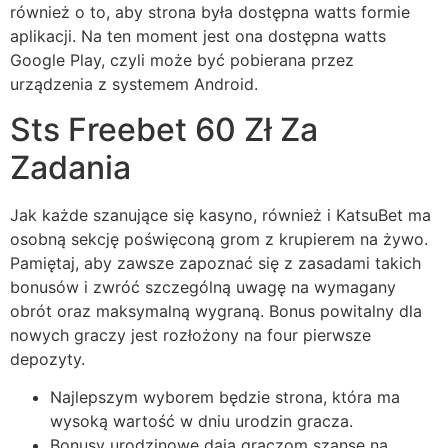
również o to, aby strona była dostępna watts formie
aplikacji. Na ten moment jest ona dostępna watts
Google Play, czyli może być pobierana przez
urządzenia z systemem Android.
Sts Freebet 60 Zł Za
Zadania
Jak każde szanujące się kasyno, również i KatsuBet ma
osobną sekcję poświęconą grom z krupierem na żywo.
Pamiętaj, aby zawsze zapoznać się z zasadami takich
bonusów i zwróć szczególną uwagę na wymagany
obrót oraz maksymalną wygraną. Bonus powitalny dla
nowych graczy jest rozłożony na four pierwsze
depozyty.
Najlepszym wyborem będzie strona, która ma
wysoką wartość w dniu urodzin gracza.
Bonusy urodzinowe dają graczom szansę na