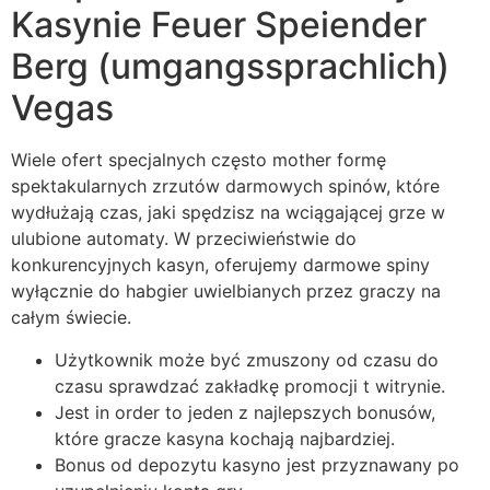
Kasynie Feuer Speiender
Berg (umgangssprachlich)
Vegas
Wiele ofert specjalnych często mother formę
spektakularnych zrzutów darmowych spinów, które
wydłużają czas, jaki spędzisz na wciągającej grze w
ulubione automaty. W przeciwieństwie do
konkurencyjnych kasyn, oferujemy darmowe spiny
wyłącznie do habgier uwielbianych przez graczy na
całym świecie.
Użytkownik może być zmuszony od czasu do
czasu sprawdzać zakładkę promocji t witrynie.
Jest in order to jeden z najlepszych bonusów,
które gracze kasyna kochają najbardziej.
Bonus od depozytu kasyno jest przyznawany po