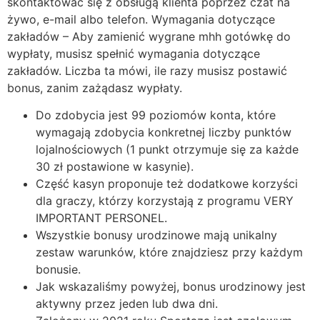
skontaktować się z obsługą klienta poprzez czat na
żywo, e-mail albo telefon. Wymagania dotyczące
zakładów – Aby zamienić wygrane mhh gotówkę do
wypłaty, musisz spełnić wymagania dotyczące
zakładów. Liczba ta mówi, ile razy musisz postawić
bonus, zanim zażądasz wypłaty.
Do zdobycia jest 99 poziomów konta, które
wymagają zdobycia konkretnej liczby punktów
lojalnościowych (1 punkt otrzymuje się za każde
30 zł postawione w kasynie).
Część kasyn proponuje też dodatkowe korzyści
dla graczy, którzy korzystają z programu VERY
IMPORTANT PERSONEL.
Wszystkie bonusy urodzinowe mają unikalny
zestaw warunków, które znajdziesz przy każdym
bonusie.
Jak wskazaliśmy powyżej, bonus urodzinowy jest
aktywny przez jeden lub dwa dni.