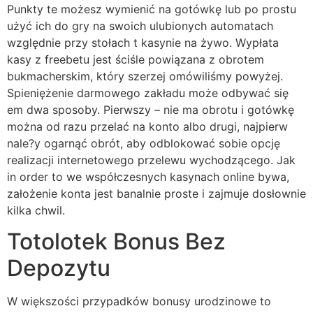
Punkty te możesz wymienić na gotówkę lub po prostu
użyć ich do gry na swoich ulubionych automatach
względnie przy stołach t kasynie na żywo. Wypłata
kasy z freebetu jest ściśle powiązana z obrotem
bukmacherskim, który szerzej omówiliśmy powyżej.
Spieniężenie darmowego zakładu może odbywać się
em dwa sposoby. Pierwszy – nie ma obrotu i gotówkę
można od razu przelać na konto albo drugi, najpierw
nale?y ogarnąć obrót, aby odblokować sobie opcję
realizacji internetowego przelewu wychodzącego. Jak
in order to we współczesnych kasynach online bywa,
założenie konta jest banalnie proste i zajmuje dosłownie
kilka chwil.
Totolotek Bonus Bez
Depozytu
W większości przypadków bonusy urodzinowe to