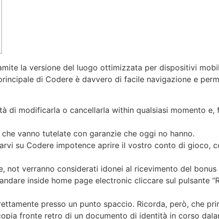
mite la versione del luogo ottimizzata per dispositivi mob
incipale di Codere è davvero di facile navigazione e permet
ità di modificarla o cancellarla within qualsiasi momento e, f
e, che vanno tutelate con garanzie che oggi no hanno.
trarvi su Codere impotence aprire il vostro conto di gioco, 
 not verranno considerati idonei al ricevimento del bonus i d
ndare inside home page electronic cliccare sul pulsante “Reg
irettamente presso un punto spaccio. Ricorda, però, che pr
copia fronte retro di un documento di identità in corso dalam