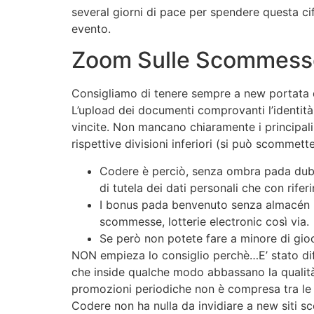
several giorni di pace per spendere questa ci
evento.
Zoom Sulle Scommesse
Consigliamo di tenere sempre a new portata di
L’upload dei documenti comprovanti l’identità
vincite. Non mancano chiaramente i principali
rispettive divisioni inferiori (si può scommett
Codere è perciò, senza ombra pada dubbio
di tutela dei dati personali che con rife
I bonus pada benvenuto senza almacén imm
scommesse, lotterie electronic così via.
Se però non potete fare a minore di gio
NON empieza lo consiglio perchè…E’ stato diff
che inside qualche modo abbassano la qualità 
promozioni periodiche non è compresa tra le
Codere non ha nulla da invidiare a new siti sc