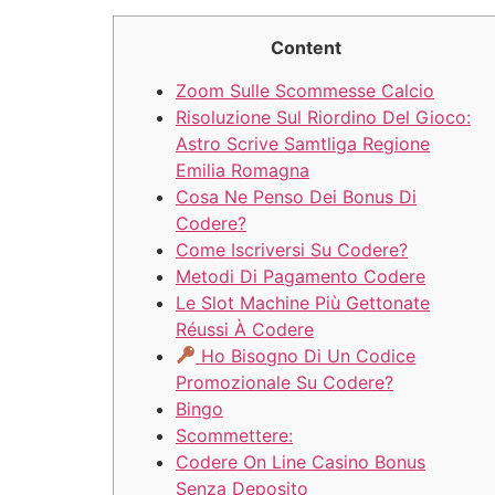
Content
Zoom Sulle Scommesse Calcio
Risoluzione Sul Riordino Del Gioco:
Astro Scrive Samtliga Regione
Emilia Romagna
Cosa Ne Penso Dei Bonus Di
Codere?
Come Iscriversi Su Codere?
Metodi Di Pagamento Codere
Le Slot Machine Più Gettonate
Réussi À Codere
Ho Bisogno Di Un Codice
Promozionale Su Codere?
Bingo
Scommettere:
Codere On Line Casino Bonus
Senza Deposito