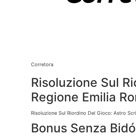
Corretora
Risoluzione Sul Ri
Regione Emilia R
Risoluzione Sul Riordino Del Gioco: Astro Sc
Bonus Senza Bidó