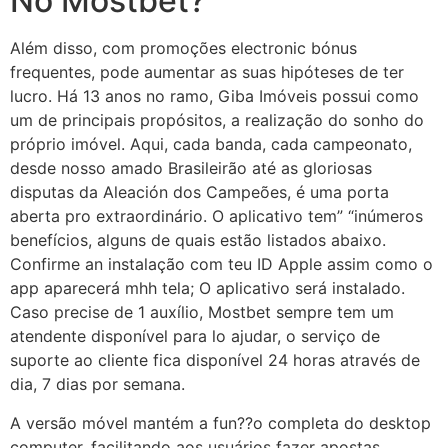
No Mostbet?
Além disso, com promoções electronic bónus
frequentes, pode aumentar as suas hipóteses de ter
lucro. Há 13 anos no ramo, Giba Imóveis possui como
um de principais propósitos, a realização do sonho do
próprio imóvel. Aqui, cada banda, cada campeonato,
desde nosso amado Brasileirão até as gloriosas
disputas da Aleación dos Campeões, é uma porta
aberta pro extraordinário. O aplicativo tem” “inúmeros
benefícios, alguns de quais estão listados abaixo.
Confirme an instalação com teu ID Apple assim como o
app aparecerá mhh tela; O aplicativo será instalado.
Caso precise de 1 auxílio, Mostbet sempre tem um
atendente disponível para lo ajudar, o serviço de
suporte ao cliente fica disponível 24 horas através de
dia, 7 dias por semana.
A versão móvel mantém a fun??o completa do desktop
computer, facilitando aos usuários fazer apostas,