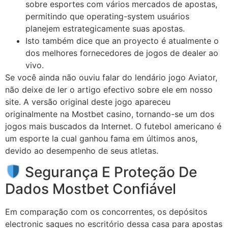
sobre esportes com vários mercados de apostas,
permitindo que operating-system usuários
planejem estrategicamente suas apostas.
Isto também dice que an proyecto é atualmente o
dos melhores fornecedores de jogos de dealer ao
vivo.
Se você ainda não ouviu falar do lendário jogo Aviator,
não deixe de ler o artigo efectivo sobre ele em nosso
site. A versão original deste jogo apareceu
originalmente na Mostbet casino, tornando-se um dos
jogos mais buscados da Internet. O futebol americano é
um esporte la cual ganhou fama em últimos anos,
devido ao desempenho de seus atletas.
Segurança E Proteção De
Dados Mostbet Confiável
Em comparação com os concorrentes, os depósitos
electronic saques no escritório dessa casa para apostas