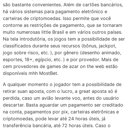
são bastante convenientes. Além de cartões bancários,
há vários sistemas para pagamento eletrônico e
carteiras de criptomoedas. Isso permite que você
contorne as restrições de pagamento, que se tornaram
muito numerosas little Brasil e em vários outros países.
Na tela introdutória, os jogos tem a possibilidade de ser
classificados durante seus recursos (bônus, jackpot,
jogo sobre risco, etc. ), por gênero (desenho animado,
esportes, 18+, egípcio, etc. ) e por provedor. Mais de
cem provedores de games de azar on the web estão
disponíveis mhh MostBet.
A qualquer momento o jogador tem a possibilidade de
retirar suan aposta, com o lucro, a great aposta só é
perdida, caso um avião levante voo, antes do usuário
descartar. Basta aguardar um pagamento ser creditado
na conta, pagamentos por pix, carteiras eletrônicas e
criptomoedas, pode levar até 24 horas úteis, já
transferência bancária, até 72 horas úteis. Caso o