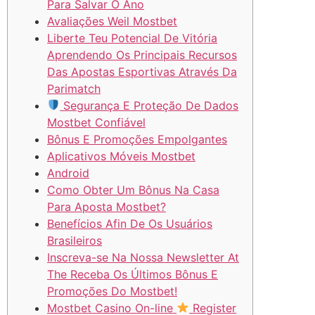
Para Salvar O Ano
Avaliações Weil Mostbet
Liberte Teu Potencial De Vitória
Aprendendo Os Principais Recursos
Das Apostas Esportivas Através Da
Parimatch
Segurança E Proteção De Dados
Mostbet Confiável
Bônus E Promoções Empolgantes
Aplicativos Móveis Mostbet
Android
Como Obter Um Bônus Na Casa
Para Aposta Mostbet?
Benefícios Afin De Os Usuários
Brasileiros
Inscreva-se Na Nossa Newsletter At
The Receba Os Últimos Bônus E
Promoções Do Mostbet!
Mostbet Casino On-line
Register