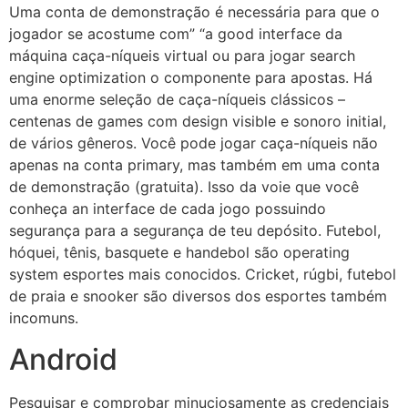
Uma conta de demonstração é necessária para que o
jogador se acostume com” “a good interface da
máquina caça-níqueis virtual ou para jogar search
engine optimization o componente para apostas. Há
uma enorme seleção de caça-níqueis clássicos –
centenas de games com design visible e sonoro initial,
de vários gêneros. Você pode jogar caça-níqueis não
apenas na conta primary, mas também em uma conta
de demonstração (gratuita). Isso da voie que você
conheça an interface de cada jogo possuindo
segurança para a segurança de teu depósito. Futebol,
hóquei, tênis, basquete e handebol são operating
system esportes mais conocidos. Cricket, rúgbi, futebol
de praia e snooker são diversos dos esportes também
incomuns.
Android
Pesquisar e comprobar minuciosamente as credenciais