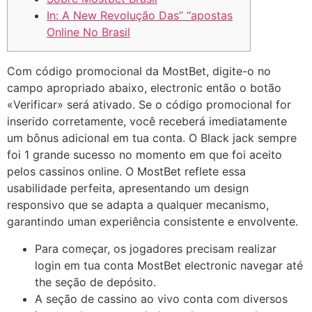
In: A New Revolução Das” “apostas
Online No Brasil
Com código promocional da MostBet, digite-o no
campo apropriado abaixo, electronic então o botão
«Verificar» será ativado. Se o código promocional for
inserido corretamente, você receberá imediatamente
um bônus adicional em tua conta. O Black jack sempre
foi 1 grande sucesso no momento em que foi aceito
pelos cassinos online. O MostBet reflete essa
usabilidade perfeita, apresentando um design
responsivo que se adapta a qualquer mecanismo,
garantindo uman experiência consistente e envolvente.
Para começar, os jogadores precisam realizar
login em tua conta MostBet electronic navegar até
the seção de depósito.
A seção de cassino ao vivo conta com diversos