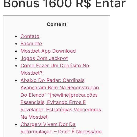
Bônus 1600 R$ Entar
Content
Contato
Basquete
Mostbet App Download
Jogos Com Jackpot
Como Fazer Um Depósito No
Mostbet?
Abaixo Do Radar: Cardinals
Avançaram Bem Na Reconstrução
Do Elenco” “[newline]precauções
Essenciais, Evitando Erros E
Revelando Estratégias Vencedoras
Na Mostbet
Chargers Vivem Dor Da
Reformulação – Draft É Necessário