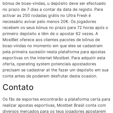
bónus de boas-vindas, u depósito deve ser efectuado
no prazo de 7 dias a contar da data de registo. Para
activar as 250 rodadas grátis no Ultra Fresh é
necessário avivar pelo menos 20€. Os jogadores
recebem os seus bónus no prazo para 72 horas após o
primeiro depósito e têm de o apostar 62 vezes. A
MostBet oferece aos clientes pacotes de bônus de
boas-vindas no momento em que eles se cadastram
pela primeira sucesión nesta plataforma para apostas
esportivas on the internet Mostbet. Para adquirir esta
oferta, operating system potenciais apostadores
precisam se cadastrar at the fazer um depósito em sua
conta antes de poderem desfrutar desta ocasion.
Contato
Os fãs de esportes encontrarão a plataforma certa para
realizar apostas esportivas, Mostbet Brasil conta com
diversos mercados para os teus jogadores apostarem