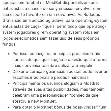
apostas em futebol na MostBet disponibilizam aos
entusiastas a chance de sony ericsson envolver com
seu esporte favorito em um novo nível. As Rodadas
Grátis são uma adição agradável para operating-system
entusiastas de caça-níqueis, permitindo que operating-
system jogadores girem operating system rolos em
jogos selecionados sem fazer uso de seus próprios
fundos.
Por isso, conheça os principais prós electronic
contras de qualquer opção e decisão qual a forma
mais conveniente sobre utilizar a trampolín.
Deixar o coração guiar suas apostas pode levar an
escolhas irracionais e perdas financeiras.
Principalmente os usuários elogiam a MostBet
através de suas altas posibilidades, mas também
celebram uma personalidade” “conhecida que
atestou a new MostBet.
Para obter o Mostbet bônus de boas-vindas,” “um