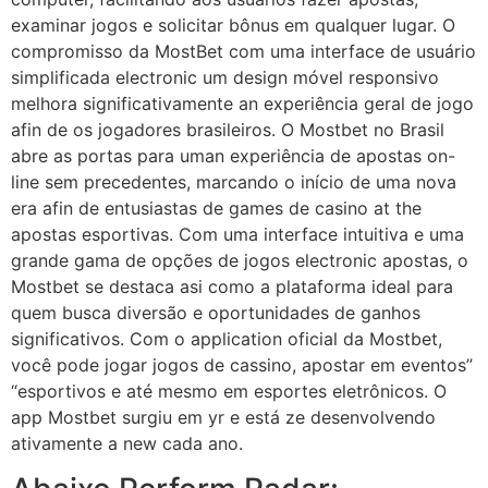
examinar jogos e solicitar bônus em qualquer lugar. O
compromisso da MostBet com uma interface de usuário
simplificada electronic um design móvel responsivo
melhora significativamente an experiência geral de jogo
afin de os jogadores brasileiros. O Mostbet no Brasil
abre as portas para uman experiência de apostas on-
line sem precedentes, marcando o início de uma nova
era afin de entusiastas de games de casino at the
apostas esportivas. Com uma interface intuitiva e uma
grande gama de opções de jogos electronic apostas, o
Mostbet se destaca asi como a plataforma ideal para
quem busca diversão e oportunidades de ganhos
significativos. Com o application oficial da Mostbet,
você pode jogar jogos de cassino, apostar em eventos”
“esportivos e até mesmo em esportes eletrônicos. O
app Mostbet surgiu em yr e está ze desenvolvendo
ativamente a new cada ano.