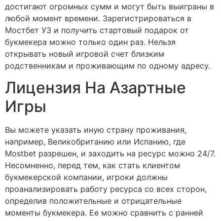
достигают огромных сумм и могут быть выиграны в
любой момент времени. Зарегистрироваться в
Мостбет УЗ и получить стартовый подарок от
букмекера можно только один раз. Нельзя
открывать новый игровой счет близким
родственникам и проживающим по одному адресу.
Лицензия На Азартные
Игры
Вы можете указать иную страну проживания,
например, Великобританию или Испанию, где
Mostbet разрешен, и заходить на ресурс можно 24/7.
Несомненно, перед тем, как стать клиентом
букмекерской компании, игроки должны
проанализировать работу ресурса со всех сторон,
определив положительные и отрицательные
моменты букмекера. Ее можно сравнить с ранней