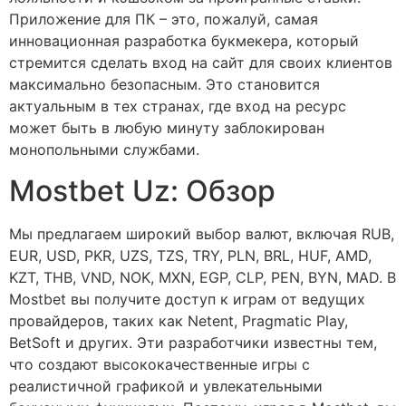
Приложение для ПК – это, пожалуй, самая
инновационная разработка букмекера, который
стремится сделать вход на сайт для своих клиентов
максимально безопасным. Это становится
актуальным в тех странах, где вход на ресурс
может быть в любую минуту заблокирован
монопольными службами.
Mostbet Uz: Обзор
Мы предлагаем широкий выбор валют, включая RUB,
EUR, USD, PKR, UZS, TZS, TRY, PLN, BRL, HUF, AMD,
KZT, THB, VND, NOK, MXN, EGP, CLP, PEN, BYN, MAD. В
Mostbet вы получите доступ к играм от ведущих
провайдеров, таких как Netent, Pragmatic Play,
BetSoft и других. Эти разработчики известны тем,
что создают высококачественные игры с
реалистичной графикой и увлекательными