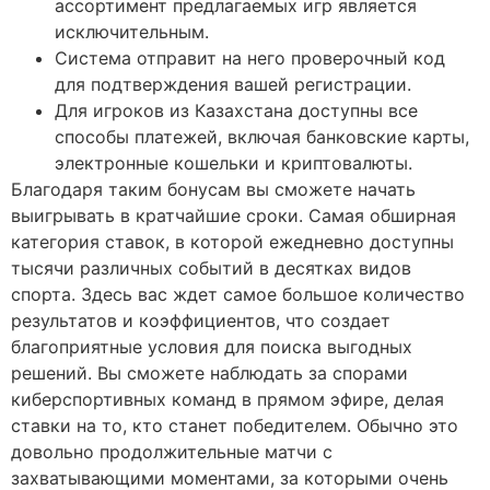
ассортимент предлагаемых игр является
исключительным.
Система отправит на него проверочный код
для подтверждения вашей регистрации.
Для игроков из Казахстана доступны все
способы платежей, включая банковские карты,
электронные кошельки и криптовалюты.
Благодаря таким бонусам вы сможете начать
выигрывать в кратчайшие сроки. Самая обширная
категория ставок, в которой ежедневно доступны
тысячи различных событий в десятках видов
спорта. Здесь вас ждет самое большое количество
результатов и коэффициентов, что создает
благоприятные условия для поиска выгодных
решений. Вы сможете наблюдать за спорами
киберспортивных команд в прямом эфире, делая
ставки на то, кто станет победителем. Обычно это
довольно продолжительные матчи с
захватывающими моментами, за которыми очень