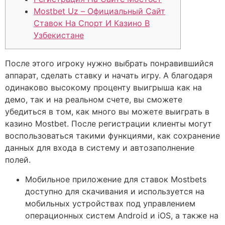
Mostbet Uz – Официальный Сайт
Ставок На Спорт И Казино В
Узбекистане
После этого игроку нужно выбрать понравившийся
аппарат, сделать ставку и начать игру. А благодаря
одинаково высокому проценту выигрыша как на
демо, так и на реальном счете, вы сможете
убедиться в том, как много вы можете выиграть в
казино Mostbet. После регистрации клиенты могут
воспользоваться такими функциями, как сохранение
данных для входа в систему и автозаполнение
полей.
Мобильное приложение для ставок Mostbets
доступно для скачивания и используется на
мобильных устройствах под управлением
операционных систем Android и iOS, а также на