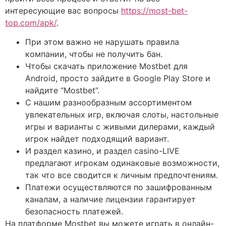
интересующие вас вопросы
https://most-bet-
top.com/apk/
.
При этом важно не нарушать правила
компании, чтобы не получить бан.
Чтобы скачать приложение Mostbet для
Android, просто зайдите в Google Play Store и
найдите “Mostbet”.
С нашим разнообразным ассортиментом
увлекательных игр, включая слоты, настольные
игры и варианты с живыми дилерами, каждый
игрок найдет подходящий вариант.
И раздел казино, и раздел casino-LIVE
предлагают игрокам одинаковые возможности,
так что все сводится к личным предпочтениям.
Платежи осуществляются по зашифрованным
каналам, а наличие лицензии гарантирует
безопасность платежей.
На платформе Mostbet вы можете играть в онлайн-