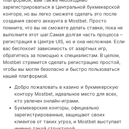
зарегистрироваться в Центральной букмекерской
конторе, но вы легко сможете сделать это после
создания своего аккаунта в Mostbet. Просто
помните, что вы не сможете делать ставки, пока не
выполните этот шаг.Самая долгая часть процесса –
регистрация в Центре UIS, но и она несложная. Если
вас беспокоит зависимость от азартных игр,
обратитесь за помощью к специалистам. В целом,
Mostbet стремится сделать регистрацию простой,
чтобы вы могли безопасно и быстро пользоваться
нашей платформой.
Добро пожаловать в казино и букмекерскую
контору Mostbet, идеальное место для всех,
кто увлечен онлайн-играми.
Букмекерские конторы, официально
зарегистрированные, защищают своих
клиентов от таких угроз, и Mostbet выступает
именно такой структурой.