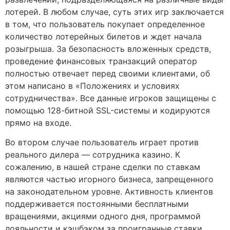
лотерей. В любом случае, суть этих игр заключается
в том, что пользователь покупает определенное
количество лотерейных билетов и ждет начала
розыгрыша. За безопасность вложенных средств,
проведение финансовых транзакций оператор
полностью отвечает перед своими клиентами, об
этом написано в «Положениях и условиях
сотрудничества». Все данные игроков защищены с
помощью 128-битной SSL-системы и кодируются
прямо на входе.
Во втором случае пользователь играет против
реального дилера — сотрудника казино. К
сожалению, в нашей стране сделки по ставкам
являются частью игорного бизнеса, запрещенного
на законодательном уровне. Активность клиентов
поддерживается постоянными бесплатными
вращениями, акциями одного дня, программой
лояльности и кэшбэком за проигранные ставки.