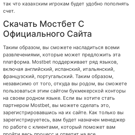
так что казахским игрокам будет удобно пополнять
счет.
Скачать Мостбет С
Официального Сайта
Таким образом, вы сможете насладиться всеми
развлечениями, которые может предложить эта
платформа. Mostbet поддерживает ряд языков,
включая английский, испанский, итальянский,
французский, португальский. Таким образом,
независимо от того, откуда вы родом, вы сможете
пользоваться этим сайтом букмекерской конторы
на своем родном языке. Если вы хотите стать
партнером Mostbet, вы можете сделать это,
зарегистрировавшись на их сайте. Как только вы
зарегистрируетесь, вам будет назначен менеджер
по работе с клиентами, который поможет вам
пройти весь процесс и ответит на все