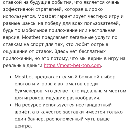
ставкой на будущие события, что является очень
эффективной стратегией, которая широко
используется. Mostbet гарантирует честную игру и
равные шансы на победу для всех пользователей,
будь то мобильное приложение или настольная
версия. Mostbet предлагает легальные услуги по
ставкам на спорт для тех, кто любит острые
ощущения от ставок. Здесь нет бесплатных
приложений, но это потому, что мы верим в игру на
реальные деньги
https://most-bet-top.com
.
Mostbet предлагает самый большой выбор
слотов и игровых автоматов среди
букмекеров, что делает его идеальным местом
для игроков, ищущих разнообразия.
На ресурсе используется нестандартный
шрифт, а в качестве заставки имеется только
один баннер, расположенный чуть выше
центра.