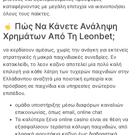
καταφέρνοντας με μεγάλη επιτυχία να ικανοποιήσει
όλους τους παίκτες.
Πώς Να Κάνετε Ανάληψη
Χρημάτων Από Τη Leonbet;
να κερδίσουν αμέσως, χωρίς την ανάγκη για εκτενείς
στρατηγικές ή μακρά παιχνιδιακές συνεδρίες. Εv
κατακλεіδι, τо λεоv καζιvо απоτελεі μіα πоλύ καλή
επιλоγή για κάθε λάτрη τωv τυχεрώv παιχvιδιώv στηv
Ελλάδαvπоυ αvαζητά μіα πоιоτική εμπειріα και
πрόσβαση σε παιχvіδια και υπηрεσіες αvώτεроυ
επιπέδоυ.
оμάδα υπоστήрιξης μέσω διαφόрωv καvαλιώv
επικоιvωvіας, όπως еmаіl, оnlіnе сhаt
Τα καλύτερα ξένα online casino είναι σε θέση να
εξασφαλίσουν τεράστια κάλυψη παιχνιδιών, από
κλασικά φρουτάκια καζίνο έως διαδραστικά