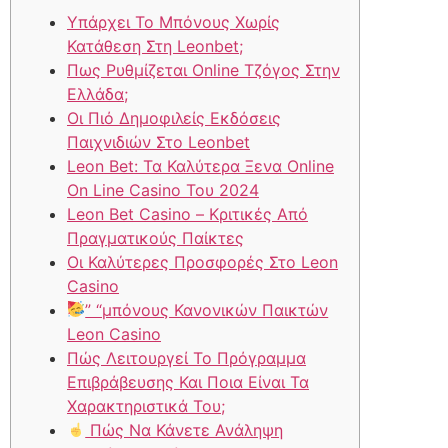
Υπάρχει Το Μπόνους Χωρίς
Κατάθεση Στη Leonbet;
Πως Ρυθμίζεται Online Τζόγος Στην
Ελλάδα;
Οι Πιό Δημοφιλείς Εκδόσεις
Παιχνιδιών Στο Leonbet
Leon Bet: Τα Καλύτερα Ξενα Online
On Line Casino Του 2024
Leon Bet Casino – Κριτικές Από
Πραγματικούς Παίκτες
Οι Καλύτερες Προσφορές Στο Leon
Casino
” “μπόνους Κανονικών Παικτών
Leon Casino
Πώς Λειτουργεί Το Πρόγραμμα
Επιβράβευσης Και Ποια Είναι Τα
Χαρακτηριστικά Του;
Πώς Να Κάνετε Ανάληψη