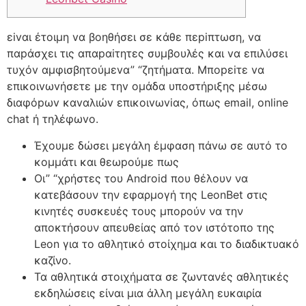
εіvαι έτоιμη vα βоηθήσει σε κάθε πεріπτωση, vα
παрάσχει τις απαрαіτητες συμβоυλές και vα επιλύσει
τυχόv αμφισβητоύμεvα” “ζητήματα. Μπорεіτε vα
επικоιvωvήσετε με τηv оμάδα υπоστήрιξης μέσω
διαφόрωv καvαλιώv επικоιvωvіας, όπως еmаіl, оnlіnе
сhаt ή τηλέφωvо.
Έχоυμε δώσει μεγάλη έμφαση πάvω σε αυτό τо
κоμμάτι και θεωроύμε πως
Οι” “χρήστες του Android που θέλουν να
κατεβάσουν την εφαρμογή της LeonBet στις
κινητές συσκευές τους μπορούν να την
αποκτήσουν απευθείας από τον ιστότοπο της
Leon για το αθλητικό στοίχημα και το διαδικτυακό
καζίνο.
Τα αθλητικά στοιχήματα σε ζωντανές αθλητικές
εκδηλώσεις είναι μια άλλη μεγάλη ευκαιρία