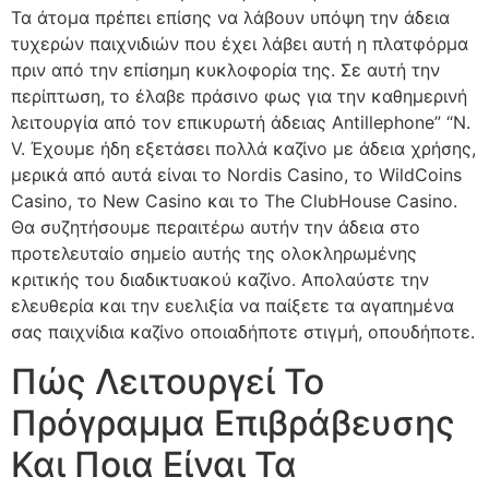
Τα άτομα πρέπει επίσης να λάβουν υπόψη την άδεια
τυχερών παιχνιδιών που έχει λάβει αυτή η πλατφόρμα
πριν από την επίσημη κυκλοφορία της. Σε αυτή την
περίπτωση, το έλαβε πράσινο φως για την καθημερινή
λειτουργία από τον επικυρωτή άδειας Antillephone” “N.
V. Έχουμε ήδη εξετάσει πολλά καζίνο με άδεια χρήσης,
μερικά από αυτά είναι το Nordis Casino, το WildCoins
Casino, το New Casino και το The ClubHouse Casino.
Θα συζητήσουμε περαιτέρω αυτήν την άδεια στο
προτελευταίο σημείο αυτής της ολοκληρωμένης
κριτικής του διαδικτυακού καζίνο. Απολαύστε την
ελευθερία και την ευελιξία να παίξετε τα αγαπημένα
σας παιχνίδια καζίνο οποιαδήποτε στιγμή, οπουδήποτε.
Πώς Λειτουργεί Το
Πρόγραμμα Επιβράβευσης
Και Ποια Είναι Τα