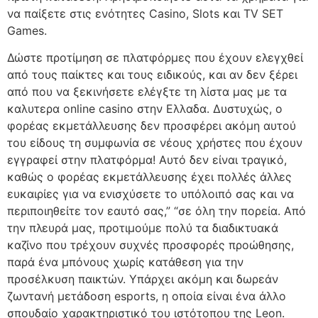
να παίξετε στις ενότητες Casino, Slots και TV SET
Games.
Δώστε προτίμηση σε πλατφόρμες που έχουν ελεγχθεί
από τους παίκτες και τους ειδικούς, και αν δεν ξέρει
από που να ξεκινήσετε ελέγξτε τη λίστα μας με τα
καλυτερα online casino στην Ελλαδα. Δυστυχώς, ο
φορέας εκμετάλλευσης δεν προσφέρει ακόμη αυτού
του είδους τη συμφωνία σε νέους χρήστες που έχουν
εγγραφεί στην πλατφόρμα! Αυτό δεν είναι τραγικό,
καθώς ο φορέας εκμετάλλευσης έχει πολλές άλλες
ευκαιρίες για να ενισχύσετε το υπόλοιπό σας και να
περιποιηθείτε τον εαυτό σας,” “σε όλη την πορεία. Από
την πλευρά μας, προτιμούμε πολύ τα διαδικτυακά
καζίνο που τρέχουν συχνές προσφορές προώθησης,
παρά ένα μπόνους χωρίς κατάθεση για την
προσέλκυση παικτών. Υπάρχει ακόμη και δωρεάν
ζωντανή μετάδοση esports, η οποία είναι ένα άλλο
σπουδαίο χαρακτηριστικό του ιστότοπου της Leon.