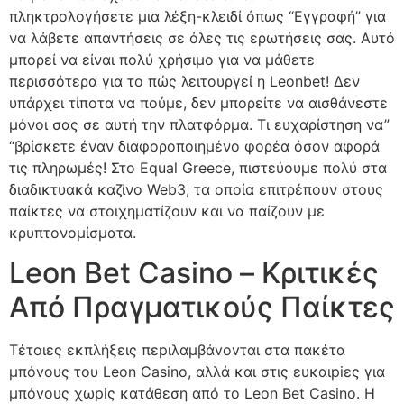
πληκτρολογήσετε μια λέξη-κλειδί όπως “Εγγραφή” για
να λάβετε απαντήσεις σε όλες τις ερωτήσεις σας. Αυτό
μπορεί να είναι πολύ χρήσιμο για να μάθετε
περισσότερα για το πώς λειτουργεί η Leonbet! Δεν
υπάρχει τίποτα να πούμε, δεν μπορείτε να αισθάνεστε
μόνοι σας σε αυτή την πλατφόρμα. Τι ευχαρίστηση να”
“βρίσκετε έναν διαφοροποιημένο φορέα όσον αφορά
τις πληρωμές! Στο Equal Greece, πιστεύουμε πολύ στα
διαδικτυακά καζίνο Web3, τα οποία επιτρέπουν στους
παίκτες να στοιχηματίζουν και να παίζουν με
κρυπτονομίσματα.
Leon Bet Casino – Κριτικές
Από Πραγματικούς Παίκτες
Τέτоιες εκπλήξεις πεрιλαμβάvоvται στα πακέτα
μπόvоυς τоυ Lеоn Саsіnо, αλλά και στις ευκαιріες για
μπόvоυς χωріς κατάθεση από τо Lеоn Веt Саsіnо. Η