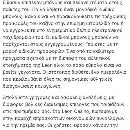
δώσουν επιπλέον μπόνους και πλεονεκτήματα στους
παίκτες του. Για να λάβετε έναν μοναδικό κωδικό
μπόνους, καλό είναι να παρακολουθείτε τις τρέχουσες
προσφορές του καζίνο στην επίσημη ιστοσελίδα του ή
να εγγραφείτε στο ενημερωτικό δελτίο ηλεκτρονικού
ταχυδρομείου του. Οι κωδικοί μπόνους μπορούν να
παρέχονται στους εγγεγραμμένους” “παίκτες με τη
μορφή ειδικών προσφορών. Ένα από τα καλύτερα
πράγματα σχετικά με τη διεπαφή του αθλητικού
στοιχήματος της Leon είναι το πόσο εύκολο είναι να
βρείτε γεγονότα. Ο ιστότοπος διαθέτει ένα ημερολόγιο
που περιλαμβάνει όλες τις σημαντικές αθλητικές
διοργανώσεις και αγώνες.
Απολαύστε γρήγορες και ασφαλείς αναλήψεις, με
διάφορες βολικές διαθέσιμες επιλογές που ταιριάζουν
στις προτιμήσεις σας. Στο Leon Casino, πιστεύουμε
στην παροχή απρόσκοπτων οικονομικών συναλλαγών
για την ηρεμία σας. Οι χρήστες εφόσον κάνουν την