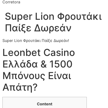
Corretora
Super Lion Φρουτάκι
Παίξε Δωρεάν
Super Lion Φρουτάκι Παίξε Δωρεάν!
Leonbet Casino
Ελλάδα & 1500
Μπόνους Είναι
Απάτη?
Content