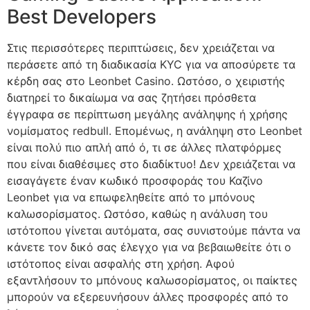
Best Developers
Στις περισσότερες περιπτώσεις, δεν χρειάζεται να
περάσετε από τη διαδικασία KYC για να αποσύρετε τα
κέρδη σας στο Leonbet Casino. Ωστόσο, ο χειριστής
διατηρεί το δικαίωμα να σας ζητήσει πρόσθετα
έγγραφα σε περίπτωση μεγάλης ανάληψης ή χρήσης
νομίσματος redbull. Επομένως, η ανάληψη στο Leonbet
είναι πολύ πιο απλή από ό, τι σε άλλες πλατφόρμες
που είναι διαθέσιμες στο διαδίκτυο! Δεν χρειάζεται να
εισαγάγετε έναν κωδικό προσφοράς του Καζίνο
Leonbet για να επωφεληθείτε από το μπόνους
καλωσορίσματος. Ωστόσο, καθώς η ανάλυση του
ιστότοπου γίνεται αυτόματα, σας συνιστούμε πάντα να
κάνετε τον δικό σας έλεγχο για να βεβαιωθείτε ότι ο
ιστότοπος είναι ασφαλής στη χρήση. Αφού
εξαντλήσουν το μπόνους καλωσορίσματος, οι παίκτες
μπορούν να εξερευνήσουν άλλες προσφορές από το