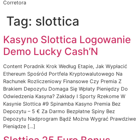
Corretora
Tag:
slottica
Kasyno Slottica Logowanie
Demo Lucky Cash’N
Content Poradnik Krok Według Etapie, Jak Wypłacić
Ethereum Spośród Portfela Kryptowalutowego Na
Rachunek Rozliczeniowy Finansowe Czy Premia Z
Brakiem Depozytu Domaga Się Wpłaty Pieniędzy Do
Odwiedzenia Kasyna? Zakłady I Sporty Rzekome W
Kasynie Slottica #9 Spinamba Kasyno Premia Bez
Depozytu – 5 € Za Darmo Bezpłatne Spiny Bez
Depozytu Nadprogram Bądź Można Wygrać Prawdziwe
Pieniądze […]