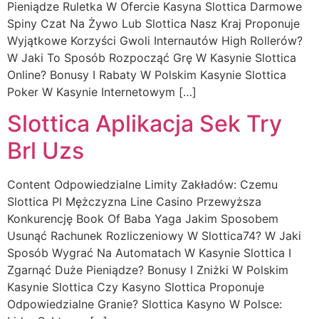
Pieniądze Ruletka W Ofercie Kasyna Slottica Darmowe
Spiny Czat Na Żywo Lub Slottica Nasz Kraj Proponuje
Wyjątkowe Korzyści Gwoli Internautów High Rollerów?
W Jaki To Sposób Rozpocząć Grę W Kasynie Slottica
Online? Bonusy I Rabaty W Polskim Kasynie Slottica
Poker W Kasynie Internetowym […]
Slottica Aplikacja Sek Try
Brl Uzs
Content Odpowiedzialne Limity Zakładów: Czemu
Slottica Pl Mężczyzna Line Casino Przewyższa
Konkurencję Book Of Baba Yaga Jakim Sposobem
Usunąć Rachunek Rozliczeniowy W Slottica74? W Jaki
Sposób Wygrać Na Automatach W Kasynie Slottica I
Zgarnąć Duże Pieniądze? Bonusy I Zniżki W Polskim
Kasynie Slottica Czy Kasyno Slottica Proponuje
Odpowiedzialne Granie? Slottica Kasyno W Polsce: