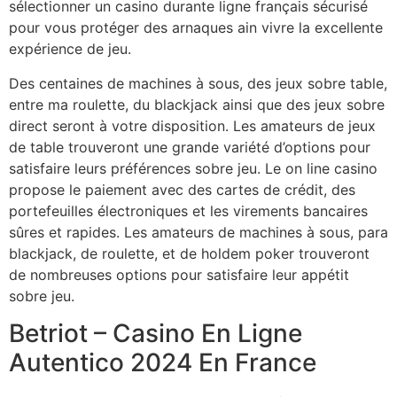
sélectionner un casino durante ligne français sécurisé
pour vous protéger des arnaques ain vivre la excellente
expérience de jeu.
Des centaines de machines à sous, des jeux sobre table,
entre ma roulette, du blackjack ainsi que des jeux sobre
direct seront à votre disposition. Les amateurs de jeux
de table trouveront une grande variété d’options pour
satisfaire leurs préférences sobre jeu. Le on line casino
propose le paiement avec des cartes de crédit, des
portefeuilles électroniques et les virements bancaires
sûres et rapides. Les amateurs de machines à sous, para
blackjack, de roulette, et de holdem poker trouveront
de nombreuses options pour satisfaire leur appétit
sobre jeu.
Betriot – Casino En Ligne
Autentico 2024 En France