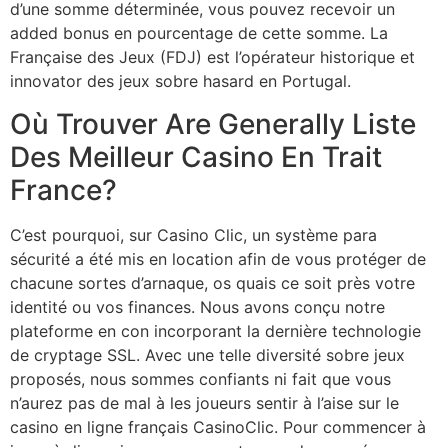
d’une somme déterminée, vous pouvez recevoir un
added bonus en pourcentage de cette somme. La
Française des Jeux (FDJ) est l’opérateur historique et
innovator des jeux sobre hasard en Portugal.
Où Trouver Are Generally Liste
Des Meilleur Casino En Trait
France?
C’est pourquoi, sur Casino Clic, un système para
sécurité a été mis en location afin de vous protéger de
chacune sortes d’arnaque, os quais ce soit près votre
identité ou vos finances. Nous avons conçu notre
plateforme en con incorporant la dernière technologie
de cryptage SSL. Avec une telle diversité sobre jeux
proposés, nous sommes confiants ni fait que vous
n’aurez pas de mal à les joueurs sentir à l’aise sur le
casino en ligne français CasinoClic. Pour commencer à