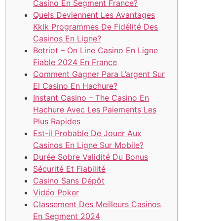
Casino En Segment France?
Quels Deviennent Les Avantages
Kklk Programmes De Fidélité Des
Casinos En Ligne?
Betriot – On Line Casino En Ligne
Fiable 2024 En France
Comment Gagner Para L’argent Sur
El Casino En Hachure?
Instant Casino – The Casino En
Hachure Avec Les Paiements Les
Plus Rapides
Est-il Probable De Jouer Aux
Casinos En Ligne Sur Mobile?
Durée Sobre Validité Du Bonus
Sécurité Et Fiabilité
Casino Sans Dépôt
Vidéo Poker
Classement Des Meilleurs Casinos
En Segment 2024