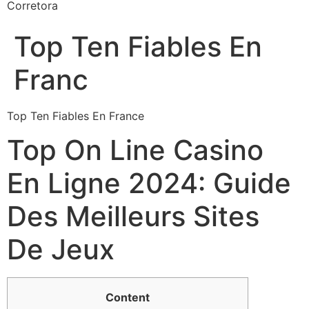
Corretora
Top Ten Fiables En
Franc
Top Ten Fiables En France
Top On Line Casino
En Ligne 2024: Guide
Des Meilleurs Sites
De Jeux
Content