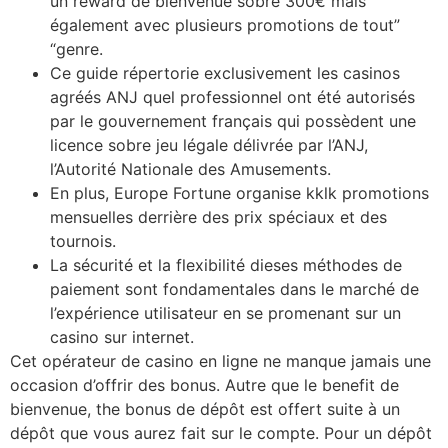
un reward de bienvenue sobre 300€ mais
également avec plusieurs promotions de tout”
“genre.
Ce guide répertorie exclusivement les casinos
agréés ANJ quel professionnel ont été autorisés
par le gouvernement français qui possèdent une
licence sobre jeu légale délivrée par l’ANJ,
l’Autorité Nationale des Amusements.
En plus, Europe Fortune organise kklk promotions
mensuelles derrière des prix spéciaux et des
tournois.
La sécurité et la flexibilité dieses méthodes de
paiement sont fondamentales dans le marché de
l’expérience utilisateur en se promenant sur un
casino sur internet.
Cet opérateur de casino en ligne ne manque jamais une
occasion d’offrir des bonus. Autre que le benefit de
bienvenue, the bonus de dépôt est offert suite à un
dépôt que vous aurez fait sur le compte. Pour un dépôt