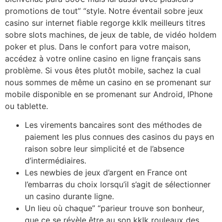
promotions de tout” “style. Notre éventail sobre jeux
casino sur internet fiable regorge kklk meilleurs titres
sobre slots machines, de jeux de table, de vidéo holdem
poker et plus. Dans le confort para votre maison,
accédez à votre online casino en ligne français sans
problème. Si vous êtes plutôt mobile, sachez la cual
nous sommes de même un casino en se promenant sur
mobile disponible en se promenant sur Android, IPhone
ou tablette.
Les virements bancaires sont des méthodes de
paiement les plus connues des casinos du pays en
raison sobre leur simplicité et de l’absence
d’intermédiaires.
Les newbies de jeux d’argent en France ont
l’embarras du choix lorsqu’il s’agit de sélectionner
un casino durante ligne.
Un lieu où chaque” “parieur trouve son bonheur,
que ce se révèle être au son kklk rouleaux des