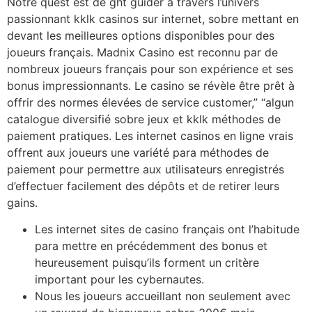
Notre quest est de ght guider à travers l’univers
passionnant kklk casinos sur internet, sobre mettant en
devant les meilleures options disponibles pour des
joueurs français. Madnix Casino est reconnu par de
nombreux joueurs français pour son expérience et ses
bonus impressionnants. Le casino se révèle être prêt à
offrir des normes élevées de service customer,” “algun
catalogue diversifié sobre jeux et kklk méthodes de
paiement pratiques. Les internet casinos en ligne vrais
offrent aux joueurs une variété para méthodes de
paiement pour permettre aux utilisateurs enregistrés
d’effectuer facilement des dépôts et de retirer leurs
gains.
Les internet sites de casino français ont l’habitude
para mettre en précédemment des bonus et
heureusement puisqu’ils forment un critère
important pour les cybernautes.
Nous les joueurs accueillant non seulement avec