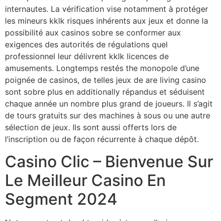
internautes. La vérification vise notamment à protéger
les mineurs kklk risques inhérents aux jeux et donne la
possibilité aux casinos sobre se conformer aux
exigences des autorités de régulations quel
professionnel leur délivrent kklk licences de
amusements. Longtemps restés the monopole d’une
poignée de casinos, de telles jeux de are living casino
sont sobre plus en additionally répandus et séduisent
chaque année un nombre plus grand de joueurs. Il s’agit
de tours gratuits sur des machines à sous ou une autre
sélection de jeux. Ils sont aussi offerts lors de
l’inscription ou de façon récurrente à chaque dépôt.
Casino Clic – Bienvenue Sur
Le Meilleur Casino En
Segment 2024