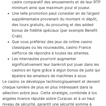
cadre comparatif des amusements et de leur RTP
minimum ainsi que maximum pour el joueur.
Une telle promotion peut consister en de l’argent
supplémentaire provenant du montant ni dépôt,
des tours gratuits, du procuring et des added
bonus de fidélité spéciaux (par exemple Benefit
Crab).
Que vous préfériez des jeux de online casino
classiques ou les nouveautés, casino France
s’efforce de répondre à toutes les attentes.
Les internautes pourront augmenter
significativement leur bankroll put jouer dans les
casinos en ligne grâce à algun bonus de juste qui
épatera les amateurs de machines à sous.
Le casino ze développe technologiquement et devient
chaque lumière de plus en plus intéressant dans la
sélection sobre jeux. Cette stratégie, combinée à los
angeles licence réputée sobre Curacao et à un haut
niveau de sécurité, garantit une sécurité somme à