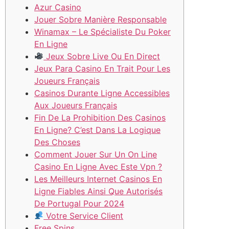
Azur Casino
Jouer Sobre Manière Responsable
Winamax – Le Spécialiste Du Poker
En Ligne
Jeux Sobre Live Ou En Direct
Jeux Para Casino En Trait Pour Les
Joueurs Français
Casinos Durante Ligne Accessibles
Aux Joueurs Français
Fin De La Prohibition Des Casinos
En Ligne? C’est Dans La Logique
Des Choses
Comment Jouer Sur Un On Line
Casino En Ligne Avec Este Vpn ?
Les Meilleurs Internet Casinos En
Ligne Fiables Ainsi Que Autorisés
De Portugal Pour 2024
Votre Service Client
Free Spins