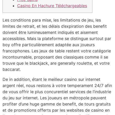
Casino En Hachure Téléchargeables
Les conditions para mise, les limitations de jeu, les
limites de retrait, et les délais d’expiration des benefit
doivent être lumineusement indiqués et aisement
accessibles. Mais la plateforme se distingue surtout par
boy offre particulièrement adaptée aux joueurs
francophones. Les jeux de table restent votre catégorie
incontournable, proposant des classiques comme il se
trouve que le blackjack, are generally roulette, et votre
baccarat.
De in addition, étant le meilleur casino sur internet
argent réel, nous restons à votre temperament 24/7 afin
de vous offrir le plus concurentiel services de l’industrie
du jeu sur internet. Les joueurs en métropole peuvent
profiter d’une huge gamme de benefit, de tours gratuits
et de promotions offerts par les websites de casino en