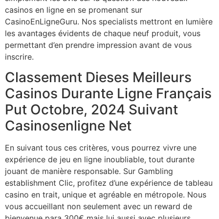
casinos en ligne en se promenant sur
CasinoEnLigneGuru. Nos specialists mettront en lumière
les avantages évidents de chaque neuf produit, vous
permettant d’en prendre impression avant de vous
inscrire.
Classement Dieses Meilleurs
Casinos Durante Ligne Français
Put Octobre, 2024 Suivant
Casinosenligne Net
En suivant tous ces critères, vous pourrez vivre une
expérience de jeu en ligne inoubliable, tout durante
jouant de manière responsable. Sur Gambling
establishment Clic, profitez d’une expérience de tableau
casino en trait, unique et agréable en métropole. Nous
vous accueillant non seulement avec un reward de
bienvenue para 300€ mais lui aussi avec plusieurs