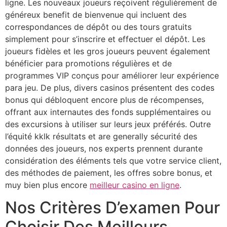
ligne. Les nouveaux joueurs reçoivent régulièrement de
généreux benefit de bienvenue qui incluent des
correspondances de dépôt ou des tours gratuits
simplement pour s’inscrire et effectuer el dépôt. Les
joueurs fidèles et les gros joueurs peuvent également
bénéficier para promotions régulières et de
programmes VIP conçus pour améliorer leur expérience
para jeu. De plus, divers casinos présentent des codes
bonus qui débloquent encore plus de récompenses,
offrant aux internautes des fonds supplémentaires ou
des excursions à utiliser sur leurs jeux préférés. Outre
l’équité kklk résultats et are generally sécurité des
données des joueurs, nos experts prennent durante
considération des éléments tels que votre service client,
des méthodes de paiement, les offres sobre bonus, et
muy bien plus encore
meilleur casino en ligne
.
Nos Critères D’examen Pour
Choisir Des Meilleurs