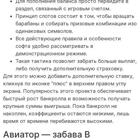
Для пополнения баланса просто перейдите в
раздел, связанный с игровым счетом.
Принцип слотов состоит в том, чтобы вращать
барабаны и собирать призовые комбинации изо
одинаковых символов.
Все действующие правила и особенности
софта удобно рассматривать в
демонстрационном режиме.
Такая тактика позволит забрать больше выплат,
либо получить дополнительную страховку.
Для этого можно добавить дополнительную ставку,
кликнув по иконке “плюс” в верхнем правом углу
экрана. Популярность этого проекта обеспечивает
быстрый рост банкролла и возможность получать
крупные суммы выигрыша. Пока банкролл не
накоплен, коэффициенты остаются низкими, лишь
время от времени перебиваются высокими.
Авиатор — забава В