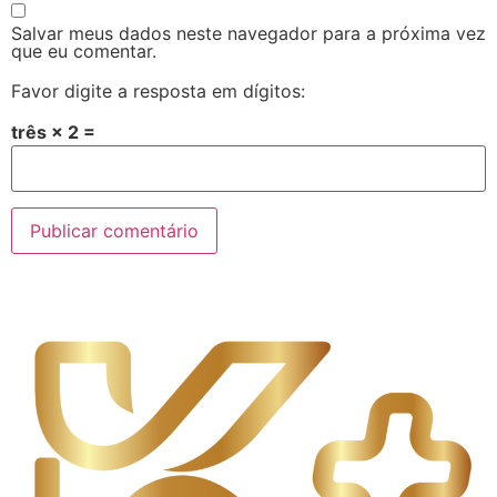
Salvar meus dados neste navegador para a próxima vez
que eu comentar.
Favor digite a resposta em dígitos:
três × 2 =