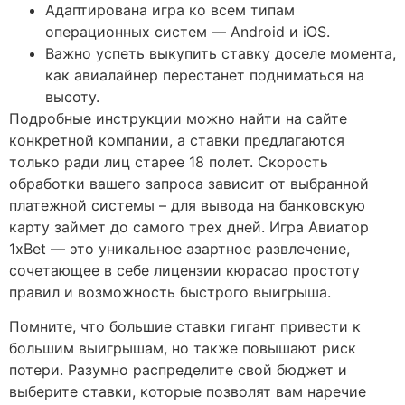
Адаптирована игра ко всем типам
операционных систем — Android и iOS.
Важно успеть выкупить ставку доселе момента,
как авиалайнер перестанет подниматься на
высоту.
Подробные инструкции можно найти на сайте
конкретной компании, а ставки предлагаются
только ради лиц старее 18 полет. Скорость
обработки вашего запроса зависит от выбранной
платежной системы – для вывода на банковскую
карту займет до самого трех дней. Игра Авиатор
1xBet — это уникальное азартное развлечение,
сочетающее в себе лицензии кюрасао простоту
правил и возможность быстрого выигрыша.
Помните, что большие ставки гигант привести к
большим выигрышам, но также повышают риск
потери. Разумно распределите свой бюджет и
выберите ставки, которые позволят вам наречие