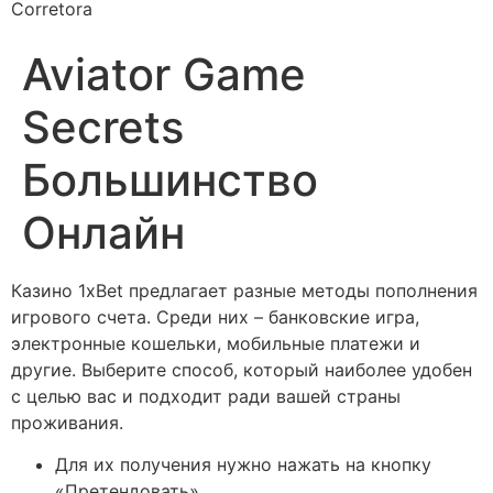
Corretora
Aviator Game
Secrets
Большинство
Онлайн
Казино 1xBet предлагает разные методы пополнения
игрового счета. Среди них – банковские игра,
электронные кошельки, мобильные платежи и
другие. Выберите способ, который наиболее удобен
с целью вас и подходит ради вашей страны
проживания.
Для их получения нужно нажать на кнопку
«Претендовать».