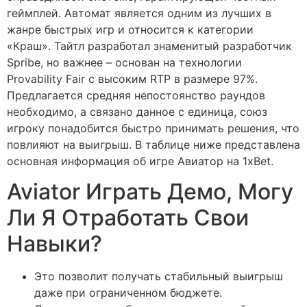
геймплей. Автомат является одним из лучших в
жанре быстрых игр и относится к категории
«Краш». Тайтл разработал знаменитый разработчик
Spribe, но важнее – основан на технологии
Provability Fair с высоким RTP в размере 97%.
Предлагается средняя непостоянство раундов
необходимо, а связано данное с единица, союз
игроку понадобится быстро принимать решения, что
повлияют на выигрыш. В таблице ниже представлена
​​основная информация об игре Авиатор на 1xBet.
Aviator Играть Демо, Могу
Ли Я Отработать Свои
Навыки?
Это позволит получать стабильный выигрыш
даже при ограниченном бюджете.