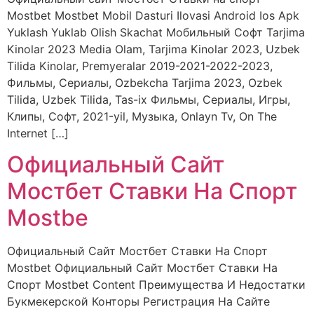
Mostbet Mostbet Mobil Dasturi Ilovasi Android Ios Apk
Yuklash Yuklab Olish Skachat Мобильный Софт Tarjima
Kinolar 2023 Media Olam, Tarjima Kinolar 2023, Uzbek
Tilida Kinolar, Premyeralar 2019-2021-2022-2023,
Фильмы, Сериалы, Ozbekcha Tarjima 2023, Ozbek
Tilida, Uzbek Tilida, Tas-ix Фильмы, Сериалы, Игры,
Клипы, Софт, 2021-yil, Музыка, Onlayn Tv, On The
Internet […]
Официальный Сайт
Мостбет Ставки На Спорт
Mostbe
Официальный Сайт Мостбет Ставки На Спорт
Mostbet Официальный Сайт Мостбет Ставки На
Спорт Mostbet Content Преимущества И Недостатки
Букмекерской Конторы Регистрация На Сайте