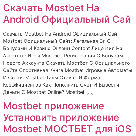
Скачать Mostbet На
Android Официальный Сай
Скачать Mostbet На Android Официальный Сайт
Mostbet Официальный Сайт: Легальная Бк С
Бонусами И Казино Онлайн Content Лицензия На
Азартные Игры Мостбет Регистрация С Бонусом
Нового Аккаунта Скачать Мостбет С Официального
Сайта Спортивная Книга Mostbet Игровые Автоматы
И Слоты Mostbet Типы Ставок И Формат
Коэффициентов Как Пополнить Счет И Вывести
Деньги С Mostbet Online? Mostbet […]
Mostbet приложение
Установить приложение
Mostbet МОСТБЕТ для iOS