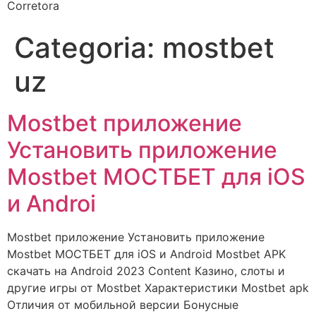
Corretora
Categoria:
mostbet
uz
Mostbet приложение
Установить приложение
Mostbet МОСТБЕТ для iOS
и Androi
Mostbet приложение Установить приложение
Mostbet МОСТБЕТ для iOS и Android Mostbet APK
скачать на Android 2023 Content Казино, слоты и
другие игры от Mostbet Характеристики Mostbet apk
Отличия от мобильной версии Бонусные