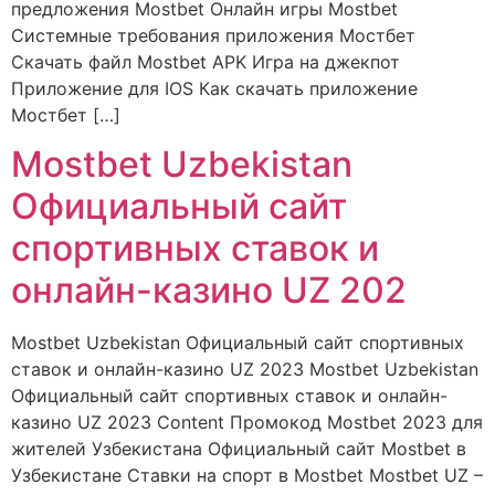
предложения Mostbet Онлайн игры Mostbet
Системные требования приложения Мостбет
Скачать файл Mostbet APK Игра на джекпот
Приложение для IOS Как скачать приложение
Мостбет […]
Mostbet Uzbekistan
Официальный сайт
спортивных ставок и
онлайн-казино UZ 202
Mostbet Uzbekistan Официальный сайт спортивных
ставок и онлайн-казино UZ 2023 Mostbet Uzbekistan
Официальный сайт спортивных ставок и онлайн-
казино UZ 2023 Content Промокод Mostbet 2023 для
жителей Узбекистана Официальный сайт Mostbet в
Узбекистане Ставки на спорт в Mostbet Mostbet UZ –