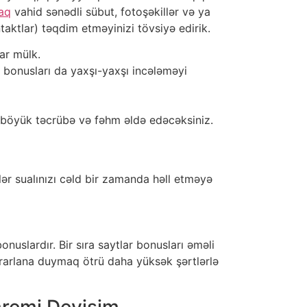
aq
vahid sənədli sübut, fotoşəkillər və ya
taktlar) təqdim etməyinizi tövsiyə edirik.
ar mülk.
 bonusları da yaxşı-yaxşı incələməyi
 böyük təcrübə və fəhm əldə edəcəksiniz.
lər sualınızı cəld bir zamanda həll etməyə
uslardır. Bir sıra saytlar bonusları əməli
ararlana duymaq ötrü daha yüksək şərtlərlə
remi Deyişim