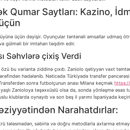
 Qumar Saytları: Kazino, İdm
 üçün
üyünə üçün dəyişir. Oyunçular təntənəli əmsallar udmaq öt
və gülməli bir imtahan təqdim edir.
 Səhvlərə çixiş Verdi
 özü bu varianta ziddinə çıxıb. Zaniolo qətiyyən vaxt təmtə
tərəfindən hədələnib. Nəticədə Türkiyədə transfer pəncərəsi 
 Transferdən sonra futbolçunun anası Milana keçmək
https:
23 yaşlı Zanioloya təşəxxüslü olsa da, sonda yönləşmə əsas t
lu klublarda oynayıb və son beş il yarımı İspaniyada keçiri
ziyyətindən Narahatdırlar:
ü tələsmədən, səbirlə və doğru metodlarla axtarma etməyin