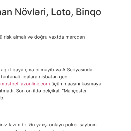
an Növləri, Loto, Binqo
rü risk almalı və doğru vaxtda mərcdən
raqlı liqaya çıxa bilməyib və A Seriyasında
təntənəli liqalara nisbətən gec
//mostbet-azonline.com
üçün maaşını kəsməyə
utmadı. Son on ildə belçikalı “Mançester
b.
iz lazımdır. Ən yaxşı onlayn poker saytının