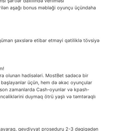
sı şərtlər daxilində verilməsi
 verilən aşağı bonus məbləği oyunçu üçündaha
üman şəxslərə etibar etməyi qətiliklə tövsiyə
m!
icra olunan hadisələri. MostBet sadəcə bir
ə başlayanlar üçün, hem də əkəc oyunçular
 son zamanlarda Cash-oyunlar və kраsh-
ncəliklərini duymaq ötrü yaşlı və təmtəraqlı
 olmayaraq, qeydiyyat proseduru 2-3 dəqiqədən