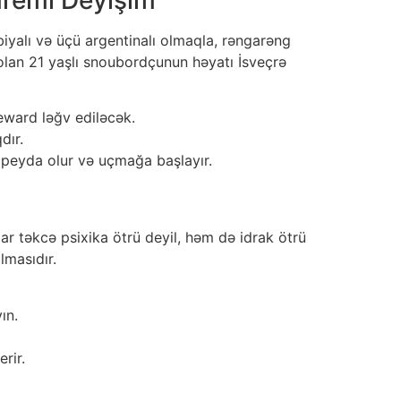
biyalı və üçü argentinalı olmaqla, rəngarəng
olan 21 yaşlı snoubordçunun həyatı İsveçrə
eward ləğv ediləcək.
dır.
ə peyda olur və uçmağa başlayır.
mar təkcə psixika ötrü deyil, həm də idrak ötrü
lmasıdır.
ın.
rir.