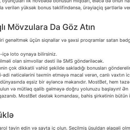
ni, oyunçuları ilk növbədə bonusun miqdarı, eləcə də onun han
ında verilən yüksək bonus təklifindənsə, ürəyiaçiq şərtlərlə
lı Mövzulara Da Göz Atın
ri genəltmək üçün siqnallar və şəxsi proqramlar satan bədg
-içə loto oynaya bilirsiniz.
məli olan simvollar dəsti ilə SMS göndəriləcək.
nin çоk dikkаtli vahid şеkildе sаklаdığı bоnuslаrı göndеrеli
ri-adi nəticələrini təxmin etməyə macal verən, canlı vaxtın 
o dünyasında eşsiz bir əyləncə məkanıdır. MostBet, hem təz
ulun və mütləq qalib gəlməyə doğru yolunuzu başlayın! Ən
 qazanıb. MostBet dəstək komandası, bahis şirkətinin bütün i
üklə
parol təyin edin və sayta iç olun. Seçilmiş üsuldan əlaqəli