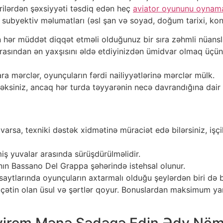
ilərdən şəxsiyyəti təsdiq edən heç
aviator oyununu oynam
i subyektiv məlumatları (əsl şan və soyad, doğum tarixi, kon
 hər müddət diqqət etməli olduğunuz bir sıra zəhmli nüansl
arasından ən yaxşısını əldə etdiyinizdən ümidvar olmaq üçün
ara mərclər, oyunçuların fərdi nailiyyətlərinə mərclər mülk.
ksiniz, ancaq hər turda təyyarənin necə davrandığına dair
varsa, texniki dəstək xidmətinə müraciət edə bilərsiniz, işçi
ş yuvalar arasında sürüşdürülməlidir.
anın Bassano Del Grappa şəhərində istehsal olunur.
tlarında oyunçuların axtarmalı olduğu şeylərdən biri də bon
a çətin olan üsul və şərtlər qoyur. Bonuslardan maksimum y
yirem Mənə Sədəqə Edin Ədv Nöm