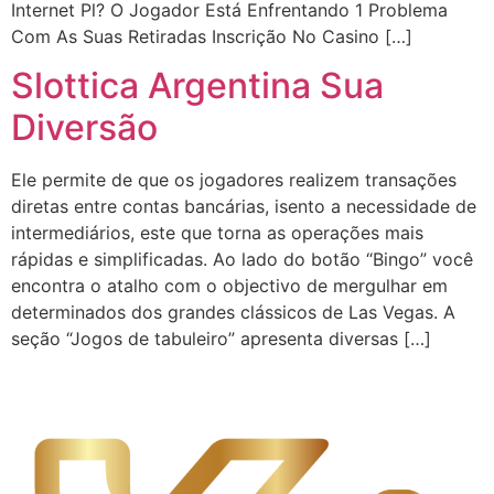
Internet Pl? O Jogador Está Enfrentando 1 Problema
Com As Suas Retiradas Inscrição No Casino […]
Slottica Argentina Sua
Diversão
Ele permite de que os jogadores realizem transações
diretas entre contas bancárias, isento a necessidade de
intermediários, este que torna as operações mais
rápidas e simplificadas. Ao lado do botão “Bingo” você
encontra o atalho com o objectivo de mergulhar em
determinados dos grandes clássicos de Las Vegas. A
seção “Jogos de tabuleiro” apresenta diversas […]