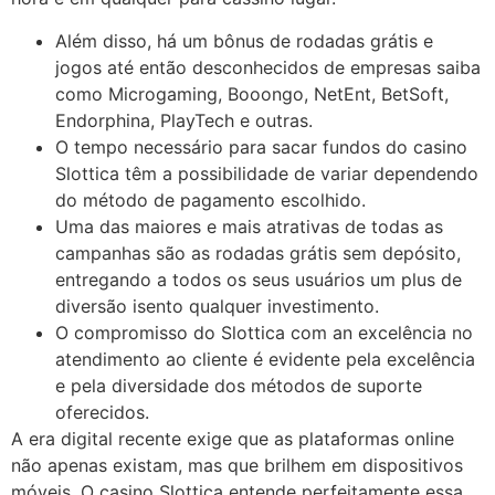
Além disso, há um bônus de rodadas grátis e
jogos até então desconhecidos de empresas saiba
como Microgaming, Booongo, NetEnt, BetSoft,
Endorphina, PlayTech e outras.
O tempo necessário para sacar fundos do casino
Slottica têm a possibilidade de variar dependendo
do método de pagamento escolhido.
Uma das maiores e mais atrativas de todas as
campanhas são as rodadas grátis sem depósito,
entregando a todos os seus usuários um plus de
diversão isento qualquer investimento.
O compromisso do Slottica com an excelência no
atendimento ao cliente é evidente pela excelência
e pela diversidade dos métodos de suporte
oferecidos.
A era digital recente exige que as plataformas online
não apenas existam, mas que brilhem em dispositivos
móveis. O casino Slottica entende perfeitamente essa