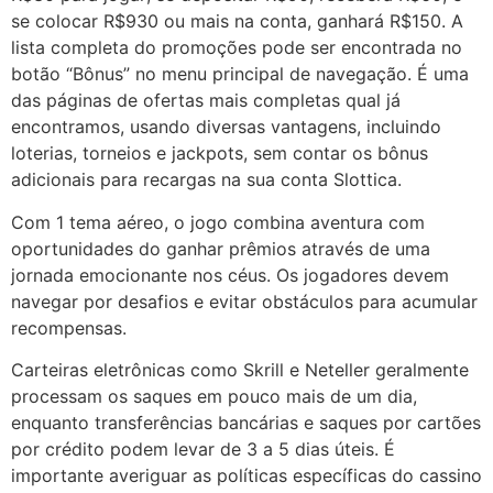
se colocar R$930 ou mais na conta, ganhará R$150. A
lista completa do promoções pode ser encontrada no
botão “Bônus” no menu principal de navegação. É uma
das páginas de ofertas mais completas qual já
encontramos, usando diversas vantagens, incluindo
loterias, torneios e jackpots, sem contar os bônus
adicionais para recargas na sua conta Slottica.
Com 1 tema aéreo, o jogo combina aventura com
oportunidades do ganhar prêmios através de uma
jornada emocionante nos céus. Os jogadores devem
navegar por desafios e evitar obstáculos para acumular
recompensas.
Carteiras eletrônicas como Skrill e Neteller geralmente
processam os saques em pouco mais de um dia,
enquanto transferências bancárias e saques por cartões
por crédito podem levar de 3 a 5 dias úteis. É
importante averiguar as políticas específicas do cassino