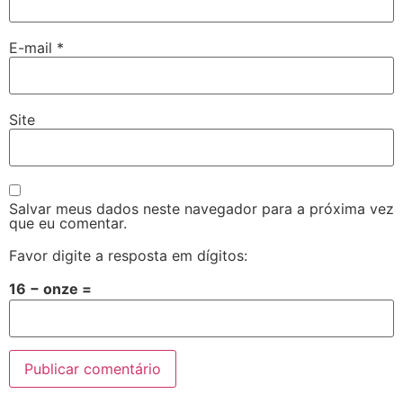
E-mail
*
Site
Salvar meus dados neste navegador para a próxima vez
que eu comentar.
Favor digite a resposta em dígitos:
16 − onze =