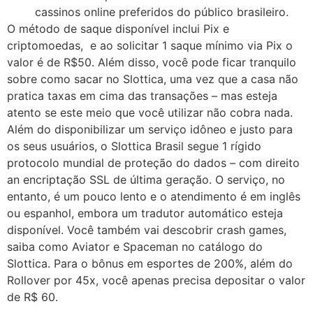
cassinos online preferidos do público brasileiro.
O método de saque disponível inclui Pix e
criptomoedas, e ao solicitar 1 saque mínimo via Pix o
valor é de R$50. Além disso, você pode ficar tranquilo
sobre como sacar no Slottica, uma vez que a casa não
pratica taxas em cima das transações – mas esteja
atento se este meio que você utilizar não cobra nada.
Além do disponibilizar um serviço idôneo e justo para
os seus usuários, o Slottica Brasil segue 1 rígido
protocolo mundial de proteção do dados – com direito
an encriptação SSL de última geração. O serviço, no
entanto, é um pouco lento e o atendimento é em inglês
ou espanhol, embora um tradutor automático esteja
disponível. Você também vai descobrir crash games,
saiba como Aviator e Spaceman no catálogo do
Slottica. Para o bônus em esportes de 200%, além do
Rollover por 45x, você apenas precisa depositar o valor
de R$ 60.