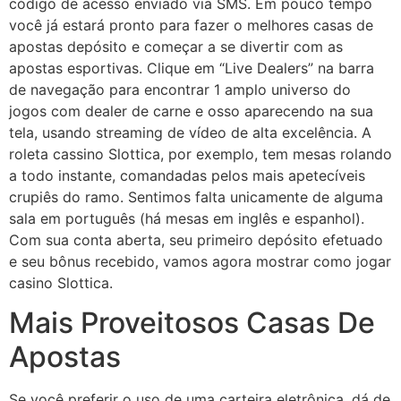
código de acesso enviado via SMS. Em pouco tempo
você já estará pronto para fazer o melhores casas de
apostas depósito e começar a se divertir com as
apostas esportivas. Clique em “Live Dealers” na barra
de navegação para encontrar 1 amplo universo do
jogos com dealer de carne e osso aparecendo na sua
tela, usando streaming de vídeo de alta excelência. A
roleta cassino Slottica, por exemplo, tem mesas rolando
a todo instante, comandadas pelos mais apetecíveis
crupiês do ramo. Sentimos falta unicamente de alguma
sala em português (há mesas em inglês e espanhol).
Com sua conta aberta, seu primeiro depósito efetuado
e seu bônus recebido, vamos agora mostrar como jogar
casino Slottica.
Mais Proveitosos Casas De
Apostas
Se você preferir o uso de uma carteira eletrônica, dá de