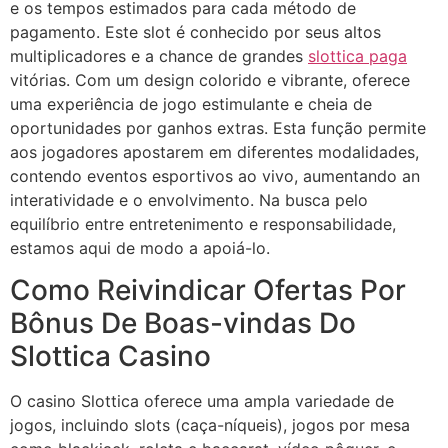
e os tempos estimados para cada método de
pagamento. Este slot é conhecido por seus altos
multiplicadores e a chance de grandes
slottica paga
vitórias. Com um design colorido e vibrante, oferece
uma experiência de jogo estimulante e cheia de
oportunidades por ganhos extras. Esta função permite
aos jogadores apostarem em diferentes modalidades,
contendo eventos esportivos ao vivo, aumentando an
interatividade e o envolvimento. Na busca pelo
equilíbrio entre entretenimento e responsabilidade,
estamos aqui de modo a apoiá-lo.
Como Reivindicar Ofertas Por
Bônus De Boas-vindas Do
Slottica Casino
O casino Slottica oferece uma ampla variedade de
jogos, incluindo slots (caça-níqueis), jogos por mesa