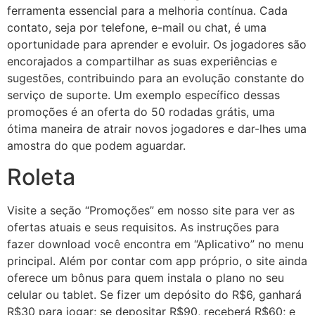
ferramenta essencial para a melhoria contínua. Cada
contato, seja por telefone, e-mail ou chat, é uma
oportunidade para aprender e evoluir. Os jogadores são
encorajados a compartilhar as suas experiências e
sugestões, contribuindo para an evolução constante do
serviço de suporte. Um exemplo específico dessas
promoções é an oferta do 50 rodadas grátis, uma
ótima maneira de atrair novos jogadores e dar-lhes uma
amostra do que podem aguardar.
Roleta
Visite a seção “Promoções” em nosso site para ver as
ofertas atuais e seus requisitos. As instruções para
fazer download você encontra em “Aplicativo” no menu
principal. Além por contar com app próprio, o site ainda
oferece um bônus para quem instala o plano no seu
celular ou tablet. Se fizer um depósito do R$6, ganhará
R$30 para jogar; se depositar R$90, receberá R$60; e