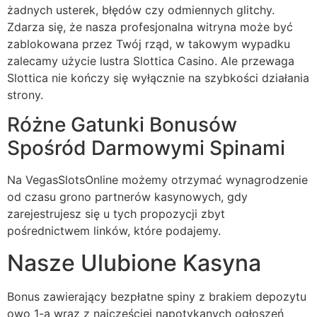
żadnych usterek, błędów czy odmiennych glitchy.
Zdarza się, że nasza profesjonalna witryna może być
zablokowana przez Twój rząd, w takowym wypadku
zalecamy użycie lustra Slottica Casino. Ale przewaga
Slottica nie kończy się wyłącznie na szybkości działania
strony.
Różne Gatunki Bonusów
Spośród Darmowymi Spinami
Na VegasSlotsOnline możemy otrzymać wynagrodzenie
od czasu grono partnerów kasynowych, gdy
zarejestrujesz się u tych propozycji zbyt
pośrednictwem linków, które podajemy.
Nasze Ulubione Kasyna
Bonus zawierający bezpłatne spiny z brakiem depozytu
owo 1-a wraz z najczęściej napotykanych ogłoszeń