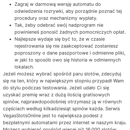
Zagraj w darmową wersję automatu do
odwiedzenia rozrywki, aby porządnie poznać tej
procedury oraz mechanizmy wypłaty.
Tak, żeby odebrać swój nadprogram nie
powinieneś ponosić żadnych pomocniczych opłat.
Najlepsze wydaje się być to, że w czasie
rejestrowania się nie zaakceptować zostaniesz
poproszony o dane paszportowe i odmienne pliki,
w jaki to sposób owo się historia w odmiennych
lokalach.
Jeżeli możesz wybrać spośród paru slotów, zdecyduj
się na ten, który w największym stopniu przypadł Wam
do stylu podczas testowania. Jeżeli udało Ci się
uzyskać premię wraz z dużą ilością gratisowych
spinów, najprawdopodobniej otrzymasz ją w równych
częściach według kilkadziesiąt spinów każda. Serwis
VegasSlotsOnline jest to największa podest z
bezpłatnymi automatami przez internet w naszym kraju.
Możesz wybierać spośród więcej niż 16,000 slotów