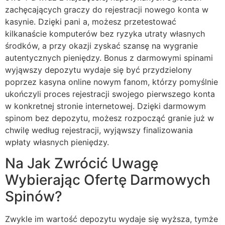
zachęcających graczy do rejestracji nowego konta w
kasynie. Dzięki pani a, możesz przetestować
kilkanaście komputerów bez ryzyka utraty własnych
środków, a przy okazji zyskać szansę na wygranie
autentycznych pieniędzy. Bonus z darmowymi spinami
wyjąwszy depozytu wydaje się być przydzielony
poprzez kasyna online nowym fanom, którzy pomyślnie
ukończyli proces rejestracji swojego pierwszego konta
w konkretnej stronie internetowej. Dzięki darmowym
spinom bez depozytu, możesz rozpocząć granie już w
chwilę według rejestracji, wyjąwszy finalizowania
wpłaty własnych pieniędzy.
Na Jak Zwrócić Uwagę
Wybierając Ofertę Darmowych
Spinów?
Zwykle im wartość depozytu wydaje się wyższa, tymże