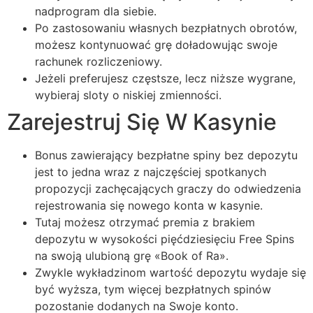
nadprogram dla siebie.
Po zastosowaniu własnych bezpłatnych obrotów,
możesz kontynuować grę doładowując swoje
rachunek rozliczeniowy.
Jeżeli preferujesz częstsze, lecz niższe wygrane,
wybieraj sloty o niskiej zmienności.
Zarejestruj Się W Kasynie
Bonus zawierający bezpłatne spiny bez depozytu
jest to jedna wraz z najczęściej spotkanych
propozycji zachęcających graczy do odwiedzenia
rejestrowania się nowego konta w kasynie.
Tutaj możesz otrzymać premia z brakiem
depozytu w wysokości pięćdziesięciu Free Spins
na swoją ulubioną grę «Book of Ra».
Zwykle wykładzinom wartość depozytu wydaje się
być wyższa, tym więcej bezpłatnych spinów
pozostanie dodanych na Swoje konto.