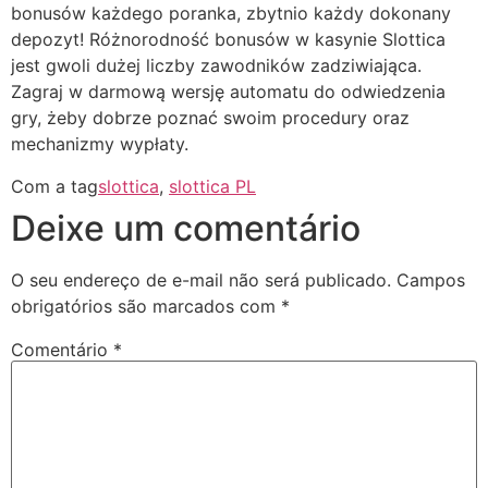
bonusów każdego poranka, zbytnio każdy dokonany
depozyt! Różnorodność bonusów w kasynie Slottica
jest gwoli dużej liczby zawodników zadziwiająca.
Zagraj w darmową wersję automatu do odwiedzenia
gry, żeby dobrze poznać swoim procedury oraz
mechanizmy wypłaty.
Com a tag
slottica
,
slottica PL
Deixe um comentário
O seu endereço de e-mail não será publicado.
Campos
obrigatórios são marcados com
*
Comentário
*