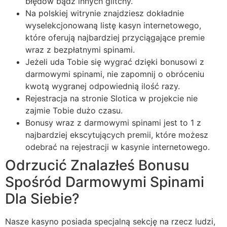
błędów bądź innych glitchy.
Na polskiej witrynie znajdziesz dokładnie
wyselekcjonowaną listę kasyn internetowego,
które oferują najbardziej przyciągające premie
wraz z bezpłatnymi spinami.
Jeżeli uda Tobie się wygrać dzięki bonusowi z
darmowymi spinami, nie zapomnij o obróceniu
kwotą wygranej odpowiednią ilość razy.
Rejestracja na stronie Slotica w projekcie nie
zajmie Tobie dużo czasu.
Bonusy wraz z darmowymi spinami jest to 1 z
najbardziej ekscytujących premii, które możesz
odebrać na rejestracji w kasynie internetowego.
Odrzucić Znalazłeś Bonusu
Spośród Darmowymi Spinami
Dla Siebie?
Nasze kasyno posiada specjalną sekcję na rzecz ludzi,