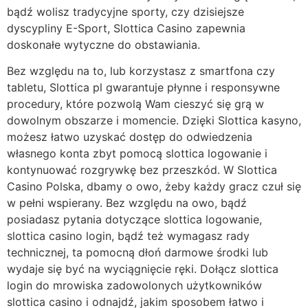
bądź wolisz tradycyjne sporty, czy dzisiejsze
dyscypliny E-Sport, Slottica Casino zapewnia
doskonałe wytyczne do obstawiania.
Bez względu na to, lub korzystasz z smartfona czy
tabletu, Slottica pl gwarantuje płynne i responsywne
procedury, które pozwolą Wam cieszyć się grą w
dowolnym obszarze i momencie. Dzięki Slottica kasyno,
możesz łatwo uzyskać dostęp do odwiedzenia
własnego konta zbyt pomocą slottica logowanie i
kontynuować rozgrywkę bez przeszkód. W Slottica
Casino Polska, dbamy o owo, żeby każdy gracz czuł się
w pełni wspierany. Bez względu na owo, bądź
posiadasz pytania dotyczące slottica logowanie,
slottica casino login, bądź też wymagasz rady
technicznej, ta pomocną dłoń darmowe środki lub
wydaje się być na wyciągnięcie ręki. Dołącz slottica
login do mrowiska zadowolonych użytkowników
slottica casino i odnajdź, jakim sposobem łatwo i