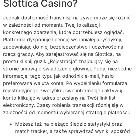
Slottica Casino?
Jednak dostępność transmisji na żywo może się różnić
w zależności od momentu Twej lokalizacji i
konkretnego zdarzenia, które potrzebujesz oglądać.
Platforma dysponuje licencję wspaniałej jurysdykcji,
zapewniając do niej bezpieczeństwo i uczciwość na
rzecz graczy. Aby zarejestrować się na Slottica, na
prostu kliknij guzik „Rejestracja” znajdujący się na
stronie umową o świadczenie głównej. Podaj niezbędne
informacje, tego typu jak odnośnik e-mail, hasło i
preferowana waluta konta. Po wypełnieniu formularza
rejestracyjnego zweryfikuj swe informacje i aktywuj
konto klikając w adres przesłany na Twój link list
elektroniczny. Czasy robienia transakcji różnią się w
zależności od momentu wybieranej strategie płatności.
Możesz też na bieżąco śledzić statystyki oraz
match tracker, a także sprawdzać wyniki spośród