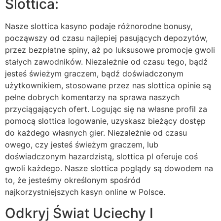
Slottica:
Nasze slottica kasyno podaje różnorodne bonusy,
począwszy od czasu najlepiej pasujących depozytów,
przez bezpłatne spiny, aż po luksusowe promocje gwoli
stałych zawodników. Niezależnie od czasu tego, bądź
jesteś świeżym graczem, bądź doświadczonym
użytkownikiem, stosowane przez nas slottica opinie są
pełne dobrych komentarzy na sprawa naszych
przyciągających ofert. Logując się na własne profil za
pomocą slottica logowanie, uzyskasz bieżący dostęp
do każdego własnych gier. Niezależnie od czasu
owego, czy jesteś świeżym graczem, lub
doświadczonym hazardzistą, slottica pl oferuje coś
gwoli każdego. Nasze slottica poglądy są dowodem na
to, że jesteśmy określonym spośród
najkorzystniejszych kasyn online w Polsce.
Odkryj Świat Uciechy I