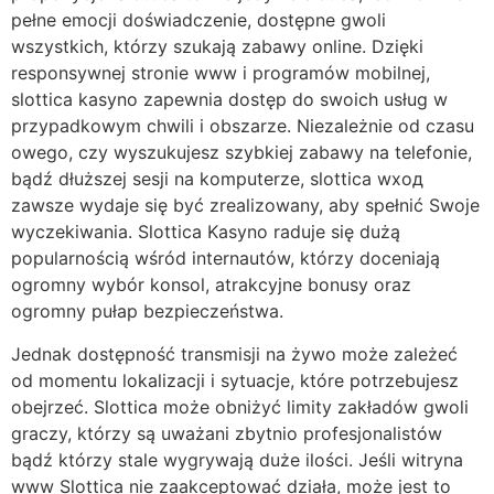
pełne emocji doświadczenie, dostępne gwoli
wszystkich, którzy szukają zabawy online. Dzięki
responsywnej stronie www i programów mobilnej,
slottica kasyno zapewnia dostęp do swoich usług w
przypadkowym chwili i obszarze. Niezależnie od czasu
owego, czy wyszukujesz szybkiej zabawy na telefonie,
bądź dłuższej sesji na komputerze, slottica wход
zawsze wydaje się być zrealizowany, aby spełnić Swoje
wyczekiwania. Slottica Kasyno raduje się dużą
popularnością wśród internautów, którzy doceniają
ogromny wybór konsol, atrakcyjne bonusy oraz
ogromny pułap bezpieczeństwa.
Jednak dostępność transmisji na żywo może zależeć
od momentu lokalizacji i sytuacje, które potrzebujesz
obejrzeć. Slottica może obniżyć limity zakładów gwoli
graczy, którzy są uważani zbytnio profesjonalistów
bądź którzy stale wygrywają duże ilości. Jeśli witryna
www Slottica nie zaakceptować działa, może jest to