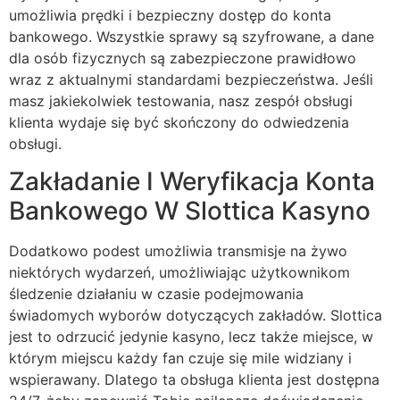
umożliwia prędki i bezpieczny dostęp do konta
bankowego. Wszystkie sprawy są szyfrowane, a dane
dla osób fizycznych są zabezpieczone prawidłowo
wraz z aktualnymi standardami bezpieczeństwa. Jeśli
masz jakiekolwiek testowania, nasz zespół obsługi
klienta wydaje się być skończony do odwiedzenia
obsługi.
Zakładanie I Weryfikacja Konta
Bankowego W Slottica Kasyno
Dodatkowo podest umożliwia transmisje na żywo
niektórych wydarzeń, umożliwiając użytkownikom
śledzenie działaniu w czasie podejmowania
świadomych wyborów dotyczących zakładów. Slottica
jest to odrzucić jedynie kasyno, lecz także miejsce, w
którym miejscu każdy fan czuje się mile widziany i
wspierawany. Dlatego ta obsługa klienta jest dostępna