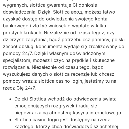
wygranych, slottica gwarantuje Ci doniosłe
doświadczenia. Dzięki Slottica вход, możesz łatwo
uzyskać dostęp do odwiedzenia swojego konta
bankowego i złożyć wniosek o wypłatę w kilku
prostych krokach. Niezależnie od czasu tegoż, czy
dzierżysz zapytania, bądź potrzebujesz pomocy, polski
zespół obsługi konsumenta wydaje się zrealizowany do
pomocy 24/7. Dzięki własnym doświadczonym
specjalistom, możesz liczyć na prędkie i skuteczne
rozwiązania. Niezależnie od czasu tego, bądź
wyszukujesz danych o slottica recenzje lub chcesz
pomocy wraz z slottica casino login, jesteśmy tu na
rzecz Cię 24/7.
Dzięki Slottica wchodź do odwiedzenia świata
emocjonujących rozgrywek i raduj się
niepowtarzalną atmosferą kasyna internetowego.
Slottica casino login jest dostępny na rzecz
każdego, którzy chcą doświadczyć szlachetnej