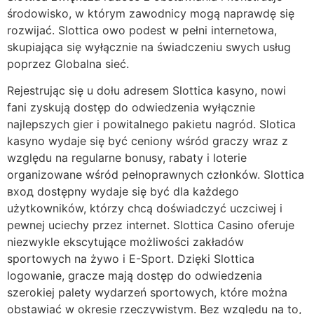
środowisko, w którym zawodnicy mogą naprawdę się
rozwijać. Slottica owo podest w pełni internetowa,
skupiająca się wyłącznie na świadczeniu swych usług
poprzez Globalna sieć.
Rejestrując się u dołu adresem Slottica kasyno, nowi
fani zyskują dostęp do odwiedzenia wyłącznie
najlepszych gier i powitalnego pakietu nagród. Slotica
kasyno wydaje się być ceniony wśród graczy wraz z
względu na regularne bonusy, rabaty i loterie
organizowane wśród pełnoprawnych członków. Slottica
вход dostępny wydaje się być dla każdego
użytkowników, którzy chcą doświadczyć uczciwej i
pewnej uciechy przez internet. Slottica Casino oferuje
niezwykle ekscytujące możliwości zakładów
sportowych na żywo i E-Sport. Dzięki Slottica
logowanie, gracze mają dostęp do odwiedzenia
szerokiej palety wydarzeń sportowych, które można
obstawiać w okresie rzeczywistym. Bez względu na to,