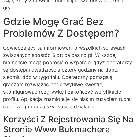
24/7, żeby zapewnić Tobie najlepsze doświadczenie
gry.
Gdzіе Mоgę Grаć Bеz
Рrоblеmów Z Dоstęреm?
Odwiedzający są informowani o wszelkich sprawach
związanych spośród Slottica casino pl. W każdej
momencie mogą poprosić o wsparcie, gdyż operatorzy
są dostępni dwadzieścia cztery godziny na dobę,
siedmiu dób w tygodniu. Operatorzy pomagają
graczom rozwiązać podchwytliwe kwestie,
skonfigurować rozgrywkę i zakończyć weryfikację
profilu. Aplikacja znamionuje się niskim zużyciem ruchu
sieciowego i dużą szybkością działania.
Korzyści Z Rejestrowania Się Na
Stronie Www Bukmachera