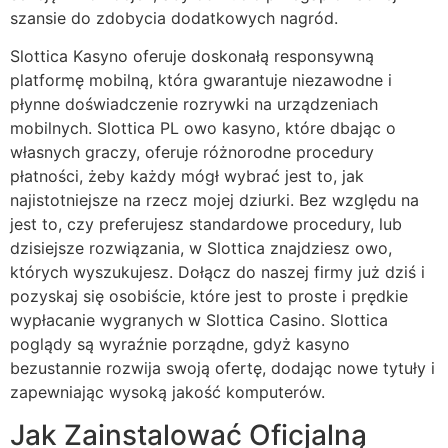
szansie do zdobycia dodatkowych nagród.
Slottica Kasyno oferuje doskonałą responsywną
platformę mobilną, która gwarantuje niezawodne i
płynne doświadczenie rozrywki na urządzeniach
mobilnych. Slottica PL owo kasyno, które dbając o
własnych graczy, oferuje różnorodne procedury
płatności, żeby każdy mógł wybrać jest to, jak
najistotniejsze na rzecz mojej dziurki. Bez względu na
jest to, czy preferujesz standardowe procedury, lub
dzisiejsze rozwiązania, w Slottica znajdziesz owo,
których wyszukujesz. Dołącz do naszej firmy już dziś i
pozyskaj się osobiście, które jest to proste i prędkie
wypłacanie wygranych w Slottica Casino. Slottica
poglądy są wyraźnie porządne, gdyż kasyno
bezustannie rozwija swoją ofertę, dodając nowe tytuły i
zapewniając wysoką jakość komputerów.
Jаk Zаіnstаlоwаć Оfісjаlną