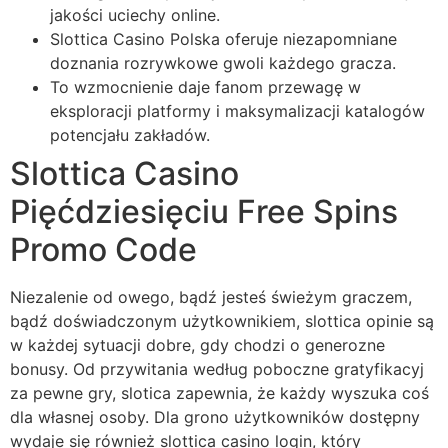
jakości uciechy online.
Slottica Casino Polska oferuje niezapomniane
doznania rozrywkowe gwoli każdego gracza.
To wzmocnienie daje fanom przewagę w
eksploracji platformy i maksymalizacji katalogów
potencjału zakładów.
Slottica Casino
Pięćdziesięciu Free Spins
Promo Code
Niezalenie od owego, bądź jesteś świeżym graczem,
bądź doświadczonym użytkownikiem, slottica opinie są
w każdej sytuacji dobre, gdy chodzi o generozne
bonusy. Od przywitania według poboczne gratyfikacyj
za pewne gry, slotica zapewnia, że każdy wyszuka coś
dla własnej osoby. Dla grono użytkowników dostępny
wydaje się również slottica casino login, który