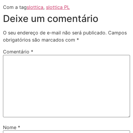
Com a tag
slottica
,
slottica PL
Deixe um comentário
O seu endereço de e-mail não será publicado.
Campos
obrigatórios são marcados com
*
Comentário
*
Nome
*