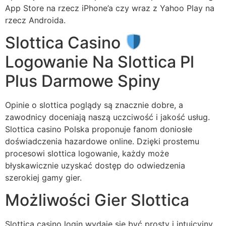
App Store na rzecz iPhone’a czy wraz z Yahoo Play na
rzecz Androida.
Slottica Casino
Logowanie Na Slottica Pl
Plus Darmowe Spiny
Opinie o slottica poglądy są znacznie dobre, a
zawodnicy doceniają naszą uczciwość i jakość usług.
Slottica casino Polska proponuje fanom doniosłe
doświadczenia hazardowe online. Dzięki prostemu
procesowi slottica logowanie, każdy może
błyskawicznie uzyskać dostęp do odwiedzenia
szerokiej gamy gier.
Możliwości Gier Slottica
Slottica casino login wydaje się być prosty i intuicyjny,